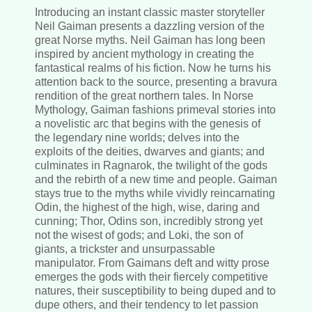
Introducing an instant classic master storyteller
Neil Gaiman presents a dazzling version of the
great Norse myths. Neil Gaiman has long been
inspired by ancient mythology in creating the
fantastical realms of his fiction. Now he turns his
attention back to the source, presenting a bravura
rendition of the great northern tales. In Norse
Mythology, Gaiman fashions primeval stories into
a novelistic arc that begins with the genesis of
the legendary nine worlds; delves into the
exploits of the deities, dwarves and giants; and
culminates in Ragnarok, the twilight of the gods
and the rebirth of a new time and people. Gaiman
stays true to the myths while vividly reincarnating
Odin, the highest of the high, wise, daring and
cunning; Thor, Odins son, incredibly strong yet
not the wisest of gods; and Loki, the son of
giants, a trickster and unsurpassable
manipulator. From Gaimans deft and witty prose
emerges the gods with their fiercely competitive
natures, their susceptibility to being duped and to
dupe others, and their tendency to let passion