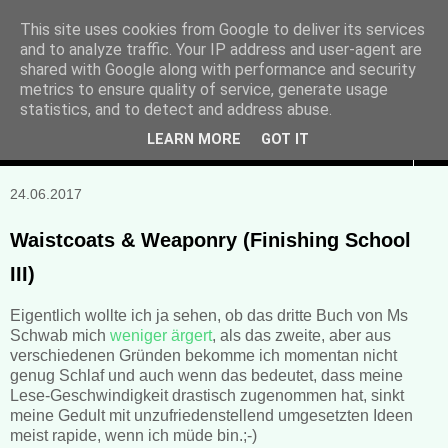
This site uses cookies from Google to deliver its services
and to analyze traffic. Your IP address and user-agent are
Manuela Sonntag
shared with Google along with performance and security
metrics to ensure quality of service, generate usage
Bücher, Blogs & mehr
statistics, and to detect and address abuse.
LEARN MORE
GOT IT
▼
24.06.2017
Waistcoats & Weaponry (Finishing School
III)
Eigentlich wollte ich ja sehen, ob das dritte Buch von Ms
Schwab mich
weniger ärgert
, als das zweite, aber aus
verschiedenen Gründen bekomme ich momentan nicht
genug Schlaf und auch wenn das bedeutet, dass meine
Lese-Geschwindigkeit drastisch zugenommen hat, sinkt
meine Gedult mit unzufriedenstellend umgesetzten Ideen
meist rapide, wenn ich müde bin.;-)