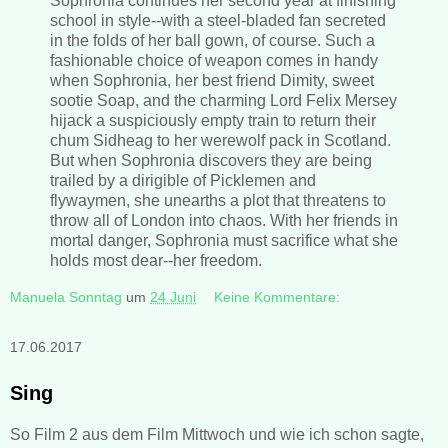
Sophronia continues her second year at finishing
school in style--with a steel-bladed fan secreted
in the folds of her ball gown, of course. Such a
fashionable choice of weapon comes in handy
when Sophronia, her best friend Dimity, sweet
sootie Soap, and the charming Lord Felix Mersey
hijack a suspiciously empty train to return their
chum Sidheag to her werewolf pack in Scotland.
But when Sophronia discovers they are being
trailed by a dirigible of Picklemen and
flywaymen, she unearths a plot that threatens to
throw all of London into chaos. With her friends in
mortal danger, Sophronia must sacrifice what she
holds most dear--her freedom.
Manuela Sonntag
um
24 Juni
Keine Kommentare:
17.06.2017
Sing
So Film 2 aus dem Film Mittwoch und wie ich schon sagte,