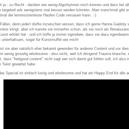
h ja - zu Recht - darüber wie wenig Algorhytmen mich kennen und dass bei al
e targeted ads wenigstens mal besser werden könnten. Aber manchmal gibt es
tmal der lernresistenteste Haufen Code versauen kann. ;-)
 Fällen, denn jede/r dürfte inzwischen wissen, dass ich gerne Hanna Gadsby 
ntiös klingt, aber ich kannte sie immerhin schon, als sie noch als Renaiss
unst erklärt hat - und ich hoffe ja immer irgendwie, dass sie dazu irgendwa
 unterhaltsam, sogar für Kunstmuffel wie mich!
ist sie aber natürlich eher bekannt geworden für anderen Content und vor die
in wenig gruselig wholesome - also nicht, weil ich dringend Trauma brauche, 
t, dass "feelgood content" nicht sagt wer sich damit gut fühlen soll, ich also
n Twist gewartet habe.
das Special ist einfach lustig und wholesome und hat ein Happy End für alle 