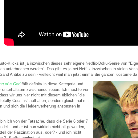
uto-Klicks ist ja inzwischen dieses sehr eigene Netflix-Doku-Genre von "Eigen
nen unterbrochen werden". Das gibt es ja bei Netflix inzwischen in vielen Vari
Sand Antike zu sein - vielleicht weil man jetzt einmal die ganzen Kostüme da h
ng of a God
fällt definitv in diese Kategorie und
hr unterhaltsam zwischenschieben. Ich mochte vor
dass wir uns hier nicht mit diesem üblichen "die
totally Cousins" aufhalten, sondern gleich mal mit
en und sich die Heldenverherung ansonsten in
t bin ich von der Tatsache, dass die Serie 6 oder 7
ndet - und er ist nun wirklich nicht alt geworden,
eil der Faszination aus, oder? - und ich nicht
 2. Staffel geplant ist.