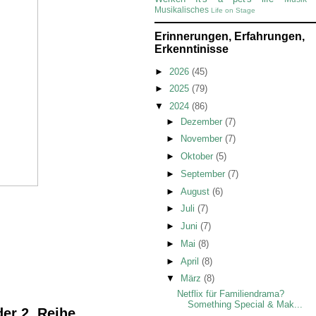
Musikalisches
Life on Stage
Erinnerungen, Erfahrungen,
Erkenntinisse
►
2026
(45)
►
2025
(79)
▼
2024
(86)
►
Dezember
(7)
►
November
(7)
►
Oktober
(5)
►
September
(7)
►
August
(6)
►
Juli
(7)
►
Juni
(7)
►
Mai
(8)
►
April
(8)
▼
März
(8)
Netflix für Familiendrama?
Something Special & Mak...
er 2. Reihe