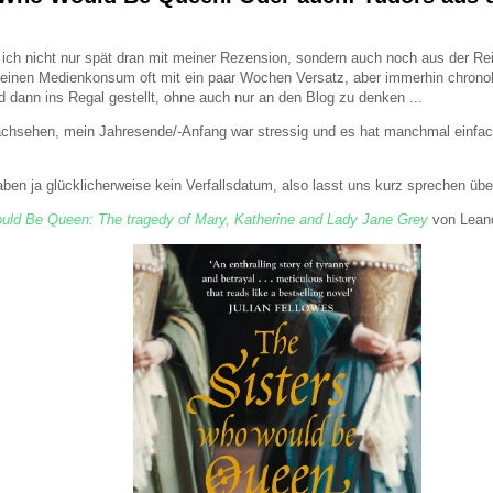
ch nicht nur spät dran mit meiner Rezension, sondern auch noch aus der Rei
inen Medienkonsum oft mit ein paar Wochen Versatz, aber immerhin chronolo
d dann ins Regal gestellt, ohne auch nur an den Blog zu denken ...
hsehen, mein Jahresende/-Anfang war stressig und es hat manchmal einfach 
n ja glücklicherweise kein Verfallsdatum, also lasst uns kurz sprechen übe
uld Be Queen: The tragedy of Mary, Katherine and Lady Jane Grey
von Leand