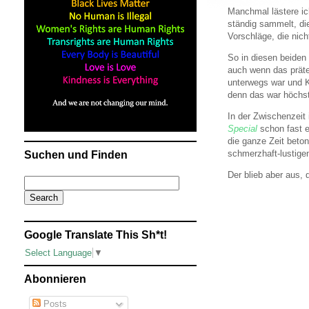
Manchmal lästere ic
ständig sammelt, di
Vorschläge, die nich
So in diesen beiden
auch wenn das präte
unterwegs war und K
denn das war höchst
In der Zwischenzeit 
Special
schon fast e
die ganze Zeit beton
schmerzhaft-lustige
Suchen und Finden
Der blieb aber aus, 
Google Translate This Sh*t!
Select Language
▼
Abonnieren
Posts