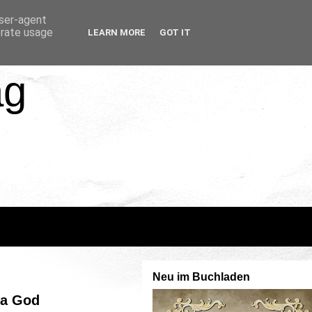
user-agent
erate usage
LEARN MORE
GOT IT
ag
Neu im Buchladen
 a God