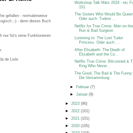
Workshop Talk März 2024 - etc F
151
The Sisters Who Would Be Queen
he gefallen - normalerweise
Oder auch: Tudors ...
gisch ;-) - denn dieses Buch
Netflix for True Crime: Man on th
Run & Bad Surgeon
nur für's reine Funktionieren
Listening to: The Lost Tudor
Princess. Oder auch: ...
After Elisabeth: The Death of
r:
Elizabeth and the Co...
a de Lisle
Netflix True Crime: Bitconned & 
King Who Never...
The Good, The Bad & The Funny
Die Versammlung
►
Februar
(7)
►
Januar
(9)
►
2023
(90)
►
2022
(101)
►
2021
(101)
►
2020
(105)
►
2019
(104)