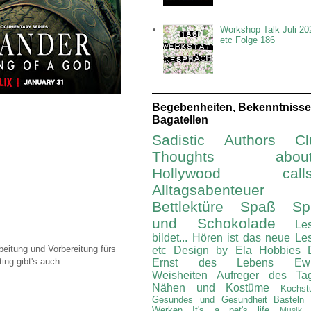
Workshop Talk Juli 20
etc Folge 186
Begebenheiten, Bekenntnisse
Bagatellen
Sadistic Authors Cl
Thoughts about.
Hollywood calls.
Alltagsabenteuer
Bettlektüre
Spaß Spi
und Schokolade
Le
bildet...
Hören ist das neue Le
beitung und Vorbereitung fürs
etc
Design by Ela
Hobbies
ng gibt's auch.
Ernst des Lebens
Ew
Weisheiten
Aufreger des Ta
Nähen und Kostüme
Kochst
Gesundes und Gesundheit
Basteln
Werken
It's a pet's life
Musik 