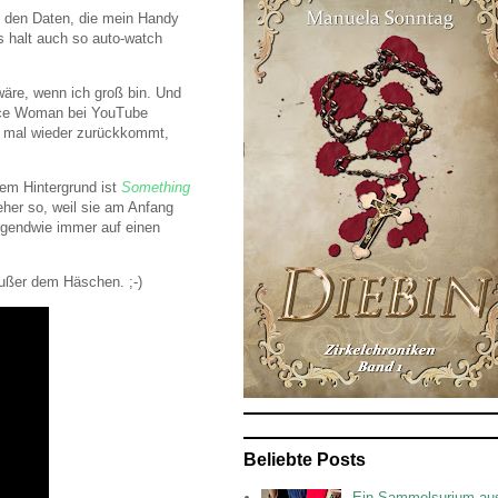
l den Daten, die mein Handy
 halt auch so auto-watch
wäre, wenn ich groß bin. Und
ance Woman bei YouTube
nn mal wieder zurückkommt,
sem Hintergrund ist
Something
eher so, weil sie am Anfang
 irgendwie immer auf einen
außer dem Häschen. ;-)
Beliebte Posts
Ein Sammelsurium au