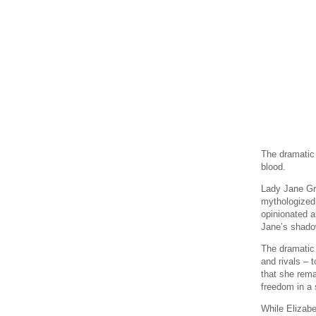
The dramatic u
blood.
Lady Jane Gre
mythologized 
opinionated a
Jane’s shadow
The dramatic 
and rivals – 
that she remai
freedom in a 
While Elizabe