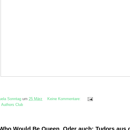
ela Sonntag
um
25 März
Keine Kommentare:
c Authors Club
 Who Would Be Queen. Oder auch: Tudors aus d