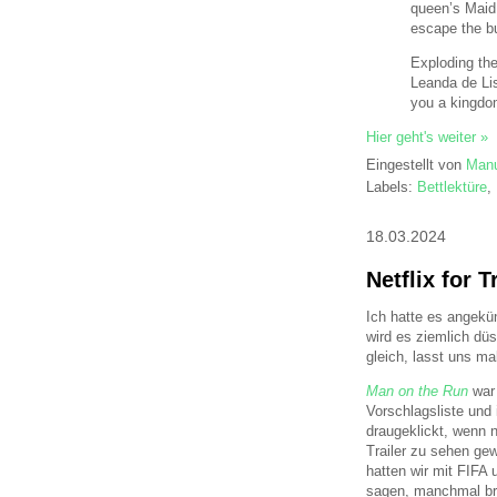
queen’s Maid 
escape the bu
Exploding the
Leanda de Lis
you a kingdom
Hier geht's weiter »
Eingestellt von
Manu
Labels:
Bettlektüre
,
18.03.2024
Netflix for
Ich hatte es angek
wird es ziemlich düs
gleich, lasst uns m
Man on the Run
war
Vorschlagsliste und 
draugeklickt, wenn 
Trailer zu sehen ge
hatten wir mit FIFA 
sagen, manchmal bra