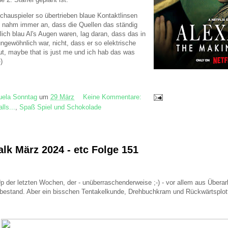
hauspieler so übertrieben blaue Kontaktlinsen
h nahm immer an, dass die Quellen das ständig
ich blau Al's Augen waren, lag daran, dass das in
ngewöhnlich war, nicht, dass er so elektrische
ut, maybe that is just me und ich hab das was
)
ela Sonntag
um
29 März
Keine Kommentare:
lls...
,
Spaß Spiel und Schokolade
lk März 2024 - etc Folge 151
p der letzten Wochen, der - unüberraschenderweise ;-) - vor allem aus Überar
estand. Aber ein bisschen Tentakelkunde, Drehbuchkram und Rückwärtsplotti