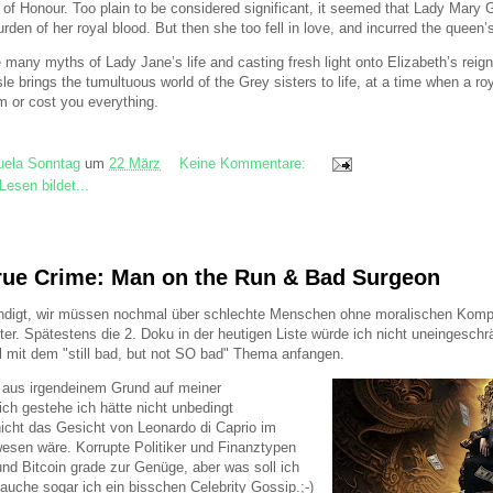
of Honour. Too plain to be considered significant, it seemed that Lady Mary G
rden of her royal blood. But then she too fell in love, and incurred the queen’s
 many myths of Lady Jane’s life and casting fresh light onto Elizabeth’s reign
le brings the tumultuous world of the Grey sisters to life, at a time when a ro
 or cost you everything.
ela Sonntag
um
22 März
Keine Kommentare:
Lesen bildet...
 True Crime: Man on the Run & Bad Surgeon
ündigt, wir müssen nochmal über schlechte Menschen ohne moralischen Kom
ter. Spätestens die 2. Doku in der heutigen Liste würde ich nicht uneingesch
al mit dem "still bad, but not SO bad" Thema anfangen.
 aus irgendeinem Grund auf meiner
ich gestehe ich hätte nicht unbedingt
nicht das Gesicht von Leonardo di Caprio im
wesen wäre. Korrupte Politiker und Finanztypen
und Bitcoin grade zur Genüge, aber was soll ich
uche sogar ich ein bisschen Celebrity Gossip.;-)