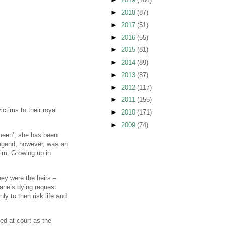
►
2018
(87)
►
2017
(51)
►
2016
(55)
►
2015
(81)
►
2014
(89)
►
2013
(87)
►
2012
(117)
►
2011
(155)
ictims to their royal
►
2010
(171)
►
2009
(74)
Queen’, she has been
legend, however, was an
tim. Growing up in
hey were the heirs –
Jane’s dying request
ly to then risk life and
ed at court as the