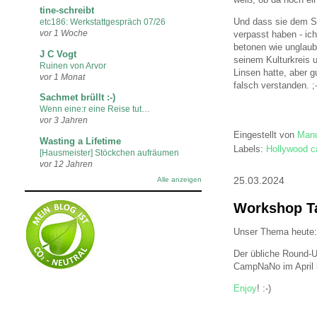
tine-schreibt
Und dass sie dem Sc
etc186: Werkstattgespräch 07/26
vor 1 Woche
verpasst haben - ic
betonen wie unglaubl
J C Vogt
seinem Kulturkreis u
Ruinen von Arvor
Linsen hatte, aber g
vor 1 Monat
falsch verstanden. ;-
Sachmet brüllt :-)
Wenn eine:r eine Reise tut…
vor 3 Jahren
Eingestellt von
Manu
Wasting a Lifetime
Labels:
Hollywood ca
[Hausmeister] Stöckchen aufräumen
vor 12 Jahren
25.03.2024
Alle anzeigen
Workshop Ta
Unser Thema heute:
Der übliche Round-U
CampNaNo im April b
Enjoy
! :-)