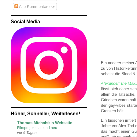
Alle Kommentare
Social Media
Ein anderer meiner A
zu von Historiker:in
scheint die Blood & 
Alexander: the Maki
lässt sich daher se
allem die Tatsache, 
Griechen waren halt 
den gay-vibes start
Grenzen hält.
Höher, Schneller, Weiterlesen!
Ein bisschen irritier
Thomas Michalskis Webseite
Jahre vor Alex Tod e
Filmprojekte alt und neu
das macht einen Gutt
vor 6 Tagen
weiß, ob da noch eine