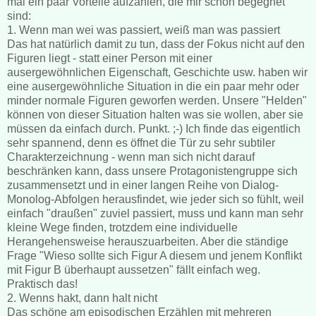
mal ein paar Vorteile aufzählen, die mir schon begegnet
sind:
1. Wenn man wei was passiert, weiß man was passiert
Das hat natürlich damit zu tun, dass der Fokus nicht auf den
Figuren liegt - statt einer Person mit einer
ausergewöhnlichen Eigenschaft, Geschichte usw. haben wir
eine ausergewöhnliche Situation in die ein paar mehr oder
minder normale Figuren geworfen werden. Unsere "Helden"
können von dieser Situation halten was sie wollen, aber sie
müssen da einfach durch. Punkt. ;-) Ich finde das eigentlich
sehr spannend, denn es öffnet die Tür zu sehr subtiler
Charakterzeichnung - wenn man sich nicht darauf
beschränken kann, dass unsere Protagonistengruppe sich
zusammensetzt und in einer langen Reihe von Dialog-
Monolog-Abfolgen herausfindet, wie jeder sich so fühlt, weil
einfach "draußen" zuviel passiert, muss und kann man sehr
kleine Wege finden, trotzdem eine individuelle
Herangehensweise herauszuarbeiten. Aber die ständige
Frage "Wieso sollte sich Figur A diesem und jenem Konflikt
mit Figur B überhaupt aussetzen" fällt einfach weg.
Praktisch das!
2. Wenns hakt, dann halt nicht
Das schöne am episodischen Erzählen mit mehreren