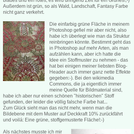
blaues und ein rotes, es wird dringend Zeit für ein Grünes!;-)
Außerdem ist grün, so als Wald, Landschaft, Fantasy Farbe
nicht ganz verkehrt.
Die einfarbig grüne Fläche in meinem
Photoshop gefiel mir aber nicht, also
habe ich überlegt wie man da Struktur
reinbringen könnte. Bestimmt geht das
in Photoshop auf mehr Arten, als man
aufzählen kann, aber ich hatte die
Idee ein Stoffmuster zu nehmen - das
hat bei einigen meiner liebsten Blog-
Header auch immer ganz nette Effekte
gegeben:-). Bei den wikimedia
Commons, die ja eigentlich immer
meine Quelle für Bildmaterial sind,
habe ich aber nur einen schönen "historischen" Stoff
gefunden, der leider die völlig falsche Farbe hat...
Zum Glück sieht man das nicht mehr, wenn man die
Bildebene mit dem Muster auf Deckkraft 10% zurückfährt
und voilá: Eine grüne, stoffgemusterte Fläche!:-)
Als nächstes musste ich mir