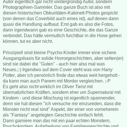
Autor eigentlich gar nicht vordergründig Autor, sondern
Photographien-Sammler. Das ganze Buch ist also mit
diesen historischen Obkuritäten-Kabinett Photos gespickt
(von denen das Coverbild auch eines ist), auf denen dann
quasi die Handlung aufbaut. Erst gab es also die Fotos,
dann irgendwann gab es eine Geschichte, die das Ganze
verbindet. Das hätte vermutlich furchtbar in die Hose gehen
können, tut es aber nicht.
Prinzipiell sind kleine Psycho-Kinder immer eine sichere
Ausgangsbasis für solide Horrorgeschichten, aber selten(er)
sind sie dabei die "Guten" - auch hier also mal was
Neues.;-) Irgendwo auf dem Cover steht was von
Harry
Potter
, aber ich persönlich finde das etwas weit hergeholt -
da kann man auch Panem mit Mordor vergleichen. ;-P
Es geht also nicht wirklich im
Oliver Twist
mit
übernatürlichen Kräften, sondern eher um
Supernatural
mit
Kindern - und diese Mischung ist eigentlich spannender,
denn sie hat diesen "ich versuche mir einzureden, dass die
Monster nicht real sind" Aspekt, der einer von vorneherein
als "Fantasy" angelegten Geschichte einfach fehlt.
Dann garniere man
das
mit ein paar echten Monstern,
Psychokindern, Aufarbeitung von Familiengeschichte und