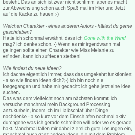
besteht. Das an sich ist zwar nicht schlimm, aber es macht
zur Abwechslung schon auch Spaß mal im Hier und Jetzt
auf die Kacke zu hauen!;-)
Welchen Charakter - eines anderen Autors - hättest du gerne
geschrieben?
Hatte ich schonmal erwähnt, dass ich
Gone with the Wind
mag? Ich denke schon.;-) Wenn es mir irgendwann mal
gelingen sollte einen Charakter wie Miss Melanie zu
erfinden, kann ich zufrieden sterben!
Wie findest du neue Ideen?
Ich dachte eigentlich immer, dass das umgekehrt funktioniert
- also wie finden Ideen dich?;-) Ich bin noch nie
losgegangen und habe mir gedacht: Ich gehe jetzt eine Idee
suchen.
Das was dem vielleicht noch am nächsten kommt: Ich
versuche manchmal mein Background Processing
anzukurbeln, indem ich im Halbschlaf über Dinge
nachdenke - also kurz vor dem Einschlafen nochmal aktiv
durchgehe was ich gerade schreiben will,oder wo es gerade
hakt. Manchmal fallen mir dabei ziemlich gute Lösungen ein,
manchmal auch ganz andere Ideen, die mit dem Problem