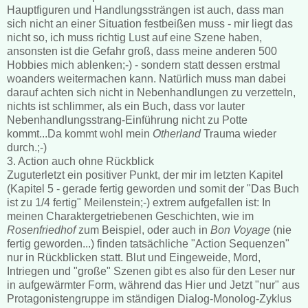
Hauptfiguren und Handlungssträngen ist auch, dass man
sich nicht an einer Situation festbeißen muss - mir liegt das
nicht so, ich muss richtig Lust auf eine Szene haben,
ansonsten ist die Gefahr groß, dass meine anderen 500
Hobbies mich ablenken;-) - sondern statt dessen erstmal
woanders weitermachen kann. Natürlich muss man dabei
darauf achten sich nicht in Nebenhandlungen zu verzetteln,
nichts ist schlimmer, als ein Buch, dass vor lauter
Nebenhandlungsstrang-Einführung nicht zu Potte
kommt...Da kommt wohl mein
Otherland
Trauma wieder
durch.;-)
3. Action auch ohne Rückblick
Zuguterletzt ein positiver Punkt, der mir im letzten Kapitel
(Kapitel 5 - gerade fertig geworden und somit der "Das Buch
ist zu 1/4 fertig" Meilenstein;-) extrem aufgefallen ist: In
meinen Charaktergetriebenen Geschichten, wie im
Rosenfriedhof
zum Beispiel, oder auch in
Bon Voyage
(nie
fertig geworden...) finden tatsächliche "Action Sequenzen"
nur in Rückblicken statt. Blut und Eingeweide, Mord,
Intriegen und "große" Szenen gibt es also für den Leser nur
in aufgewärmter Form, während das Hier und Jetzt "nur" aus
Protagonistengruppe im ständigen Dialog-Monolog-Zyklus