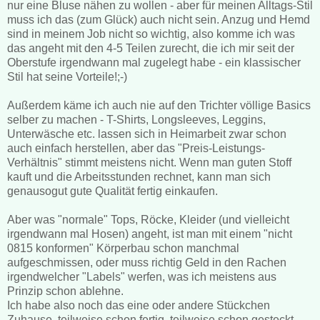
nur eine Bluse nähen zu wollen - aber für meinen Alltags-Stil
muss ich das (zum Glück) auch nicht sein. Anzug und Hemd
sind in meinem Job nicht so wichtig, also komme ich was
das angeht mit den 4-5 Teilen zurecht, die ich mir seit der
Oberstufe irgendwann mal zugelegt habe - ein klassischer
Stil hat seine Vorteile!;-)
Außerdem käme ich auch nie auf den Trichter völlige Basics
selber zu machen - T-Shirts, Longsleeves, Leggins,
Unterwäsche etc. lassen sich in Heimarbeit zwar schon
auch einfach herstellen, aber das "Preis-Leistungs-
Verhältnis" stimmt meistens nicht. Wenn man guten Stoff
kauft und die Arbeitsstunden rechnet, kann man sich
genausogut gute Qualität fertig einkaufen.
Aber was "normale" Tops, Röcke, Kleider (und vielleicht
irgendwann mal Hosen) angeht, ist man mit einem "nicht
0815 konformen" Körperbau schon manchmal
aufgeschmissen, oder muss richtig Geld in den Rachen
irgendwelcher "Labels" werfen, was ich meistens aus
Prinzip schon ablehne.
Ich habe also noch das eine oder andere Stückchen
Zuhause, teilweise schon fertig, teilweise schon gesteckt