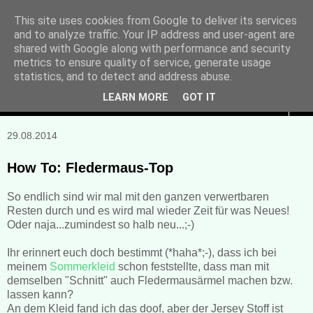
This site uses cookies from Google to deliver its services
and to analyze traffic. Your IP address and user-agent are
Manuela Sonntag
shared with Google along with performance and security
metrics to ensure quality of service, generate usage
Bücher, Blogs & mehr
statistics, and to detect and address abuse.
LEARN MORE
GOT IT
▼
29.08.2014
How To: Fledermaus-Top
So endlich sind wir mal mit den ganzen verwertbaren
Resten durch und es wird mal wieder Zeit für was Neues!
Oder naja...zumindest so halb neu...;-)
Ihr erinnert euch doch bestimmt (*haha*;-), dass ich bei
meinem
Sommerkleid
schon feststellte, dass man mit
demselben "Schnitt" auch Fledermausärmel machen bzw.
lassen kann?
An dem Kleid fand ich das doof, aber der Jersey Stoff ist