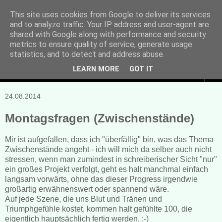
This site uses cookies from Google to deliver its services
and to analyze traffic. Your IP address and user-agent are
Manuela Sonntag
shared with Google along with performance and security
metrics to ensure quality of service, generate usage
Bücher, Blogs & mehr
statistics, and to detect and address abuse.
LEARN MORE
GOT IT
▼
24.08.2014
Montagsfragen (Zwischenstände)
Mir ist aufgefallen, dass ich "überfällig" bin, was das Thema
Zwischenstände angeht - ich will mich da selber auch nicht
stressen, wenn man zumindest in schreiberischer Sicht "nur"
ein großes Projekt verfolgt, geht es halt manchmal einfach
langsam vorwärts, ohne das dieser Progress irgendwie
großartig erwähnenswert oder spannend wäre.
Auf jede Szene, die uns Blut und Tränen und
Triumphgefühle kostet, kommen halt gefühlte 100, die
eigentlich hauptsächlich fertig werden. ;-)