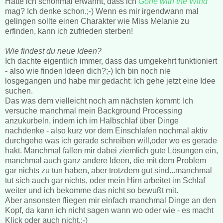
Hatte ich schonmal erwähnt, dass ich
Gone with the Wind
mag? Ich denke schon.;-) Wenn es mir irgendwann mal
gelingen sollte einen Charakter wie Miss Melanie zu
erfinden, kann ich zufrieden sterben!
Wie findest du neue Ideen?
Ich dachte eigentlich immer, dass das umgekehrt funktioniert
- also wie finden Ideen dich?;-) Ich bin noch nie
losgegangen und habe mir gedacht: Ich gehe jetzt eine Idee
suchen.
Das was dem vielleicht noch am nächsten kommt: Ich
versuche manchmal mein Background Processing
anzukurbeln, indem ich im Halbschlaf über Dinge
nachdenke - also kurz vor dem Einschlafen nochmal aktiv
durchgehe was ich gerade schreiben will,oder wo es gerade
hakt. Manchmal fallen mir dabei ziemlich gute Lösungen ein,
manchmal auch ganz andere Ideen, die mit dem Problem
gar nichts zu tun haben, aber trotzdem gut sind...manchmal
tut sich auch gar nichts, oder mein Hirn arbeitet im Schlaf
weiter und ich bekomme das nicht so bewußt mit.
Aber ansonsten fliegen mir einfach manchmal Dinge an den
Kopf, da kann ich nicht sagen wann wo oder wie - es macht
Klick oder auch nicht.;-)