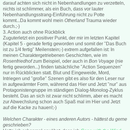
darauf achten sich nicht in Nebenhandlungen zu verzetteln,
nichts ist schlimmer, als ein Buch, dass vor lauter
Nebenhandlungsstrang-Einführung nicht zu Potte
kommt...Da kommt wohl mein
Otherland
Trauma wieder
durch.;-)
3. Action auch ohne Rückblick
Zuguterletzt ein positiver Punkt, der mir im letzten Kapitel
(Kapitel 5 - gerade fertig geworden und somit der "Das Buch
ist zu 1/4 fertig" Meilenstein;-) extrem aufgefallen ist: In
meinen Charaktergetriebenen Geschichten, wie im
Rosenfriedhof
zum Beispiel, oder auch in
Bon Voyage
(nie
fertig geworden...) finden tatsächliche "Action Sequenzen"
nur in Rückblicken statt. Blut und Eingeweide, Mord,
Intriegen und "große" Szenen gibt es also für den Leser nur
in aufgewärmter Form, während das Hier und Jetzt "nur" aus
Protagonistengruppe im ständigen Dialog-Monolog-Zyklus
besteht. Das an sich ist zwar nicht schlimm, aber es macht
zur Abwechslung schon auch Spaß mal im Hier und Jetzt
auf die Kacke zu hauen!;-)
Welchen Charakter - eines anderen Autors - hättest du gerne
geschrieben?