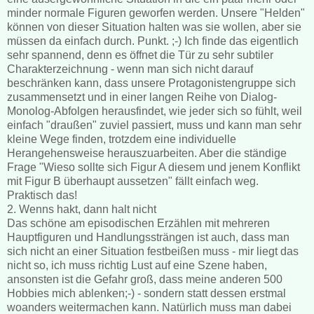
minder normale Figuren geworfen werden. Unsere "Helden"
können von dieser Situation halten was sie wollen, aber sie
müssen da einfach durch. Punkt. ;-) Ich finde das eigentlich
sehr spannend, denn es öffnet die Tür zu sehr subtiler
Charakterzeichnung - wenn man sich nicht darauf
beschränken kann, dass unsere Protagonistengruppe sich
zusammensetzt und in einer langen Reihe von Dialog-
Monolog-Abfolgen herausfindet, wie jeder sich so fühlt, weil
einfach "draußen" zuviel passiert, muss und kann man sehr
kleine Wege finden, trotzdem eine individuelle
Herangehensweise herauszuarbeiten. Aber die ständige
Frage "Wieso sollte sich Figur A diesem und jenem Konflikt
mit Figur B überhaupt aussetzen" fällt einfach weg.
Praktisch das!
2. Wenns hakt, dann halt nicht
Das schöne am episodischen Erzählen mit mehreren
Hauptfiguren und Handlungssträngen ist auch, dass man
sich nicht an einer Situation festbeißen muss - mir liegt das
nicht so, ich muss richtig Lust auf eine Szene haben,
ansonsten ist die Gefahr groß, dass meine anderen 500
Hobbies mich ablenken;-) - sondern statt dessen erstmal
woanders weitermachen kann. Natürlich muss man dabei