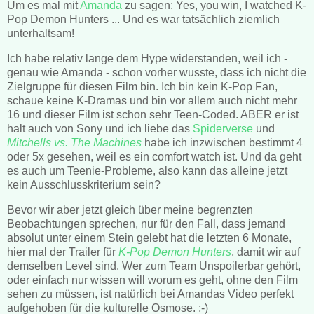
Um es mal mit
Amanda
zu sagen: Yes, you win, I watched K-
Pop Demon Hunters ... Und es war tatsächlich ziemlich
unterhaltsam!
Ich habe relativ lange dem Hype widerstanden, weil ich -
genau wie Amanda - schon vorher wusste, dass ich nicht die
Zielgruppe für diesen Film bin. Ich bin kein K-Pop Fan,
schaue keine K-Dramas und bin vor allem auch nicht mehr
16 und dieser Film ist schon sehr Teen-Coded. ABER er ist
halt auch von Sony und ich liebe das
Spiderverse
und
Mitchells vs. The Machines
habe ich inzwischen bestimmt 4
oder 5x gesehen, weil es ein comfort watch ist. Und da geht
es auch um Teenie-Probleme, also kann das alleine jetzt
kein Ausschlusskriterium sein?
Bevor wir aber jetzt gleich über meine begrenzten
Beobachtungen sprechen, nur für den Fall, dass jemand
absolut unter einem Stein gelebt hat die letzten 6 Monate,
hier mal der Trailer für
K-Pop Demon Hunters
, damit wir auf
demselben Level sind. Wer zum Team Unspoilerbar gehört,
oder einfach nur wissen will worum es geht, ohne den Film
sehen zu müssen, ist natürlich bei Amandas Video perfekt
aufgehoben für die kulturelle Osmose. ;-)