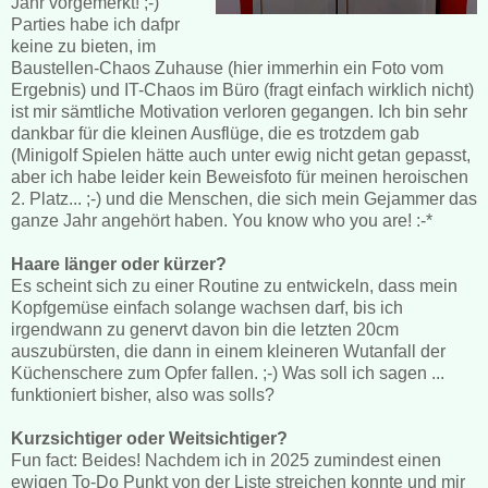
Jahr vorgemerkt! ;-)
Parties habe ich dafpr
keine zu bieten, im
Baustellen-Chaos Zuhause (hier immerhin ein Foto vom
Ergebnis) und IT-Chaos im Büro (fragt einfach wirklich nicht)
ist mir sämtliche Motivation verloren gegangen. Ich bin sehr
dankbar für die kleinen Ausflüge, die es trotzdem gab
(Minigolf Spielen hätte auch unter ewig nicht getan gepasst,
aber ich habe leider kein Beweisfoto für meinen heroischen
2. Platz... ;-) und die Menschen, die sich mein Gejammer das
ganze Jahr angehört haben. You know who you are! :-*
Haare länger oder kürzer?
Es scheint sich zu einer Routine zu entwickeln, dass mein
Kopfgemüse einfach solange wachsen darf, bis ich
irgendwann zu genervt davon bin die letzten 20cm
auszubürsten, die dann in einem kleineren Wutanfall der
Küchenschere zum Opfer fallen. ;-) Was soll ich sagen ...
funktioniert bisher, also was solls?
Kurzsichtiger oder Weitsichtiger?
Fun fact: Beides! Nachdem ich in 2025 zumindest einen
ewigen To-Do Punkt von der Liste streichen konnte und mir