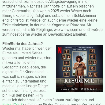
versuche ich zumindest die Alltagsbewegung immer
mitzunehmen. Nächstes Jahr hoffe ich auf ein bisschen
mehr Gartenarbeit (da war in 2025 weder Wetter noch
Energiekapazität gnädig) und sobald mein Schlafzimmer
endlich fertig ist, würde ich auch gerne wieder eine kleine
Ecke einrichten, in der meine Yogamatte Platz hat. Alt
werden ist nichts für Feiglinge, wie wir wissen und ich würde
zumindest gerne wieder an Beweglichkeit arbeiten.
Film/Serie des Jahres?
Wieder mal habe ich weniger
Filme als Limited Series
gesehen und wieder mal sind
mit vor allem die im
Gedächtnis geblieben, die
eigentlich für Kinder sind ...
was soll ich sagen, ich bin
einfach zu unterhalten und
möchte lieber lustige Dinge
sehen, wenn ich gestresst
bin. Für den besten Film
muss ich daher mal tief in den Januar zurückgehen und
Inside Out 2
nominieren für den "zu wahr um schön zu sein"