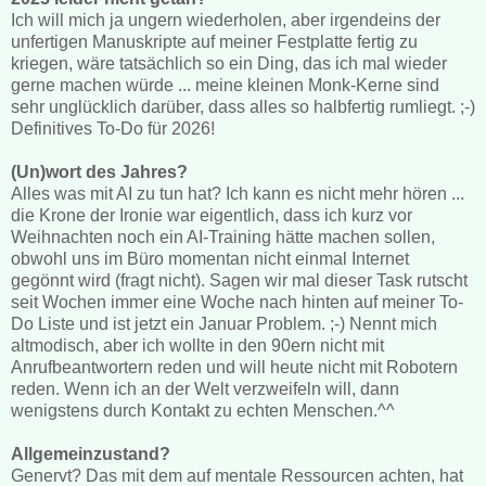
Ich will mich ja ungern wiederholen, aber irgendeins der
unfertigen Manuskripte auf meiner Festplatte fertig zu
kriegen, wäre tatsächlich so ein Ding, das ich mal wieder
gerne machen würde ... meine kleinen Monk-Kerne sind
sehr unglücklich darüber, dass alles so halbfertig rumliegt. ;-)
Definitives To-Do für 2026!
(Un)wort des Jahres?
Alles was mit AI zu tun hat? Ich kann es nicht mehr hören ...
die Krone der Ironie war eigentlich, dass ich kurz vor
Weihnachten noch ein AI-Training hätte machen sollen,
obwohl uns im Büro momentan nicht einmal Internet
gegönnt wird (fragt nicht). Sagen wir mal dieser Task rutscht
seit Wochen immer eine Woche nach hinten auf meiner To-
Do Liste und ist jetzt ein Januar Problem. ;-) Nennt mich
altmodisch, aber ich wollte in den 90ern nicht mit
Anrufbeantwortern reden und will heute nicht mit Robotern
reden. Wenn ich an der Welt verzweifeln will, dann
wenigstens durch Kontakt zu echten Menschen.^^
Allgemeinzustand?
Genervt? Das mit dem auf mentale Ressourcen achten, hat