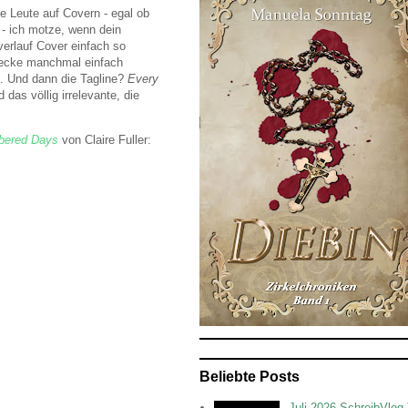
e Leute auf Covern - egal ob
 - ich motze, wenn dein
verlauf Cover einfach so
decke manchmal einfach
f. Und dann die Tagline?
Every
das völlig irrelevante, die
bered Days
von Claire Fuller:
Beliebte Posts
Juli 2026 SchreibVlog 