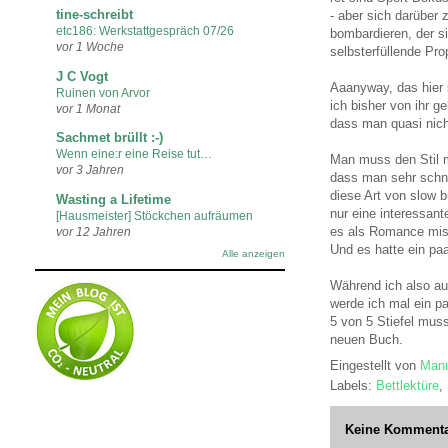
tine-schreibt
- aber sich darüber
etc186: Werkstattgespräch 07/26
bombardieren, der s
vor 1 Woche
selbsterfüllende Pr
J C Vogt
Aaanyway, das hier s
Ruinen von Arvor
ich bisher von ihr g
vor 1 Monat
dass man quasi nich
Sachmet brüllt :-)
Wenn eine:r eine Reise tut…
Man muss den Stil mö
vor 3 Jahren
dass man sehr schne
diese Art von slow b
Wasting a Lifetime
nur eine interessan
[Hausmeister] Stöckchen aufräumen
es als Romance miss
vor 12 Jahren
Und es hatte ein pa
Alle anzeigen
Während ich also au
werde ich mal ein pa
5 von 5 Stiefel mus
neuen Buch.
Eingestellt von
Manu
Labels:
Bettlektüre
,
Keine Kommenta