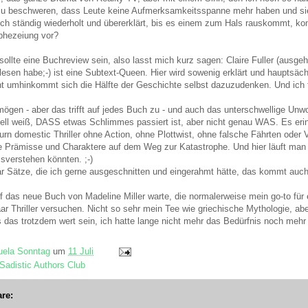
 zu beschweren, dass Leute keine Aufmerksamkeitsspanne mehr haben und sie
ich ständig wiederholt und übererklärt, bis es einem zum Hals rauskommt, ko
ophezeiung vor?
ollte eine Buchreview sein, also lasst mich kurz sagen: Claire Fuller (ausge
elesen habe;-) ist eine Subtext-Queen. Hier wird sowenig erklärt und hauptsäch
t umhinkommt sich die Hälfte der Geschichte selbst dazuzudenken. Und ich f
gen - aber das trifft auf jedes Buch zu - und auch das unterschwellige Unwoh
ll weiß, DASS etwas Schlimmes passiert ist, aber nicht genau WAS. Es eri
urn domestic Thriller ohne Action, ohne Plottwist, ohne falsche Fährten oder 
te Prämisse und Charaktere auf dem Weg zur Katastrophe. Und hier läuft man 
verstehen könnten. ;-)
ar Sätze, die ich gerne ausgeschnitten und eingerahmt hätte, das kommt auch
f das neue Buch von Madeline Miller warte, die normalerweise mein go-to für 
ar Thriller versuchen. Nicht so sehr mein Tee wie griechische Mythologie, ab
s das trotzdem wert sein, ich hatte lange nicht mehr das Bedürfnis noch meh
ela Sonntag
um
11 Juli
Sadistic Authors Club
re: