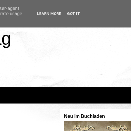
user-agent
erate usage
LEARN MORE
GOT IT
ag
Neu im Buchladen