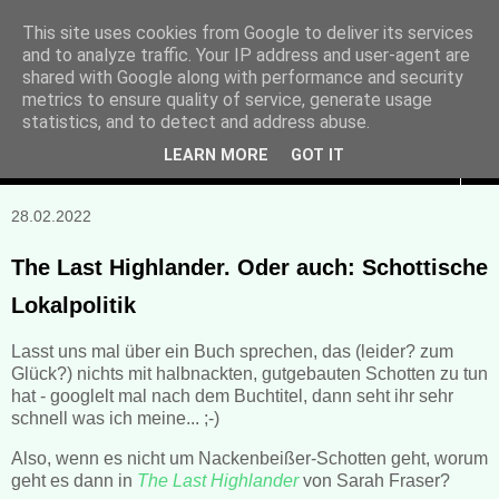
This site uses cookies from Google to deliver its services
and to analyze traffic. Your IP address and user-agent are
Manuela Sonntag
shared with Google along with performance and security
metrics to ensure quality of service, generate usage
Bücher, Blogs & mehr
statistics, and to detect and address abuse.
LEARN MORE
GOT IT
▼
28.02.2022
The Last Highlander. Oder auch: Schottische
Lokalpolitik
Lasst uns mal über ein Buch sprechen, das (leider? zum
Glück?) nichts mit halbnackten, gutgebauten Schotten zu tun
hat - googlelt mal nach dem Buchtitel, dann seht ihr sehr
schnell was ich meine... ;-)
Also, wenn es nicht um Nackenbeißer-Schotten geht, worum
geht es dann in
The Last Highlander
von Sarah Fraser?