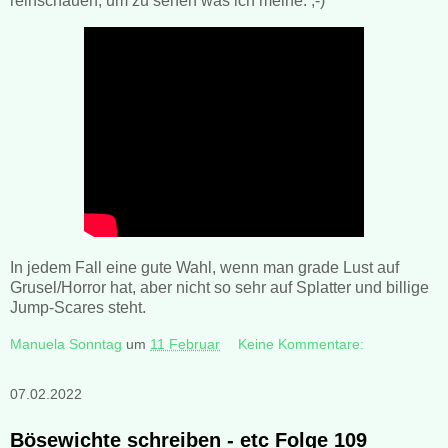
reinschauen, um zu sehen was ich meine. ;-)
In jedem Fall eine gute Wahl, wenn man grade Lust auf
Grusel/Horror hat, aber nicht so sehr auf Splatter und billige
Jump-Scares steht.
Manuela Sonntag
um
11 Februar
Keine Kommentare:
07.02.2022
Bösewichte schreiben - etc Folge 109