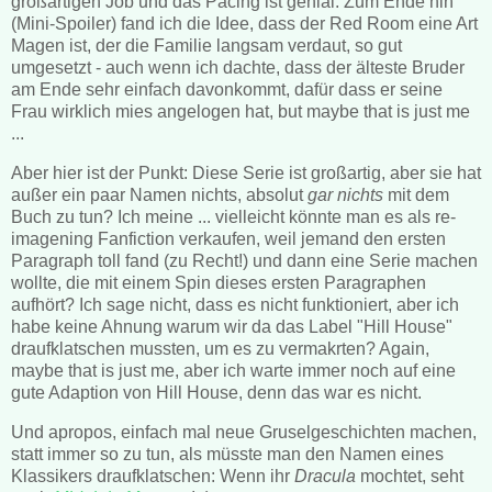
großartigen Job und das Pacing ist genial. Zum Ende hin
(Mini-Spoiler) fand ich die Idee, dass der Red Room eine Art
Magen ist, der die Familie langsam verdaut, so gut
umgesetzt - auch wenn ich dachte, dass der älteste Bruder
am Ende sehr einfach davonkommt, dafür dass er seine
Frau wirklich mies angelogen hat, but maybe that is just me
...
Aber hier ist der Punkt: Diese Serie ist großartig, aber sie hat
außer ein paar Namen nichts, absolut
gar nichts
mit dem
Buch zu tun? Ich meine ... vielleicht könnte man es als re-
imagening Fanfiction verkaufen, weil jemand den ersten
Paragraph toll fand (zu Recht!) und dann eine Serie machen
wollte, die mit einem Spin dieses ersten Paragraphen
aufhört? Ich sage nicht, dass es nicht funktioniert, aber ich
habe keine Ahnung warum wir da das Label "Hill House"
draufklatschen mussten, um es zu vermakrten? Again,
maybe that is just me, aber ich warte immer noch auf eine
gute Adaption von Hill House, denn das war es nicht.
Und apropos, einfach mal neue Gruselgeschichten machen,
statt immer so zu tun, als müsste man den Namen eines
Klassikers draufklatschen: Wenn ihr
Dracula
mochtet, seht