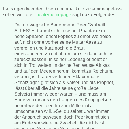
Falls irgendwer den Ibsen nochmal kurz zusammengefasst
sehen will, die
Theaterhomepage
sagt dazu Folgendes:
Der norwegische Bauernsohn Peer Gynt will:
ALLES! Er träumt sich in seiner Phantasie in
hohe Sphären, bricht kopflos zu einer Weltreise
auf, nicht ohne vorher seine Mutter Aase zu
verprellen und kurz noch die Braut
eines anderen zu entführen, um sie dann achtlos
zurückzulassen. In seiner Lebensgier treibt er
sich in Trollwelten, in der heißen Wüste Afrikas
und auf den Meeren herum, kommt zu Reichtum,
verarmt, ist Frauenverführer, Sklavenhalter,
Schatzjäger, gibt sich als Kaiser und als Prophet,
lässt über all die Jahre seine große Liebe
Solveig immer wieder warten – und muss am
Ende von ihr aus den Fängen des Knopfgießers
befreit werden, der ihn zum Mittelmaß
umschmelzen will. »Sei du selbst!« war immer
der Anspruch gewesen, doch Peer kommt sich
am Ende vor wie eine Zwiebel, die nichts ist,
wenn man Schale um Schale entblättert.