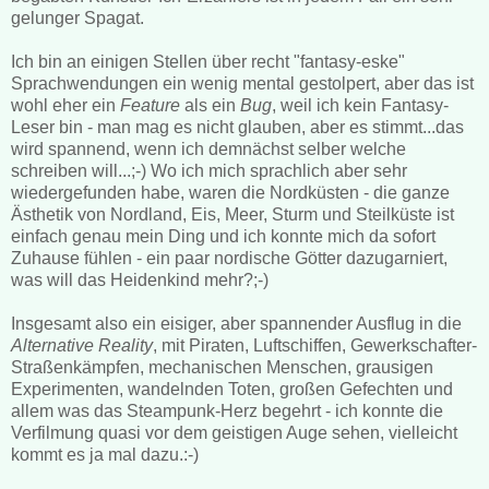
gelunger Spagat.
Ich bin an einigen Stellen über recht "fantasy-eske"
Sprachwendungen ein wenig mental gestolpert, aber das ist
wohl eher ein
Feature
als ein
Bug
, weil ich kein Fantasy-
Leser bin - man mag es nicht glauben, aber es stimmt...das
wird spannend, wenn ich demnächst selber welche
schreiben will...;-) Wo ich mich sprachlich aber sehr
wiedergefunden habe, waren die Nordküsten - die ganze
Ästhetik von Nordland, Eis, Meer, Sturm und Steilküste ist
einfach genau mein Ding und ich konnte mich da sofort
Zuhause fühlen - ein paar nordische Götter dazugarniert,
was will das Heidenkind mehr?;-)
Insgesamt also ein eisiger, aber spannender Ausflug in die
Alternative Reality
, mit Piraten, Luftschiffen, Gewerkschafter-
Straßenkämpfen, mechanischen Menschen, grausigen
Experimenten, wandelnden Toten, großen Gefechten und
allem was das Steampunk-Herz begehrt - ich konnte die
Verfilmung quasi vor dem geistigen Auge sehen, vielleicht
kommt es ja mal dazu.:-)