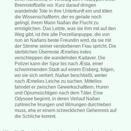
Brennstoffzelle vor. Kurz darauf dringen
wandelnde Tote in ihre Unterkunft ein und töten
die Wissenschaftlerin, der es gerade noch
gelingt, ihrem Mann Naðan die Flucht zu
ermöglichen. Das Letzte, was sie ihm mit auf den
Weg gibt, ist ihre alte Porzellanpuppe, die von
nun an Naðans beste Freundin wird, da sie mit
der Stimme seiner verstorbenen Frau spricht. Die
sterblichen Überreste Æmelies indes
verschleppen die wandelnden Kadaver. Die
Polizei kann der Spur bis nach Æsta, einer
schwimmenden Stadt auf einem Eisberg, folgen,
wo sie sich verliert. Naðan beschließt, weiter
nach Æmelies Leiche zu suchen. Mittellos
fahndet er zwischen Gewerkschaftlern, Huren
und Opiumsüchtigen nach dem Täter. Eine
Odyssee beginnt, in deren Verlauf Naðan
zahlreiche Irrungen und Wirrungen durchleben
muss, ehe er einem schrecklichen Geheimnis auf
die Schliche kommt.