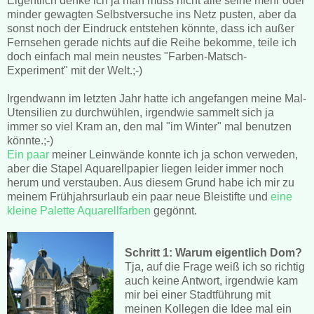
Eigentlich denke ich ja man muss nicht alle seine mehr oder
minder gewagten Selbstversuche ins Netz pusten, aber da
sonst noch der Eindruck entstehen könnte, dass ich außer
Fernsehen gerade nichts auf die Reihe bekomme, teile ich
doch einfach mal mein neustes "Farben-Matsch-
Experiment" mit der Welt.;-)
Irgendwann im letzten Jahr hatte ich angefangen meine Mal-
Utensilien zu durchwühlen, irgendwie sammelt sich ja
immer so viel Kram an, den mal "im Winter" mal benutzen
könnte.;-)
Ein
paar
meiner Leinwände konnte ich ja schon verweden,
aber die Stapel Aquarellpapier liegen leider immer noch
herum und verstauben. Aus diesem Grund habe ich mir zu
meinem Frühjahrsurlaub ein paar neue Bleistifte und
eine
kleine Palette Aquarellfarben
gegönnt.
Schritt 1: Warum eigentlich Dom?
Tja, auf die Frage weiß ich so richtig
auch keine Antwort, irgendwie kam
mir bei einer Stadtführung mit
meinen Kollegen die Idee mal ein