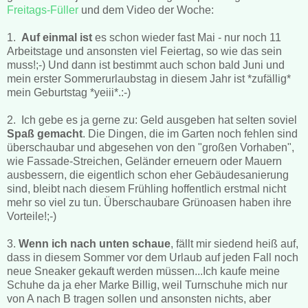
Freitags-Füller
und dem Video der Woche:
1.
Auf einmal ist
es schon wieder fast Mai - nur noch 11
Arbeitstage und ansonsten viel Feiertag, so wie das sein
muss!;-) Und dann ist bestimmt auch schon bald Juni und
mein erster Sommerurlaubstag in diesem Jahr ist *zufällig*
mein Geburtstag *yeiii*.:-)
2. Ich gebe es ja gerne zu: Geld ausgeben hat selten soviel
Spaß gemacht
. Die Dingen, die im Garten noch fehlen sind
überschaubar und abgesehen von den "großen Vorhaben",
wie Fassade-Streichen, Geländer erneuern oder Mauern
ausbessern, die eigentlich schon eher Gebäudesanierung
sind, bleibt nach diesem Frühling hoffentlich erstmal nicht
mehr so viel zu tun. Überschaubare Grünoasen haben ihre
Vorteile!;-)
3.
Wenn ich nach unten schaue
, fällt mir siedend heiß auf,
dass in diesem Sommer vor dem Urlaub auf jeden Fall noch
neue Sneaker gekauft werden müssen...Ich kaufe meine
Schuhe da ja eher Marke Billig, weil Turnschuhe mich nur
von A nach B tragen sollen und ansonsten nichts, aber