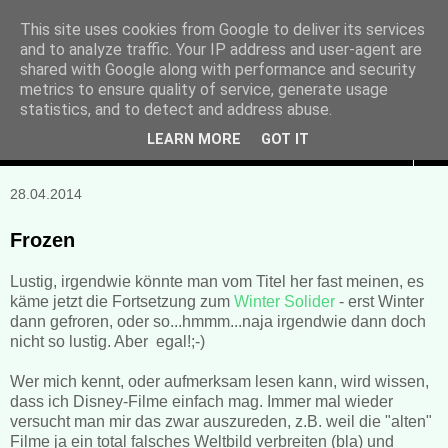
This site uses cookies from Google to deliver its services
and to analyze traffic. Your IP address and user-agent are
Manuela Sonntag
shared with Google along with performance and security
metrics to ensure quality of service, generate usage
Bücher, Blogs & mehr
statistics, and to detect and address abuse.
LEARN MORE
GOT IT
▼
28.04.2014
Frozen
Lustig, irgendwie könnte man vom Titel her fast meinen, es
käme jetzt die Fortsetzung zum
Winter Solider
- erst Winter
dann gefroren, oder so...hmmm...naja irgendwie dann doch
nicht so lustig. Aber egal!;-)
Wer mich kennt, oder aufmerksam lesen kann, wird wissen,
dass ich Disney-Filme einfach mag. Immer mal wieder
versucht man mir das zwar auszureden, z.B. weil die "alten"
Filme ja ein total falsches Weltbild verbreiten (bla) und