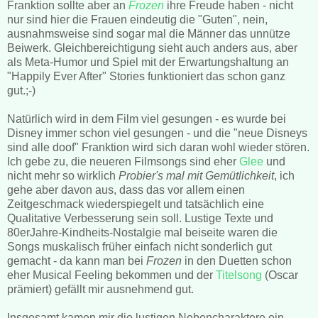
Franktion sollte aber an
Frozen
ihre Freude haben - nicht
nur sind hier die Frauen eindeutig die "Guten", nein,
ausnahmsweise sind sogar mal die Männer das unnütze
Beiwerk. Gleichbereichtigung sieht auch anders aus, aber
als Meta-Humor und Spiel mit der Erwartungshaltung an
"Happily Ever After" Stories funktioniert das schon ganz
gut.;-)
Natürlich wird in dem Film viel gesungen - es wurde bei
Disney immer schon viel gesungen - und die "neue Disneys
sind alle doof" Franktion wird sich daran wohl wieder stören.
Ich gebe zu, die neueren Filmsongs sind eher
Glee
und
nicht mehr so wirklich
Probier's mal mit Gemütlichkeit
, ich
gehe aber davon aus, dass das vor allem einen
Zeitgeschmack wiederspiegelt und tatsächlich eine
Qualitative Verbesserung sein soll. Lustige Texte und
80erJahre-Kindheits-Nostalgie mal beiseite waren die
Songs muskalisch früher einfach nicht sonderlich gut
gemacht - da kann man bei
Frozen
in den Duetten schon
eher Musical Feeling bekommen und der
Titelsong
(Oscar
prämiert) gefällt mir ausnehmend gut.
Insgesamt kamen mir die lustigen Nebencharaktere ein