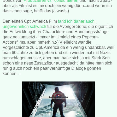
Bonus von
Produzieren vs. Konsumieren
und macht Spaß -
aber als Film ist es mir doch ein wenig dünn...und wenn ich
das schon sage, heißt das ja was!;-)
Den ersten Cpt. America Film
fand ich daher auch
ungewöhnlich schwach
für die Avenger Serie, die eigentlich
die Entwicklung ihrer Characktere und Handlungsstränge
ganz nett umsetzt - immer im Umfeld eines Popcorn-
Actionsfilms, aber immerhin.;-) Vielleicht war die
Vorgeschichte zu Cpt. America da ein wenig undankbar, weil
man 60 Jahre zurück gehen und sich wieder mal mit Nazis
rumschlagen musste, aber man hatte sich ja mit Stark Sen.
schon eine nette Zusatzfigur ausgedacht, da hätte man sich
ruhig auch noch ein paar vernünftige Dialoge gönnen
können...