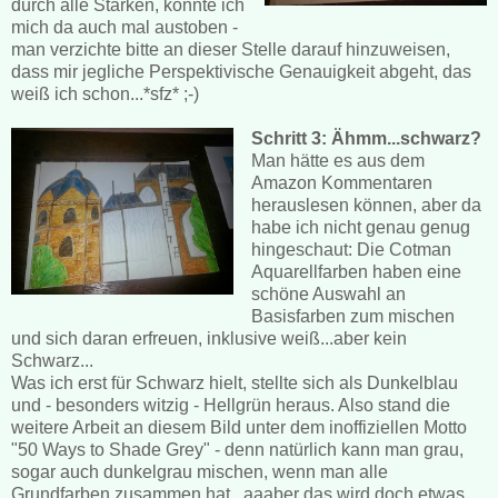
durch alle Stärken, konnte ich
mich da auch mal austoben -
man verzichte bitte an dieser Stelle darauf hinzuweisen,
dass mir jegliche Perspektivische Genauigkeit abgeht, das
weiß ich schon...*sfz* ;-)
Schritt 3: Ähmm...schwarz?
Man hätte es aus dem
Amazon Kommentaren
herauslesen können, aber da
habe ich nicht genau genug
hingeschaut: Die Cotman
Aquarellfarben haben eine
schöne Auswahl an
Basisfarben zum mischen
und sich daran erfreuen, inklusive weiß...aber kein
Schwarz...
Was ich erst für Schwarz hielt, stellte sich als Dunkelblau
und - besonders witzig - Hellgrün heraus. Also stand die
weitere Arbeit an diesem Bild unter dem inoffiziellen Motto
"50 Ways to Shade Grey" - denn natürlich kann man grau,
sogar auch dunkelgrau mischen, wenn man alle
Grundfarben zusammen hat...aaaber das wird doch etwas