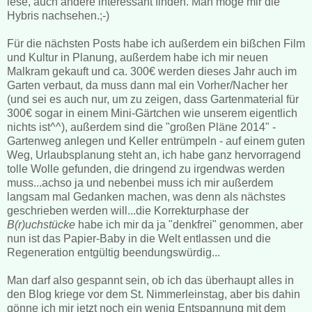
lese, auch andere interessant finden. Man möge mir die
Hybris nachsehen.;-)
Für die nächsten Posts habe ich außerdem ein bißchen Film
und Kultur in Planung, außerdem habe ich mir neuen
Malkram gekauft und ca. 300€ werden dieses Jahr auch im
Garten verbaut, da muss dann mal ein Vorher/Nacher her
(und sei es auch nur, um zu zeigen, dass Gartenmaterial für
300€ sogar in einem Mini-Gärtchen wie unserem eigentlich
nichts ist^^), außerdem sind die "großen Pläne 2014" -
Gartenweg anlegen und Keller entrümpeln - auf einem guten
Weg, Urlaubsplanung steht an, ich habe ganz hervorragend
tolle Wolle gefunden, die dringend zu irgendwas werden
muss...achso ja und nebenbei muss ich mir außerdem
langsam mal Gedanken machen, was denn als nächstes
geschrieben werden will...die Korrekturphase der
B(r)uchstücke
habe ich mir da ja "denkfrei" genommen, aber
nun ist das Papier-Baby in die Welt entlassen und die
Regeneration entgültig beendungswürdig...
Man darf also gespannt sein, ob ich das überhaupt alles in
den Blog kriege vor dem St. Nimmerleinstag, aber bis dahin
gönne ich mir jetzt noch ein wenig Entspannung mit dem