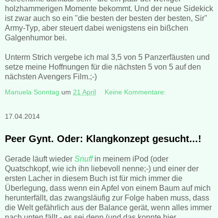
holzhammerigen Momente bekommt. Und der neue Sidekick
ist zwar auch so ein "die besten der besten der besten, Sir"
Army-Typ, aber steuert dabei wenigstens ein bißchen
Galgenhumor bei.
Unterm Strich vergebe ich mal 3,5 von 5 Panzerfäusten und
setze meine Hoffnungen für die nächsten 5 von 5 auf den
nächsten Avengers Film.;-)
Manuela Sonntag
um
21 April
Keine Kommentare:
17.04.2014
Peer Gynt. Oder: Klangkonzept gesucht...!
Gerade läuft wieder
Snuff
in meinem iPod (oder
Quatschkopf, wie ich ihn liebevoll nenne;-) und einer der
ersten Lacher in diesem Buch ist für mich immer die
Überlegung, dass wenn ein Apfel von einem Baum auf mich
herunterfällt, das zwangsläufig zur Folge haben muss, dass
die Welt gefährlich aus der Balance gerät, wenn alles immer
nach unten fällt - es sei denn (und das konnte hier