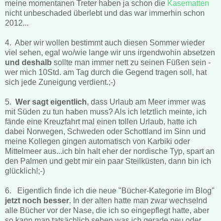
meine momentanen Treter haben ja schon die
Kasematten
nicht unbeschaded überlebt und das war immerhin schon
2012...
4. Aber wir wollen bestimmt auch diesen Sommer wieder
viel sehen, egal wo/wie lange wir uns irgendwohin absetzen
und deshalb
sollte man immer nett zu seinen Füßen sein -
wer mich 10Std. am Tag durch die Gegend tragen soll, hat
sich jede Zuneigung verdient.;-)
5.
Wer sagt eigentlich
, dass Urlaub am Meer immer was
mit Süden zu tun haben muss? Als ich letztlich meinte, ich
fände eine Kreuzfahrt mal einen tollen Urlaub, hatte ich
dabei Norwegen, Schweden oder Schottland im Sinn und
meine Kollegen gingen automatisch von Karbiki oder
Mittelmeer aus...ich bin halt eher der nordische Typ, spart an
den Palmen und gebt mir ein paar Steilküsten, dann bin ich
glücklich!;-)
6. Eigentlich finde ich die neue "Bücher-Kategorie im Blog"
jetzt noch besser
. In der alten hatte man zwar wechselnd
alle Bücher vor der Nase, die ich so eingepflegt hatte, aber
so kann man tatsächlich sehen was ich gerade neu oder