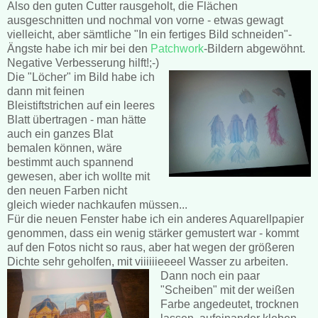
Also den guten Cutter rausgeholt, die Flächen
ausgeschnitten und nochmal von vorne - etwas gewagt
vielleicht, aber sämtliche "In ein fertiges Bild schneiden"-
Ängste habe ich mir bei den
Patchwork
-Bildern abgewöhnt.
Negative Verbesserung hilft!;-)
Die "Löcher" im Bild habe ich
dann mit feinen
Bleistiftstrichen auf ein leeres
Blatt übertragen - man hätte
auch ein ganzes Blat
bemalen können, wäre
bestimmt auch spannend
gewesen, aber ich wollte mit
den neuen Farben nicht
gleich wieder nachkaufen müssen...
Für die neuen Fenster habe ich ein anderes Aquarellpapier
genommen, dass ein wenig stärker gemustert war - kommt
auf den Fotos nicht so raus, aber hat wegen der größeren
Dichte sehr geholfen, mit viiiiiieeeel Wasser zu arbeiten.
Dann noch ein paar
"Scheiben" mit der weißen
Farbe angedeutet, trocknen