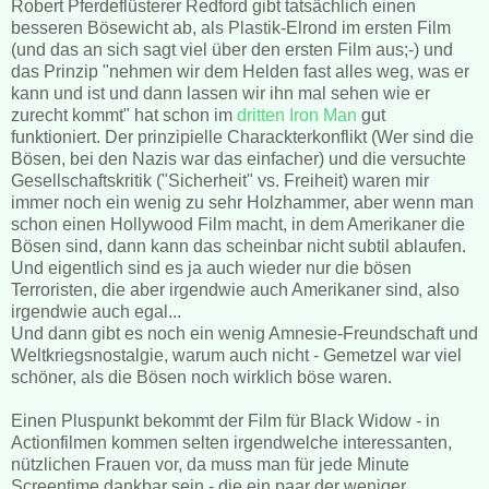
Robert Pferdeflüsterer Redford gibt tatsächlich einen
besseren Bösewicht ab, als Plastik-Elrond im ersten Film
(und das an sich sagt viel über den ersten Film aus;-) und
das Prinzip "nehmen wir dem Helden fast alles weg, was er
kann und ist und dann lassen wir ihn mal sehen wie er
zurecht kommt" hat schon im
dritten Iron Man
gut
funktioniert. Der prinzipielle Charackterkonflikt (Wer sind die
Bösen, bei den Nazis war das einfacher) und die versuchte
Gesellschaftskritik ("Sicherheit" vs. Freiheit) waren mir
immer noch ein wenig zu sehr Holzhammer, aber wenn man
schon einen Hollywood Film macht, in dem Amerikaner die
Bösen sind, dann kann das scheinbar nicht subtil ablaufen.
Und eigentlich sind es ja auch wieder nur die bösen
Terroristen, die aber irgendwie auch Amerikaner sind, also
irgendwie auch egal...
Und dann gibt es noch ein wenig Amnesie-Freundschaft und
Weltkriegsnostalgie, warum auch nicht - Gemetzel war viel
schöner, als die Bösen noch wirklich böse waren.
Einen Pluspunkt bekommt der Film für Black Widow - in
Actionfilmen kommen selten irgendwelche interessanten,
nützlichen Frauen vor, da muss man für jede Minute
Screentime dankbar sein - die ein paar der weniger