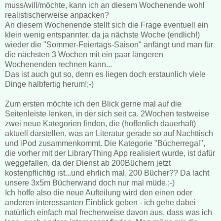
muss/will/möchte, kann ich an diesem Wochenende wohl
realistischerweise anpacken?
An diesem Wochenende stellt sich die Frage eventuell ein
klein wenig entspannter, da ja nächste Woche (endlich!)
wieder die "Sommer-Feiertags-Saison" anfängt und man für
die nächsten 3 Wochen mit ein paar längeren
Wochenenden rechnen kann...
Das ist auch gut so, denn es liegen doch erstaunlich viele
Dinge halbfertig herum!;-)
Zum ersten möchte ich den Blick gerne mal auf die
Seitenleiste lenken, in der sich seit ca. 2Wochen testweise
zwei neue Kategorien finden, die (hoffenlich dauerhaft)
aktuell darstellen, was an Literatur gerade so auf Nachttisch
und iPod zusammenkommt. Die Kategorie "Bücherregal",
die vorher mit der LibraryThing App realisiert wurde, ist dafür
weggefallen, da der Dienst ab 200Büchern jetzt
kostenpflichtig ist...und ehrlich mal, 200 Bücher?? Da lacht
unsere 3x5m Bücherwand doch nur mal müde.;-)
Ich hoffe also die neue Aufteilung wird den einen oder
anderen interessanten Einblick geben - ich gehe dabei
natürlich einfach mal frecherweise davon aus, dass was ich