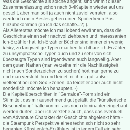
Was die Geschichte als solche angeht, sind wir mit dieser
Zusammenfassung schon nach 3-4Kapiteln wieder auf uns
gestellt, aber man soll ja auch nicht zuviel verraten, also
werde ich mein Bestes geben einen Spoilerfreien Post
hinzubekommen (ob ich das schaffe...?;-).
Als Allererstes möchte ich mal lobend erwähnen, dass die
Geschichte einen sehr nachvollziehbaren und interessanten
Ich-Erzähler hat. Ich-Erzähler Bücher sind immer ein wenig
tricky
, zu langweilige Typen machen furchtbare Ich-Erzähler,
zu unsymphatische Typen auch und zu sehr von sich
überzeugte Typen sind irgendwann auch langweilig. Aber
dem guten Nathan (man verzeihe mir die Nachlässigkeit
nicht nach Sonderzeichen zu suchen) hört man gerne zu
und man versteht ihn und leidet mit ihm - gut, außer
vielleicht bei den Sex-Szenen, da leidet er aber auch nicht
sonderlich, möchte ich behaupten.;-)
Die Kapitelüberschriften in "Gemälde"-Form sind ein
Stilmittel, das mir ausnehmend gut gefällt, die "künstlerische
Beschreibung" hätte von mir aus noch dominanter eingebaut
werden dürfen, aber ich verstehe auch, dass das eventuell
vom Adventure Charakter der Geschichte abgelenkt hätte -
die Steampunk Perspektive eines technisch nicht so sehr
begabten Künstler-Ich-Erzählers ist in jedem Fall ein sehr