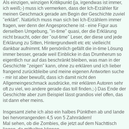
Als einzigen, winzigen Kritikpunkt (ja, irgendwas ist immer,
ich weiß;-) muss ich vermerken, dass der Ich-Erzähler für
meinen Geschmack gerade am Begin der Geschichte zuviel
"erklärt". Natürlich muss man sich bei Ich-Erzählern immer
fragen, wer denn der Angesprochene ist - eine Figur aus
derselben Umgebung, "in-time" quasi, der die Erklärung
nicht braucht, oder der "out-time" Leser, der diese und jede
Erklärung zu Sitten, Hintergrundwelt etc etc vielleicht
dankbar aufnimmt. Mir persönlich gefällt die in-time Lösung
immer besser, gerade weil Einblicke in das Drumherum so
eigentlich nur auf das beschränkt bleiben, was man in der
Geschichte "zeigen" kann, ohne zu erklären und ich lieber
frangend zurückbleibe und meine eigenen Antworten suche
- mir ist aber bewußt, dass ich damit nicht den
Allgemeingeschmack ausdrücke, mir erklären Autoren sehr
oft zu viel, wo andere gerade das toll finden.;-) Das Ende der
Geschichte aber zum Beispiel lässt grandios viel offen, das
ist dann eher meins.
Insgesamt ziehe ich also ein halbes Pünkthen ab und lande
bei hervorrangenden 4,5 von 5 Zahnrädern!
Mal sehen, ob die Zombies, die jetzt auf dem Nachttisch