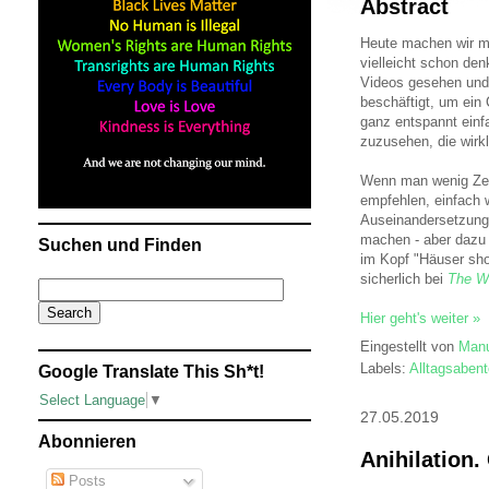
Abstract
Heute machen wir m
vielleicht schon den
Videos gesehen und
beschäftigt, um ein
ganz entspannt einf
zuzusehen, die wirkl
Wenn man wenig Zei
empfehlen, einfach w
Auseinandersetzung 
machen - aber dazu 
Suchen und Finden
im Kopf "Häuser sho
sicherlich bei
The Wo
Hier geht's weiter »
Eingestellt von
Manu
Labels:
Alltagsabent
Google Translate This Sh*t!
Select Language
▼
27.05.2019
Abonnieren
Anihilation
Posts