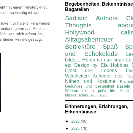
Begebenheiten, Bekenntnisse
 geht mit einem Mystery-Plot,
Bagatellen
nicht so wichtig ist wer
Sadistic Authors Cl
ove it or hate it" Film werden
Thoughts about.
 einfach gerne aus Prinzip
Hollywood calls.
Viel was mich erfreut hat,
Alltagsabenteuer
us dieser Review gesaugt
Bettlektüre
Spaß Spi
und Schokolade
Le
bildet...
Hören ist das neue Le
etc
Design by Ela
Hobbies
Ernst des Lebens
Ew
Weisheiten
Aufreger des Ta
Nähen und Kostüme
Kochst
Gesundes und Gesundheit
Basteln
Werken
It's a pet's life
Musik 
Musikalisches
Life on Stage
Erinnerungen, Erfahrungen,
Erkenntinisse
►
2026
(45)
►
2025
(79)