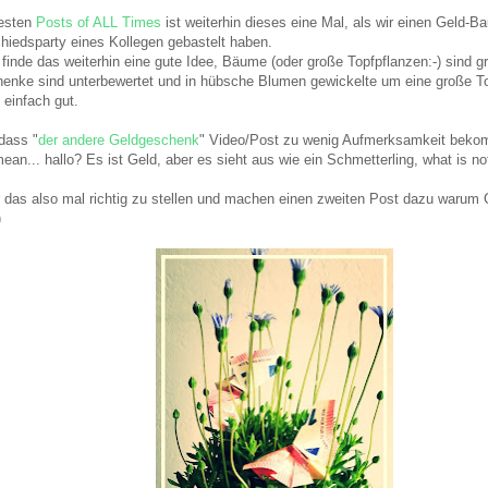
testen
Posts of ALL Times
ist weiterhin dieses eine Mal, als wir einen Geld-B
iedsparty eines Kollegen gebastelt haben.
 finde das weiterhin eine gute Idee, Bäume (oder große Topfpflanzen:-) sind g
henke sind unterbewertet und in hübsche Blumen gewickelte um eine große To
einfach gut.
dass "
der andere Geldgeschenk
" Video/Post zu wenig Aufmerksamkeit beko
ean... hallo? Es ist Geld, aber es sieht aus wie ein Schmetterling, what is not 
 das also mal richtig zu stellen und machen einen zweiten Post dazu waru
)