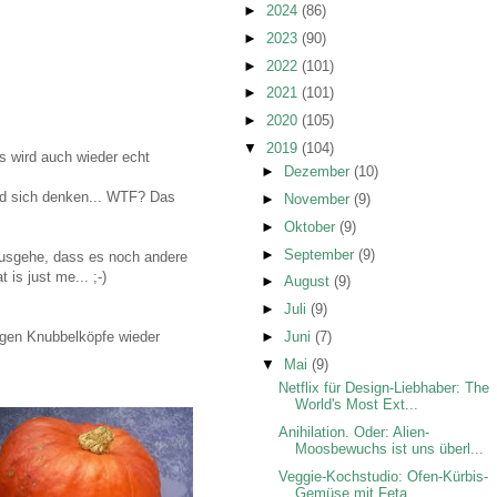
►
2024
(86)
►
2023
(90)
►
2022
(101)
►
2021
(101)
►
2020
(105)
▼
2019
(104)
es wird auch wieder echt
►
Dezember
(10)
und sich denken... WTF? Das
►
November
(9)
►
Oktober
(9)
►
September
(9)
 ausgehe, dass es noch andere
is just me... ;-)
►
August
(9)
►
Juli
(9)
►
Juni
(7)
angen Knubbelköpfe wieder
▼
Mai
(9)
Netflix für Design-Liebhaber: The
World's Most Ext...
Anihilation. Oder: Alien-
Moosbewuchs ist uns überl...
Veggie-Kochstudio: Ofen-Kürbis-
Gemüse mit Feta