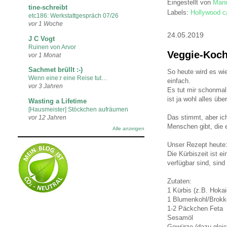
Eingestellt von
Manu
tine-schreibt
Labels:
Hollywood ca
etc186: Werkstattgespräch 07/26
vor 1 Woche
24.05.2019
J C Vogt
Ruinen von Arvor
Veggie-Koch
vor 1 Monat
Sachmet brüllt :-)
So heute wird es wie
Wenn eine:r eine Reise tut…
einfach.
vor 3 Jahren
Es tut mir schonmal
ist ja wohl alles übe
Wasting a Lifetime
[Hausmeister] Stöckchen aufräumen
Das stimmt, aber ic
vor 12 Jahren
Menschen gibt, die e
Alle anzeigen
Unser Rezept heute
Die Kürbiszeit ist e
verfügbar sind, sind
Zutaten:
1 Kürbis (z.B. Hokai
1 Blumenkohl/Brokk
1-2 Päckchen Feta
Sesamöl
Gewürze (dazu glei