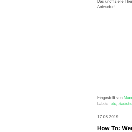
Das unoffizielle Th
Antworten!
Eingestellt von
Manu
Labels:
etc
,
Sadisti
17.05.2019
How To: Wen