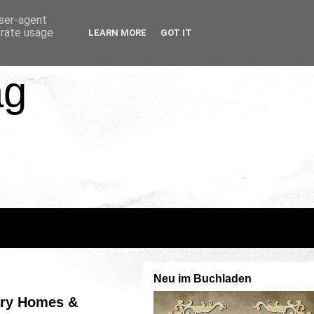
user-agent
erate usage
LEARN MORE
GOT IT
ag
Neu im Buchladen
nary Homes &