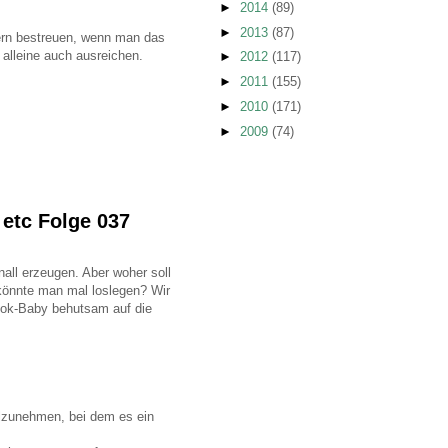
►
2014
(89)
►
2013
(87)
rn bestreuen, wenn man das
 alleine auch ausreichen.
►
2012
(117)
►
2011
(155)
►
2010
(171)
►
2009
(74)
 etc Folge 037
nall erzeugen. Aber woher soll
könnte man mal loslegen? Wir
ook-Baby behutsam auf die
ilzunehmen, bei dem es ein