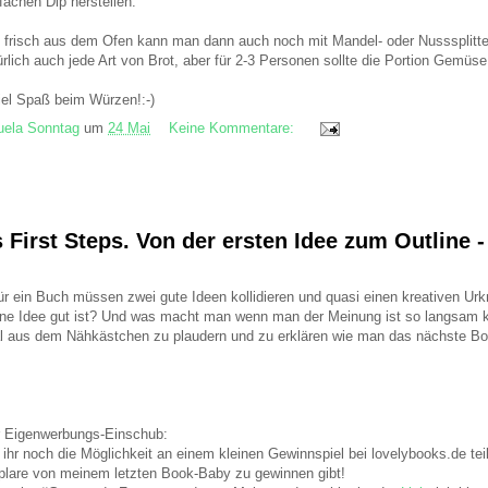
fachen Dip herstellen.
risch aus dem Ofen kann man dann auch noch mit Mandel- oder Nusssplitte
lich auch jede Art von Brot, aber für 2-3 Personen sollte die Portion Gemüse
el Spaß beim Würzen!:-)
ela Sonntag
um
24 Mai
Keine Kommentare:
First Steps. Von der ersten Idee zum Outline -
r ein Buch müssen zwei gute Ideen kollidieren und quasi einen kreativen Urk
ne Idee gut ist? Und was macht man wenn man der Meinung ist so langsam 
l aus dem Nähkästchen zu plaudern und zu erklären wie man das nächste B
r Eigenwerbungs-Einschub:
ihr noch die Möglichkeit an einem kleinen Gewinnspiel bei lovelybooks.de te
plare von meinem letzten Book-Baby zu gewinnen gibt!