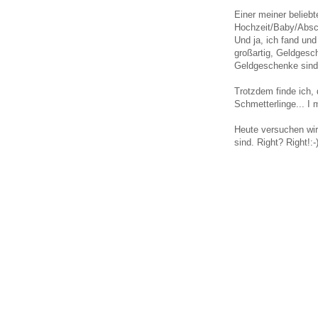
Einer meiner belieb
Hochzeit/Baby/Absch
Und ja, ich fand und
großartig, Geldgesc
Geldgeschenke sind 
Trotzdem finde ich, 
Schmetterlinge... I m
Heute versuchen wir
sind. Right? Right!:-