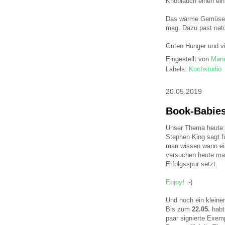
Knoblauch einen ein
Das warme Gemüse f
mag. Dazu past natür
Guten Hunger und vi
Eingestellt von
Manu
Labels:
Kochstudio
20.05.2019
Book-Babies 
Unser Thema heute:
Stephen King sagt fü
man wissen wann ei
versuchen heute ma
Erfolgsspur setzt.
Enjoy
! :-)
Und noch ein kleine
Bis zum
22.05.
habt 
paar signierte Exem