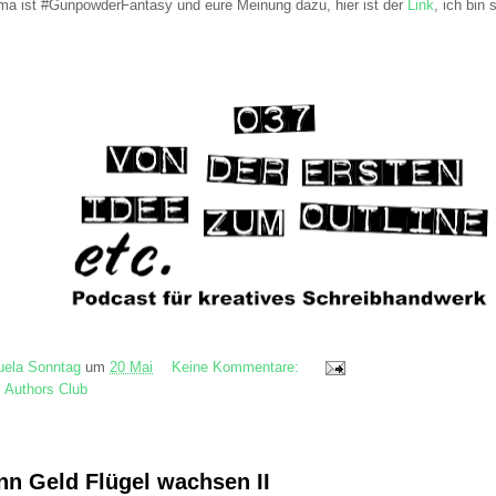
ema ist #GunpowderFantasy und eure Meinung dazu, hier ist der
Link
, ich bin
ela Sonntag
um
20 Mai
Keine Kommentare:
c Authors Club
n Geld Flügel wachsen II