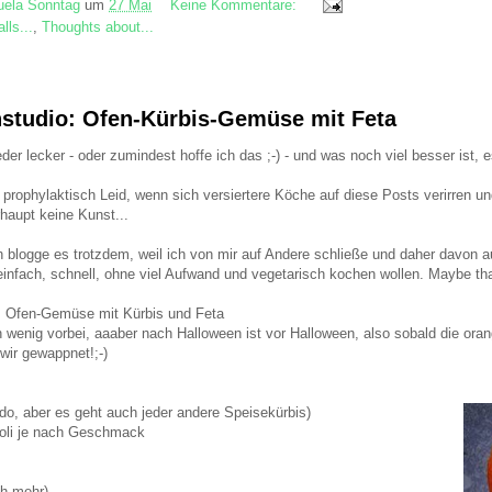
ela Sonntag
um
27 Mai
Keine Kommentare:
lls...
,
Thoughts about...
studio: Ofen-Kürbis-Gemüse mit Feta
der lecker - oder zumindest hoffe ich das ;-) - und was noch viel besser ist, 
 prophylaktisch Leid, wenn sich versiertere Köche auf diese Posts verirren 
rhaupt keine Kunst...
h blogge es trotzdem, weil ich von mir auf Andere schließe und daher davon
infach, schnell, ohne viel Aufwand und vegetarisch kochen wollen. Maybe that 
: Ofen-Gemüse mit Kürbis und Feta
in wenig vorbei, aaaber nach Halloween ist vor Halloween, also sobald die or
 wir gewappnet!;-)
do, aber es geht auch jeder andere Speisekürbis)
oli je nach Geschmack
ch mehr)