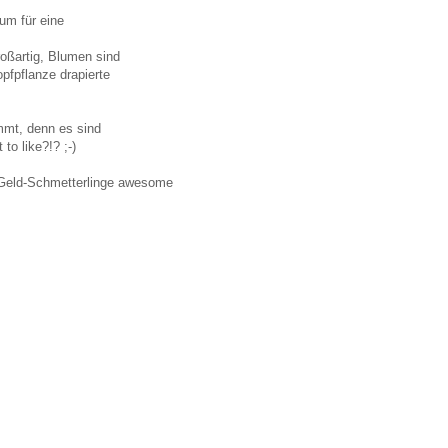
aum für eine
roßartig, Blumen sind
pfpflanze drapierte
mmt, denn es sind
to like?!? ;-)
m Geld-Schmetterlinge awesome