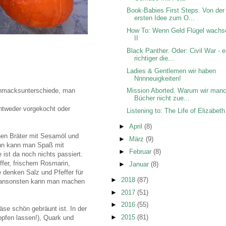
Book-Babies First Steps. Von der
ersten Idee zum O...
How To: Wenn Geld Flügel wachs
II
Black Panther. Oder: Civil War - e
richtiger die...
Ladies & Gentlemen wir haben
Nnnneuigkeiten!
chmacksunterschiede, man
Mission Aborted. Warum wir man
Bücher nicht zue...
ntweder vorgekocht oder
Listening to: The Life of Elizabeth
►
April
(8)
chen Bräter mit Sesamöl und
►
März
(9)
ann kann man Spaß mit
►
Februar
(8)
ist da noch nichts passiert.
fer, frischem Rosmarin,
►
Januar
(8)
 denken Salz und Pfeffer für
►
2018
(87)
g, ansonsten kann man machen
►
2017
(51)
►
2016
(55)
e schön gebräunt ist. In der
►
2015
(81)
pfen lassen!), Quark und