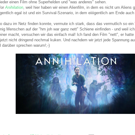
wieder einen Film ohne Superhelden und "was anderes" sehen.
for
Anihilation
, weil hier haben wir einen Alienfilm, in dem es nicht um Aliens
entlich egal ist und ein Survival-Szenario, in dem eiiiigentlich am Ende auch 
dazu im Netz finden konnte, vermute ich stark, dass das vermutlich so ein "l
nig Menschen auf der "hm joh war ganz nett" Schiene einfinden - und weil ich
er macht, versuchen wir das einfach mal! Ich fand den Film "nett", er hatte 
 jetzt nicht dringend nochmal kuken. Und nachdem wir jetzt jede Spannung a
l darüber sprechen warum!;-)