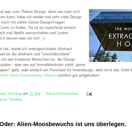
al was zum Thema Design, denn wie man sich
ken kann, habe ich wieder mal sehr viele Design
 mich mit vielen Genre-Design-Fragen
 Cover zu finden. Da ist es manchmal einfach
ach mal Netflix anzuschalten und Leuten
ich wissen was sie tun! ;-)
t hat, würde ich uneingeschränkt
Abstract
eil es die direktere und "unverfälschtere"
mit den kreativen Menschen ist, die Design
später - aber wer auf Immobilienkram steht, gerne
ppen" geht, oder einfach ein Penchant für Innendesign, aber nicht das Geld 
rld's Most Extraordinary Homes
ziemlich gut aufgehoben!
ela Sonntag
um
31 Mai
Keine Kommentare:
euer
,
Hobbies
. Oder: Alien-Moosbewuchs ist uns überlegen.