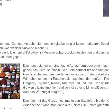
l)
eiten das Gemüse vorzubereiten und ich glaube es gibt keine merkbaren Ges
en was weniger Aufwand macht.;-)
is und Blumenkohl/Brokkoli in Mundgerechte Stücke geschnitten und dann e
 Backofen gegart
Dann bestreichen wir eine flache Auflaufform oder einen fla
geben das Gemüse hinein. Den Feta darüber bröseln und d
Gewürzen haben, denn außer ein wenig Salz in der Feta-Lake 
Wir haben schon mit Räuchersalz experimentiert, süßem Pfef
Oregano, Thymian, Kerbel, Kümmel und und und... Ich würde
die wenig Experimentierfreudigen ist so eine Minimallösun
was das Würzregal hergibt!;-)
Dann kommt das Ganze nochmal in den Backofen, bis der Käs
Zwischenzeit kann man dann aus Spinat (TK Spinat gut abtro