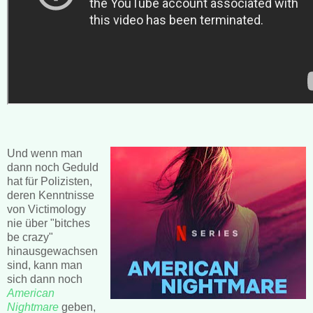
Und wenn man
dann noch Geduld
hat für Polizisten,
deren Kenntnisse
von Victimology
nie über "bitches
be crazy"
hinausgewachsen
sind, kann man
sich dann noch
American
Nightmare
geben,