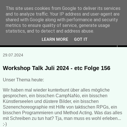
This site uses cookies from Google to deliver its services
and to analyze traffic. Your IP address and user-agent are
Manuela Sonntag
shared with Google along with performance and security
metrics to ensure quality of service, generate usage
Bücher, Blogs & mehr
statistics, and to detect and address abuse.
LEARN MORE
GOT IT
▼
29.07.2024
Workshop Talk Juli 2024 - etc Folge 156
Unser Thema heute:
Wir haben mal wieder kunterbunt über alles mögliche
gesprochen, ein bisschen CampNaNo, ein bisschen
Künstlerseelen und düstere Bilder, ein bisschen
Szenenchoreographie mit Hilfe von taktischen RPGs, ein
bisschen Programmieren und Method Acting. Was das alles
mit Schreiben zu tun hat? Tja, man muss es wohl erleben...
;-)