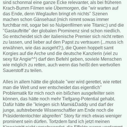
sind schonmal eine ganze Ecke relevanter, als bei früheren
Krach-Bumm Filmen wie
Übermorgen
, die "wir warten auf
das Ende, denn Weglaufen bringt eh nichts" Szenen
machen schon Gänsehaut (mich nimmt sowas immer
furchtbar mit, sogar bei so Nulpenfilmen wie Titanic;) und die
"Gastauftritte" der globalen Prominenz sind schon niedlich.
So entscheidet sich der italienische Premier sich nicht retten
zu lassen, und lieber auf den Papst zu vertrauen (...muss ich
erwähnen, wie das ausgeht?;), die Queen hoppelt samt
Korgies auf die Arche und die deutsche Kanzlerin (viel zu
sexy für Angie^^) darf den Befehl geben, soviele Menschen
wie möglich zu retten, auch wenn das heißt den wertvollen
Sauerstoff zu teilen.
Alles in allem hätte die globale "wer wird gerettet, wie rettet
man die Welt und wer entscheidet das eigentlich"
Problematik für mich noch ein bißchen ausgefeilter sein
können, das hätte noch mehr Tiefgang-Potential gehabt.
Dafür hätte die "kriegen sich Mami&Daddy und darf der
junge, aufstrebende Wissenschaftler am Ende noch die
Präsidententochter abgreifen" Story für mich etwas weniger
prominent sein dürfen. Tortzdem fand ich jetzt meinen