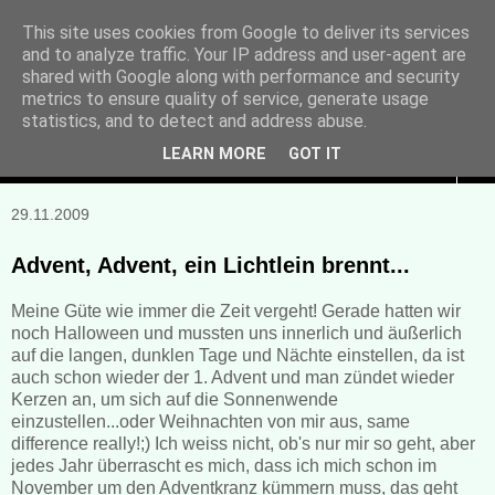
This site uses cookies from Google to deliver its services
and to analyze traffic. Your IP address and user-agent are
Manuela Sonntag
shared with Google along with performance and security
metrics to ensure quality of service, generate usage
Bücher, Blogs & mehr
statistics, and to detect and address abuse.
LEARN MORE
GOT IT
▼
29.11.2009
Advent, Advent, ein Lichtlein brennt...
Meine Güte wie immer die Zeit vergeht! Gerade hatten wir
noch Halloween und mussten uns innerlich und äußerlich
auf die langen, dunklen Tage und Nächte einstellen, da ist
auch schon wieder der 1. Advent und man zündet wieder
Kerzen an, um sich auf die Sonnenwende
einzustellen...oder Weihnachten von mir aus, same
difference really!;) Ich weiss nicht, ob's nur mir so geht, aber
jedes Jahr überrascht es mich, dass ich mich schon im
November um den Adventkranz kümmern muss, das geht