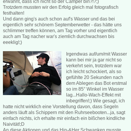
erwähnt, dass ich nicht so der Camper bin?!?;)
Trotzdem mussten wir den Erfolg gleich mal fotografisch
festhalten!
Und dann ging's auch schon auf's Wasser und das bei
eigentlich sehr schönem Septemberwetter - das hätte uns
schlimmer treffen können, am Tag vorher und eigentlich
auch am Tag nacher war's ziemlich durchwachsen bis
eeeklig!;)
Irgendwas auf/um/mit Wasser
kann bei mir ja gar nicht so
verkehrt sein, trotzdem war
ich leicht schockiert, als so
gefühlte 20 Sekunden nach
dem Ablegen das Bot erstmal
so im 85° Winkel im Wasser
lag...Hallo-Wach-Effekt mit
inbegriffen!;) Wie gesagt, ich
hatte nicht wirklich eine Vorstellung davon, dass Segeln
anders läuft als Schippern mit den Ruhrseebooten...ja, sagt
einfach nichts, ich erhalte mir einfach ein bißchen kindliche
Naivität!;D
An diese Aktionen und das Hin-&Her Schwanken musste