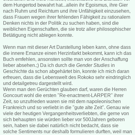
dem Hungertod bewahrt hat...allein ihr Egoismus, ihre Gier
nach Ruhm und Reichtum und ihre Unfähigkeit einzusehen,
dass Frauen wegen ihrer fehlenden Fähigkeit zu rationalem
Denken nichts in der Politik zu suchen haben, sind die
weiblichen Eigenschaften, die sie trotz aller philosophischer
Betätigung nicht ablegen konnte.
Wenn man mit dieser Art Darstellung leben kann, ohne dass
die innere Emanze einen Herzinfarkt bekommt, kann ich das
Buch emfehlen, ansonsten sollte man von der Anschaffung
lieber absehen.;) Da ich durch die
Gender Studies
in
Geschichte da schon abgehärtet bin, konnte ich mich daran
erfreuen, dass die Lebenswelt des Rokoko sehr eindringlich
und detailgetreu dargestellt wird.
Wenn man den Gerüchten glauben darf, waren die Herren
Goncourt wohl die ersten "Re-enactment-LARPER" ihrer
Zeit, so unzufrieden waren sie mit dem napoleonischen
Frankreich und so verliebt in die "gute alte Zeit". Genau wie
viele der heutigen Vergangenheitsverliebten, die gerne von
sich behaupten sie würden lieber vor 500Jahren geboren
sein, haben sie dabei natürlich nicht bedacht, dass sie
solche Sentiments nur deshalb formulieren durften, weil man