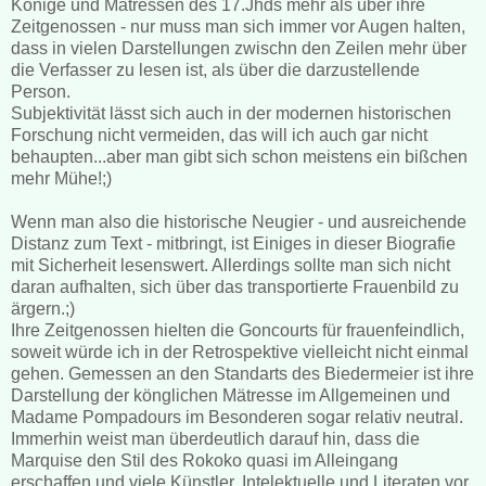
Könige und Mätressen des 17.Jhds mehr als über ihre
Zeitgenossen - nur muss man sich immer vor Augen halten,
dass in vielen Darstellungen zwischn den Zeilen mehr über
die Verfasser zu lesen ist, als über die darzustellende
Person.
Subjektivität lässt sich auch in der modernen historischen
Forschung nicht vermeiden, das will ich auch gar nicht
behaupten...aber man gibt sich schon meistens ein bißchen
mehr Mühe!;)
Wenn man also die historische Neugier - und ausreichende
Distanz zum Text - mitbringt, ist Einiges in dieser Biografie
mit Sicherheit lesenswert. Allerdings sollte man sich nicht
daran aufhalten, sich über das transportierte Frauenbild zu
ärgern.;)
Ihre Zeitgenossen hielten die Goncourts für frauenfeindlich,
soweit würde ich in der Retrospektive vielleicht nicht einmal
gehen. Gemessen an den Standarts des Biedermeier ist ihre
Darstellung der könglichen Mätresse im Allgemeinen und
Madame Pompadours im Besonderen sogar relativ neutral.
Immerhin weist man überdeutlich darauf hin, dass die
Marquise den Stil des Rokoko quasi im Alleingang
erschaffen und viele Künstler, Intelektuelle und Literaten vor