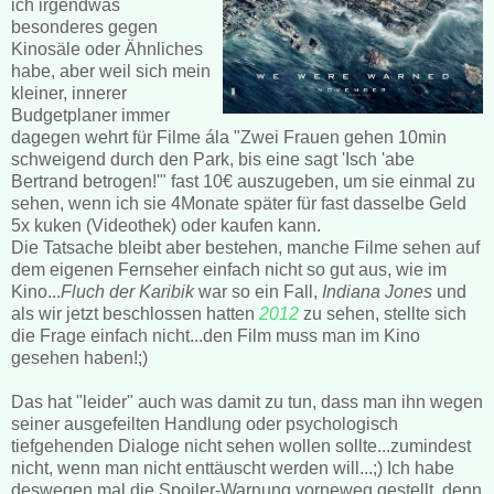
ich irgendwas
besonderes gegen
Kinosäle oder Ähnliches
habe, aber weil sich mein
kleiner, innerer
Budgetplaner immer
dagegen wehrt für Filme ála "Zwei Frauen gehen 10min
schweigend durch den Park, bis eine sagt 'Isch 'abe
Bertrand betrogen!'" fast 10€ auszugeben, um sie einmal zu
sehen, wenn ich sie 4Monate später für fast dasselbe Geld
5x kuken (Videothek) oder kaufen kann.
Die Tatsache bleibt aber bestehen, manche Filme sehen auf
dem eigenen Fernseher einfach nicht so gut aus, wie im
Kino...
Fluch der Karibik
war so ein Fall,
Indiana Jones
und
als wir jetzt beschlossen hatten
2012
zu sehen, stellte sich
die Frage einfach nicht...den Film muss man im Kino
gesehen haben!;)
Das hat "leider" auch was damit zu tun, dass man ihn wegen
seiner ausgefeilten Handlung oder psychologisch
tiefgehenden Dialoge nicht sehen wollen sollte...zumindest
nicht, wenn man nicht enttäuscht werden will...;) Ich habe
deswegen mal die Spoiler-Warnung vorneweg gestellt, denn