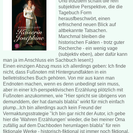
Und trotzdem schafft die rein
subjektive Perspektive, die die
Tagebuch Form
herausfbeschwört, einen
erfrischend neuen Blick auf
altbekannte Tatsachen.
Manchmal bleiben die
historischen Fakten - trotz guter
Recherche - ein wenig vage
(subjektiv eben), aber dafür kann
man ja im Anschluss ein Sachbuch lesen!;)
Einen einzigen Abzug muss ich allerdings geben: Ich finde
nicht, dass Fußnoten mit Hintergrundfakten in ein
belletristisches Buch gehören. Von mir aus kann man
Endnoten machen, wenn es denn unbedingt sein muss,
aber in einer Ich-perspektivischen Erzählung plötzlich mit
Fußnoten anzukommen, wie "Hier spricht sie übrigens von
demunddem, der hat damals blabla" wirkt für mich einfach
plump...Ich bin allerdings auch kein Freund der
Vermaktungsstrategie "Ich bin gar nicht der Autor, ich gebe
hier die 'Wahren Erzählungen' wieder, die bei meiner Oma
zufällig auf dem Dachboden herumlagen blabla" für rein
fiktionale Werke - historisch-fiktional ist immer noch fiktional.