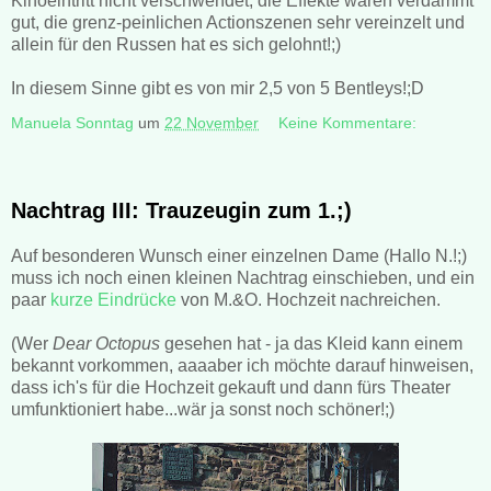
Kinoeintritt nicht verschwendet, die Effekte waren verdammt
gut, die grenz-peinlichen Actionszenen sehr vereinzelt und
allein für den Russen hat es sich gelohnt!;)
In diesem Sinne gibt es von mir 2,5 von 5 Bentleys!;D
Manuela Sonntag
um
22 November
Keine Kommentare:
Nachtrag III: Trauzeugin zum 1.;)
Auf besonderen Wunsch einer einzelnen Dame (Hallo N.!;)
muss ich noch einen kleinen Nachtrag einschieben, und ein
paar
kurze Eindrücke
von M.&O. Hochzeit nachreichen.
(Wer
Dear Octopus
gesehen hat - ja das Kleid kann einem
bekannt vorkommen, aaaaber ich möchte darauf hinweisen,
dass ich's für die Hochzeit gekauft und dann fürs Theater
umfunktioniert habe...wär ja sonst noch schöner!;)