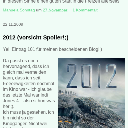
In diesem Sinne einen guten Start in die Freizeit allerseits!
Manuela Sonntag
um
27 November
1 Kommentar:
22.11.2009
2012 (vorsicht Spoiler!;)
Yeii Eintrag 101 für meinen bescheidenen Blog!:)
Da passt es doch
hervorragend, dass ich
gleich mal vermelden
kann, dass ich seit
Eeeeewigkeiten nochmal
im Kino war - ich glaube
das letzte Mal war Indi
Jones 4....also schon was
her!;).
Ich muss ja gestehen, ich
bin nicht so der
Kinogänger. Nicht weil