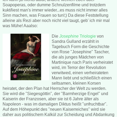
Soapoperas, oder dumme Schnulzenfilme und trotzdem
kukt/liest man's immer wieder...es muss nicht immer alles
Sinn machen, was Frauen so tun!;) Da diese Feststellung
alleine als Rezi aber noch nicht viel taugt, geb' ich mir mal
was Mühe! Aaalso:
Die
Josephine
Triologie
von
Sandra Gulland erzählt in
Tagebuch Form die Geschichte
von Rose "Josephine" Tascher,
die als junges Mädchen von
Martinique nach Paris verheiratet
wird, im Terror der Revolution
verwitwed, einen verheirateten
Mann liebt und schließlich einen
seltsamen, kleinen Korsen
heiratet, der den Plan hat Herrscher der Welt zu werden.
Sie wird die "Siegesgöttin", der "Barmherzige Engel" und
Kaiserin der Franzosen, aber sie ist 6 Jahre älter als
Napoleon - was im damaligen Diktus heißt "unfruchtbar".
Auf dem Höhepunkt des "neuen Kaiserreiches" wird sie
daher aus politischem Kalkül zur Scheidung und Abdankung