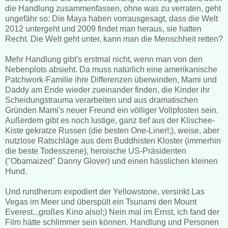
die Handlung zusammenfassen, ohne was zu verraten, geht
ungefähr so: Die Maya haben vorrausgesagt, dass die Welt
2012 untergeht und 2009 findet man heraus, sie hatten
Recht. Die Welt geht unter, kann man die Menschheit retten?
Mehr Handlung gibt's erstmal nicht, wenn man von den
Nebenplots absieht. Da muss natürlich eine amerikanische
Patchwork-Familie ihre Differenzen überwinden, Mami und
Daddy am Ende wieder zueinander finden, die Kinder ihr
Scheidungstrauma verarbeiten und aus dramatischen
Gründen Mami's neuer Freund ein völliger Vollpfosten sein.
Außerdem gibt es noch lustige, ganz tief aus der Klischee-
Kiste gekratze Russen (die besten One-Liner!;), weise, aber
nutzlose Ratschläge aus dem Buddhisten Kloster (immerhin
die beste Todesszene), heroische US-Präsidenten
("Obamaized" Danny Glover) und einen hässlichen kleinen
Hund.
Und rundherum expodiert der Yellowstone, versinkt Las
Vegas im Meer und überspült ein Tsunami den Mount
Everest...großes Kino also!;) Nein mal im Ernst, ich fand der
Film hätte schlimmer sein können. Handlung und Personen