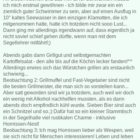
ich mich erstmal gewöhnen - ich bilde mir zwar ein ein
ziemlich guter Schwimmer zu sein, aber auf einen Ausflug in
10° kaltes Seewasser in den einzigen Klamotten, die ich
mitgenommen hatte, hatte ich trotzdem nicht sooo Lust...
Dann ging mir allerdings irgendwann auf, dass eigentlich ja
nicht soviel schief gehen dürfte, wenn man mit dem
Segellehrer mitfährt!;)
Abends gabs dann Grillgut und selbstgemachten
Kartoffelsalat - den alle bis auf die Köchin lecker fanden!^^
Allerdings erwies sich das Würstchen grillen als erstaunlich
schwierig...
Beobachtung 2: Grillmuffel und Fast-Vegetarier sind nicht
die besten Grillmeister, die man sich so vorstellen kann...
Aber satt geworden sind wir ja trotzdem, auch weil wir doch
ein wenig mit Alkohol nachhelfen mussten, als es dann
abends doch empfindlich kühl wurde. Sieben Bier sind auch
ein Schnitzel und so.;) Dafür hat so ein kleiner Stammtisch
in der Segelhalle viel rustikalen Charme - inklusive
Hornissen-Nest!
Beobachtung 3: Ich mag Hornissen lieber als Wespen, weil
sie sich nicht für Menschen interessieren! Leben und leben