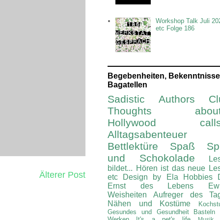
Workshop Talk Juli 20
etc Folge 186
Begebenheiten, Bekenntnisse
Bagatellen
Sadistic Authors Cl
Thoughts about.
Hollywood calls.
Alltagsabenteuer
Bettlektüre
Spaß Spi
und Schokolade
Le
bildet...
Hören ist das neue Le
Älterer Post
etc
Design by Ela
Hobbies
Ernst des Lebens
Ew
Weisheiten
Aufreger des Ta
Nähen und Kostüme
Kochst
Gesundes und Gesundheit
Basteln
Werken
It's a pet's life
Musik 