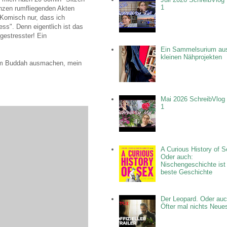
1
anzen rumfliegenden Akten
) Komisch nur, dass ich
ess". Denn eigentlich ist das
gestresster! Ein
Ein Sammelsurium au
kleinen Nähprojekten
einm Buddah ausmachen, mein
Mai 2026 SchreibVlog 
1
A Curious History of S
Oder auch:
Nischengeschichte ist
beste Geschichte
Der Leopard. Oder auc
Öfter mal nichts Neue