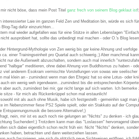
t mir nicht böse, dass mein Post Titel
ganz frech von seinem Blog geklaut ist
!
in interessierter Laie im ganzen Feld Zen und Meditation bin, würde es sich fü
Blog-Tag dafür einzurichten...
tern mal wieder aufgefallen was für eine Stütze in allen Lebenslagen "Einfach
icht ausprobiert hat, sollte das unbedingt mal machen - oder O.'s Blog lesen
 der Hintergrund-Mythologie von Zen wenig bis gar keine Ahnung und verfolge
so ca. einer Trainingseinheit pro Quartal auch schiwerig.;) Aber manchmal kan
icht nur die Außenwelt abzuschalten, sondern auch mal innerlich "runterzufa
end "halbgar" meditieren, ohne dabei Ahnung von Buddhismus zu haben - oder
z viel anderem Esokram vermischte Vorstellungen von sowas wie seelischer R
 mal klein an - zumindest wenn man den Ehrgeiz hat so eine Lotus- oder kni
s auch ein wenig weh irgendwann...zumindest bis die entsprechenden Körpertei
n aber auch, zumindest bei mir, gar nicht lange auf sich warten. Ich bemerke 
e sitze - für mich als Rückenkrüppel schon mal erstaunlich!
sowohl mit als auch ohne Musik, habe ich festgestellt - gemeinhin sagt man ja
e im Nebenzimmer fiese PS2 Spiele spielt, oder ein Stakkato auf der Computer
 Entspannungsmusik die bessere Alternative!;)
ragt, nein, mir ist es auch noch nie gelungen an "Nichts" zu denken - ich gla
leuchtung Suchenden!;) Trotzdem kann man das "Loslassen" hervorragend üben
ellen sich dabei eigentlich schon recht früh ein: Nicht "Nichts" denken, sonde
anken haben, betrachten und dann weiterziehen lassen.
on auch faszinieren, wie sich da plötzlich neue Sichtweisen eröffnen, ich fü