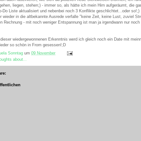
ehen, liegen, stehen;) - immer so, als hätte ich mein Hirn aufgeräumt, die g
-Do Liste aktualisiert und nebenbei noch 3 Konflikte geschlichtet...oder so!;
wieder in die altbekannte Ausrede verfalle "keine Zeit, keine Lust, zuviel Str
n Rechnung - mit noch weniger Entspannung ist man ja irgendwann nur noch 
r dieser wiedergewonnenen Erkenntnis werd ich gleich noch ein Date mit m
wieder so schön in From gesessen!;D
ela Sonntag
um
09 November
oughts about...
re:
fentlichen