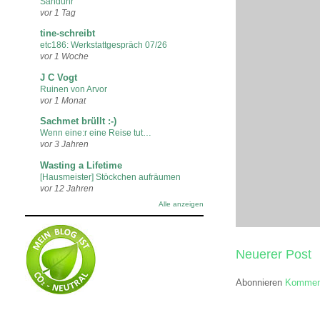
Sanduhr
vor 1 Tag
tine-schreibt
etc186: Werkstattgespräch 07/26
vor 1 Woche
J C Vogt
Ruinen von Arvor
vor 1 Monat
Sachmet brüllt :-)
Wenn eine:r eine Reise tut…
vor 3 Jahren
Wasting a Lifetime
[Hausmeister] Stöckchen aufräumen
vor 12 Jahren
Alle anzeigen
Neuerer Post
Abonnieren
Komment