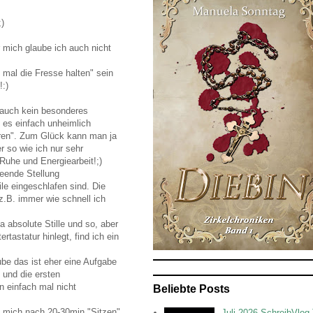
;)
r mich glaube ich auch nicht
 mal die Fresse halten" sein
!:)
 auch kein besonderes
n es einfach unheimlich
hren". Zum Glück kann man ja
 so wie ich nur sehr
uhe und Energiearbeit!;)
eende Stellung
le eingeschlafen sind. Die
z.B. immer wie schnell ich
 absolute Stille und so, aber
tastatur hinlegt, find ich ein
ube das ist eher eine Aufgabe
 und die ersten
rn einfach mal nicht
Beliebte Posts
hl mich nach 20-30min "Sitzen"
Juli 2026 SchreibVlog 