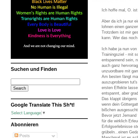
Ich hoffe mal, O. is
Aber da ich ja nur e
lohnen einen ganzen 
Trotzdem ist mir ges
kann. Wer das noch n
Ich habe ja nun von
Trainingsziel - mit 
entspannend sein, n
auch ganz hervorrag
Suchen und Finden
unzuordbare mit gan
Am besten fängt man
auszuprobieren tut'
ersten Effekte lasse
entspannt, aber grad
Das klappt übrigens 
wenn dein Göttergatt
Google Translate This Sh*t!
bißchen ausgesuchte
Select Language
▼
Bevor jetzt Jemand f
für die wirklich Er
Abonnieren
Erfolgserlebnisse st
grübeln...einen Ged
Posts
Manchmal ist es sch