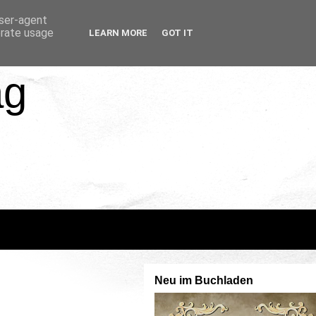
user-agent
erate usage
LEARN MORE
GOT IT
ag
Neu im Buchladen