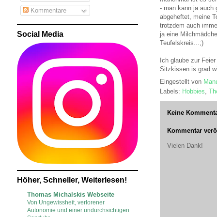
- man kann ja auch g
Kommentare
abgeheftet, meine To
trotzdem auch immer 
Social Media
ja eine Milchmädche
Teufelskreis...;)
Ich glaube zur Feie
Sitzkissen is grad 
Eingestellt von
Manu
Labels:
Hobbies
,
Th
Keine Kommenta
Kommentar veröf
Vielen Dank!
Höher, Schneller, Weiterlesen!
Thomas Michalskis Webseite
Von Ungewissheit, verlorener
Autonomie und einer undurchsichtigen