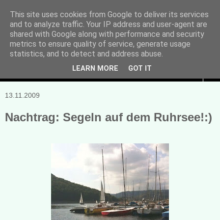
This site uses cookies from Google to deliver its services
and to analyze traffic. Your IP address and user-agent are
Manuela Sonntag
shared with Google along with performance and security
metrics to ensure quality of service, generate usage
Bücher, Blogs & mehr
statistics, and to detect and address abuse.
LEARN MORE
GOT IT
▼
13.11.2009
Nachtrag: Segeln auf dem Ruhrsee!:)