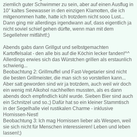
ziemlich guter Schwimmer zu sein, aber auf einen Ausflug in
10° kaltes Seewasser in den einzigen Klamotten, die ich
mitgenommen hatte, hatte ich trotzdem nicht sooo Lust...
Dann ging mir allerdings irgendwann auf, dass eigentlich ja
nicht soviel schief gehen dürfte, wenn man mit dem
Segellehrer mitfährt!;)
Abends gabs dann Grillgut und selbstgemachten
Kartoffelsalat - den alle bis auf die Köchin lecker fanden!^^
Allerdings erwies sich das Würstchen grillen als erstaunlich
schwierig...
Beobachtung 2: Grillmuffel und Fast-Vegetarier sind nicht
die besten Grillmeister, die man sich so vorstellen kann...
Aber satt geworden sind wir ja trotzdem, auch weil wir doch
ein wenig mit Alkohol nachhelfen mussten, als es dann
abends doch empfindlich kühl wurde. Sieben Bier sind auch
ein Schnitzel und so.;) Dafür hat so ein kleiner Stammtisch
in der Segelhalle viel rustikalen Charme - inklusive
Hornissen-Nest!
Beobachtung 3: Ich mag Hornissen lieber als Wespen, weil
sie sich nicht für Menschen interessieren! Leben und leben
lassen!;)