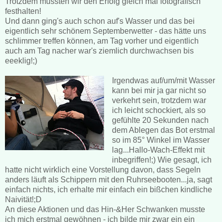
Trotzdem mussten wir den Erfolg gleich mal fotografisch
festhalten!
Und dann ging's auch schon auf's Wasser und das bei
eigentlich sehr schönem Septemberwetter - das hätte uns
schlimmer treffen können, am Tag vorher und eigentlich
auch am Tag nacher war's ziemlich durchwachsen bis
eeeklig!;)
Irgendwas auf/um/mit Wasser
kann bei mir ja gar nicht so
verkehrt sein, trotzdem war
ich leicht schockiert, als so
gefühlte 20 Sekunden nach
dem Ablegen das Bot erstmal
so im 85° Winkel im Wasser
lag...Hallo-Wach-Effekt mit
inbegriffen!;) Wie gesagt, ich
hatte nicht wirklich eine Vorstellung davon, dass Segeln
anders läuft als Schippern mit den Ruhrseebooten...ja, sagt
einfach nichts, ich erhalte mir einfach ein bißchen kindliche
Naivität!;D
An diese Aktionen und das Hin-&Her Schwanken musste
ich mich erstmal gewöhnen - ich bilde mir zwar ein ein