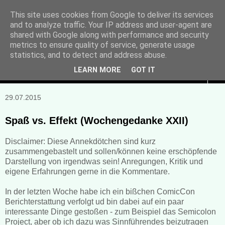
This site uses cookies from Google to deliver its services
and to analyze traffic. Your IP address and user-agent are
Manuela Sonntag
shared with Google along with performance and security
metrics to ensure quality of service, generate usage
Bücher, Blogs & mehr
statistics, and to detect and address abuse.
LEARN MORE
GOT IT
▼
29.07.2015
Spaß vs. Effekt (Wochengedanke XXII)
Disclaimer: Diese Annekdötchen sind kurz
zusammengebastelt und sollen/können keine erschöpfende
Darstellung von irgendwas sein! Anregungen, Kritik und
eigene Erfahrungen gerne in die Kommentare.
In der letzten Woche habe ich ein bißchen ComicCon
Berichterstattung verfolgt ud bin dabei auf ein paar
interessante Dinge gestoßen - zum Beispiel das Semicolon
Project, aber ob ich dazu was Sinnführendes beizutragen