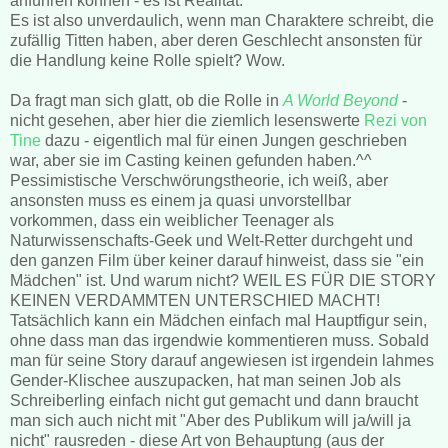
anführen können - es ist Realität.
Es ist also unverdaulich, wenn man Charaktere schreibt, die
zufällig Titten haben, aber deren Geschlecht ansonsten für
die Handlung keine Rolle spielt? Wow.
Da fragt man sich glatt, ob die Rolle in
A World Beyond
-
nicht gesehen, aber hier die ziemlich lesenswerte
Rezi von
Tine
dazu - eigentlich mal für einen Jungen geschrieben
war, aber sie im Casting keinen gefunden haben.^^
Pessimistische Verschwörungstheorie, ich weiß, aber
ansonsten muss es einem ja quasi unvorstellbar
vorkommen, dass ein weiblicher Teenager als
Naturwissenschafts-Geek und Welt-Retter durchgeht und
den ganzen Film über keiner darauf hinweist, dass sie "ein
Mädchen" ist. Und warum nicht? WEIL ES FÜR DIE STORY
KEINEN VERDAMMTEN UNTERSCHIED MACHT!
Tatsächlich kann ein Mädchen einfach mal Hauptfigur sein,
ohne dass man das irgendwie kommentieren muss. Sobald
man für seine Story darauf angewiesen ist irgendein lahmes
Gender-Klischee auszupacken, hat man seinen Job als
Schreiberling einfach nicht gut gemacht und dann braucht
man sich auch nicht mit "Aber des Publikum will ja/will ja
nicht" rausreden - diese Art von Behauptung (aus der