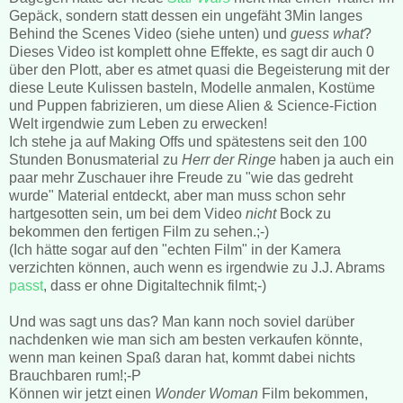
Gepäck, sondern statt dessen ein ungefäht 3Min langes
Behind the Scenes Video (siehe unten) und
guess what
?
Dieses Video ist komplett ohne Effekte, es sagt dir auch 0
über den Plott, aber es atmet quasi die Begeisterung mit der
diese Leute Kulissen basteln, Modelle anmalen, Kostüme
und Puppen fabrizieren, um diese Alien & Science-Fiction
Welt irgendwie zum Leben zu erwecken!
Ich stehe ja auf Making Offs und spätestens seit den 100
Stunden Bonusmaterial zu
Herr der Ringe
haben ja auch ein
paar mehr Zuschauer ihre Freude zu "wie das gedreht
wurde" Material entdeckt, aber man muss schon sehr
hartgesotten sein, um bei dem Video
nicht
Bock zu
bekommen den fertigen Film zu sehen.;-)
(Ich hätte sogar auf den "echten Film" in der Kamera
verzichten können, auch wenn es irgendwie zu J.J. Abrams
passt
, dass er ohne Digitaltechnik filmt;-)
Und was sagt uns das? Man kann noch soviel darüber
nachdenken wie man sich am besten verkaufen könnte,
wenn man keinen Spaß daran hat, kommt dabei nichts
Brauchbaren rum!;-P
Können wir jetzt einen
Wonder Woman
Film bekommen,