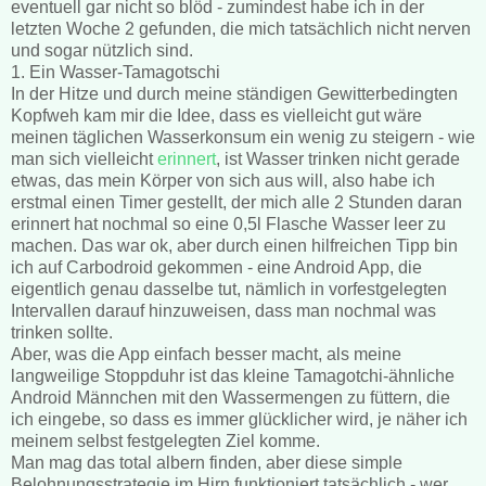
eventuell gar nicht so blöd - zumindest habe ich in der
letzten Woche 2 gefunden, die mich tatsächlich nicht nerven
und sogar nützlich sind.
1. Ein Wasser-Tamagotschi
In der Hitze und durch meine ständigen Gewitterbedingten
Kopfweh kam mir die Idee, dass es vielleicht gut wäre
meinen täglichen Wasserkonsum ein wenig zu steigern - wie
man sich vielleicht
erinnert
, ist Wasser trinken nicht gerade
etwas, das mein Körper von sich aus will, also habe ich
erstmal einen Timer gestellt, der mich alle 2 Stunden daran
erinnert hat nochmal so eine 0,5l Flasche Wasser leer zu
machen. Das war ok, aber durch einen hilfreichen Tipp bin
ich auf Carbodroid gekommen - eine Android App, die
eigentlich genau dasselbe tut, nämlich in vorfestgelegten
Intervallen darauf hinzuweisen, dass man nochmal was
trinken sollte.
Aber, was die App einfach besser macht, als meine
langweilige Stoppduhr ist das kleine Tamagotchi-ähnliche
Android Männchen mit den Wassermengen zu füttern, die
ich eingebe, so dass es immer glücklicher wird, je näher ich
meinem selbst festgelegten Ziel komme.
Man mag das total albern finden, aber diese simple
Belohnungsstrategie im Hirn funktioniert tatsächlich - wer