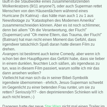
läuft in die Staubwolke eines zusammenstürzenden
Wolkenkratzers (9/11 anyone?), oder auch Superman rettet
Menschen von den Häuserdächern während eines
Hurricane (hi Katrina) - das hätte man auch 1 zu 1 aus
Newsfootage zu "Katastophen des Modernen Amerika"
zusammenschneiden können. Aber es ist noch schlimmer,
denn bei allem "Oh die Verantwortung, der Fluch!"
(Superman) und "Oh meine Eltern, das Trauma, der Fluch!"
(Batman) hat man nicht einen Moment das Gefühl, dass
irgendwer tatsächlich Spaß daran hatte diesen Film zu
drehen.
Avangers
ist bestimmt auch keine Comedy, aber wenn ich
schon bei den Hauptfiguren das Gefühl habe, dass sie lieber
in einem dunklen, feuchten Loch säßen, als irgendwas zu
tun, was in diesem Film passiert, warum sollte ich mir das
dann ansehen wollen?
Vielleicht hat man sich da in seiner Bibel-Symbolik
irgendwie übernommen - ehrlich, Jesus-Superman schwebt
im Gegenlicht zu einer betenden Frau runter, um sie zu
retten?
Seriously
?!? - den deprimierenden Schinken will ich
auch nicht lesen.;-)
Dagegen hatte der neue
Star Wars
nicht mal einen Trailer im