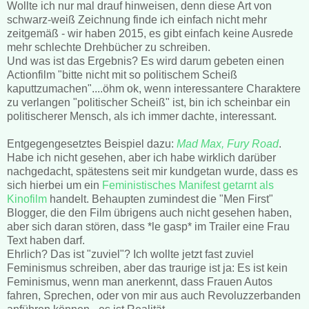
Wollte ich nur mal drauf hinweisen, denn diese Art von
schwarz-weiß Zeichnung finde ich einfach nicht mehr
zeitgemäß - wir haben 2015, es gibt einfach keine Ausrede
mehr schlechte Drehbücher zu schreiben.
Und was ist das Ergebnis? Es wird darum gebeten einen
Actionfilm "bitte nicht mit so politischem Scheiß
kaputtzumachen"....öhm ok, wenn interessantere Charaktere
zu verlangen "politischer Scheiß" ist, bin ich scheinbar ein
politischerer Mensch, als ich immer dachte, interessant.
Entgegengesetztes Beispiel dazu:
Mad Max, Fury Road
.
Habe ich nicht gesehen, aber ich habe wirklich darüber
nachgedacht, spätestens seit mir kundgetan wurde, dass es
sich hierbei um ein
Feministisches Manifest getarnt als
Kinofilm
handelt. Behaupten zumindest die "Men First"
Blogger, die den Film übrigens auch nicht gesehen haben,
aber sich daran stören, dass *le gasp* im Trailer eine Frau
Text haben darf.
Ehrlich? Das ist "zuviel"? Ich wollte jetzt fast zuviel
Feminismus schreiben, aber das traurige ist ja: Es ist kein
Feminismus, wenn man anerkennt, dass Frauen Autos
fahren, Sprechen, oder von mir aus auch Revoluzzerbanden