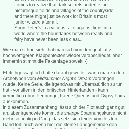
comes to realize that dark secrets underlie the
picturesque fields and villages of the countryside
and there might just be work for Britain’s most
junior wizard after all.
Soon Peter’s in a vicious race against time, in a
world where the boundaries between reality and
fairy have never been less clear....
Wie man schon sieht, hat man sich von den qualitativ
hochwertigeren Klappentexten wieder verabschiedet, aber
immerhin stimmt die Faktenlage soweit.;-)
Ehrlichgessagt, ich hatte darauf gewettet, wann man zu den
Archetypen vom
Midsummer Night's Dream
vordringen
würde. Keine Serie, die irgendwas mit Übernatürlich zu tun
hat - vor allem in den britischen Hinterlanden - kann
vermutlich ohne Feenringe, Faerie Queens und Gypsy Fairs
auskommen.
In diesem Zusammenhang lässt sich der Plot auch ganz gut
an, aber irgendwie kommt die
snappy
Spannungskurve nicht
mehr so richtig in Gang, das setzt sich leider vom letzten
Band fort, auch wenn hier die kleine Landgemeinde den