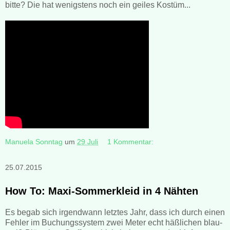
bitte? Die hat wenigstens noch ein geiles Kostüm...
Manuela Sonntag
um
29 Juli
1 Kommentar:
25.07.2015
How To: Maxi-Sommerkleid in 4 Nähten
Es begab sich irgendwann letztes Jahr, dass ich durch einen
Fehler im Buchungssystem zwei Meter echt häßlichen blau-