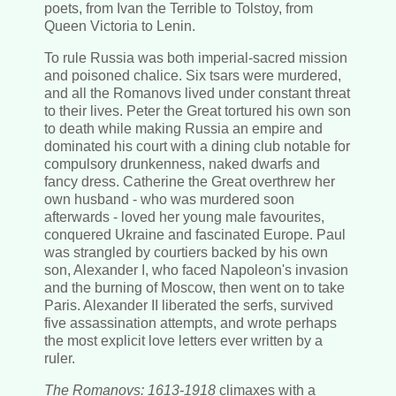
poets, from Ivan the Terrible to Tolstoy, from
Queen Victoria to Lenin.
To rule Russia was both imperial-sacred mission
and poisoned chalice. Six tsars were murdered,
and all the Romanovs lived under constant threat
to their lives. Peter the Great tortured his own son
to death while making Russia an empire and
dominated his court with a dining club notable for
compulsory drunkenness, naked dwarfs and
fancy dress. Catherine the Great overthrew her
own husband - who was murdered soon
afterwards - loved her young male favourites,
conquered Ukraine and fascinated Europe. Paul
was strangled by courtiers backed by his own
son, Alexander I, who faced Napoleon's invasion
and the burning of Moscow, then went on to take
Paris. Alexander II liberated the serfs, survived
five assassination attempts, and wrote perhaps
the most explicit love letters ever written by a
ruler.
The Romanovs: 1613-1918
climaxes with a