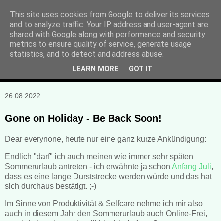
This site uses cookies from Google to deliver its services
and to analyze traffic. Your IP address and user-agent are
Manuela Sonntag
shared with Google along with performance and security
metrics to ensure quality of service, generate usage
Bücher, Blogs & mehr
statistics, and to detect and address abuse.
LEARN MORE
GOT IT
▼
26.08.2022
Gone on Holiday - Be Back Soon!
Dear everynone, heute nur eine ganz kurze Ankündigung:
Endlich "darf" ich auch meinen wie immer sehr späten
Sommerurlaub antreten - ich erwähnte ja schon
Anfang Juli
,
dass es eine lange Durststrecke werden würde und das hat
sich durchaus bestätigt. ;-)
Im Sinne von Produktivität & Selfcare nehme ich mir also
auch in diesem Jahr den Sommerurlaub auch Online-Frei,