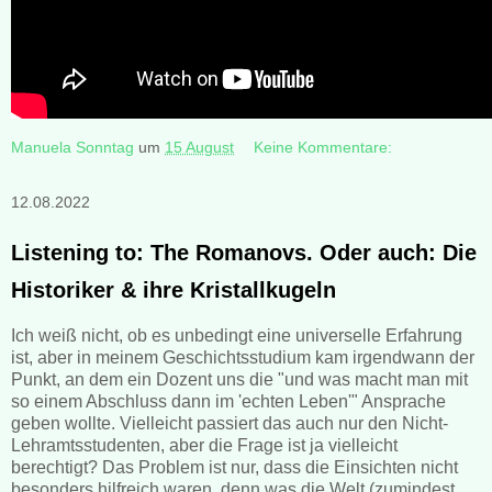
Manuela Sonntag
um
15 August
Keine Kommentare:
12.08.2022
Listening to: The Romanovs. Oder auch: Die
Historiker & ihre Kristallkugeln
Ich weiß nicht, ob es unbedingt eine universelle Erfahrung
ist, aber in meinem Geschichtsstudium kam irgendwann der
Punkt, an dem ein Dozent uns die "und was macht man mit
so einem Abschluss dann im 'echten Leben'" Ansprache
geben wollte. Vielleicht passiert das auch nur den Nicht-
Lehramtsstudenten, aber die Frage ist ja vielleicht
berechtigt? Das Problem ist nur, dass die Einsichten nicht
besonders hilfreich waren, denn was die Welt (zumindest