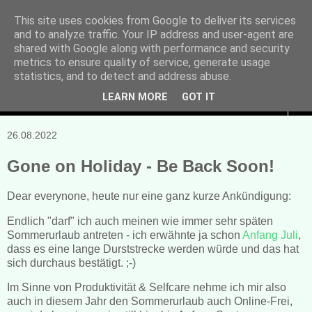
This site uses cookies from Google to deliver its services
and to analyze traffic. Your IP address and user-agent are
Manuela Sonntag
shared with Google along with performance and security
metrics to ensure quality of service, generate usage
Bücher, Blogs & mehr
statistics, and to detect and address abuse.
LEARN MORE
GOT IT
▼
26.08.2022
Gone on Holiday - Be Back Soon!
Dear everynone, heute nur eine ganz kurze Ankündigung:
Endlich "darf" ich auch meinen wie immer sehr späten
Sommerurlaub antreten - ich erwähnte ja schon
Anfang Juli
,
dass es eine lange Durststrecke werden würde und das hat
sich durchaus bestätigt. ;-)
Im Sinne von Produktivität & Selfcare nehme ich mir also
auch in diesem Jahr den Sommerurlaub auch Online-Frei,