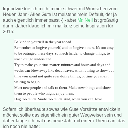
Irgendwie tue ich mich immer schwer mit Wünschen zum
Neuen Jahr - Alles Gute ist meistens mein Default, der ja
auch eigentlich immer passt;-) - aber
Mr. Neil
ist großartig
darin, daher klaue ich mir mal kurz seine Inspiration für
2015:
Be kind to yourself in the year ahead.
Remember to forgive yourself, and to forgive others. It's too easy
to be outraged these days, so much harder to change things, to
reach out, to understand.
Try to make your time matter: minutes and hours and days and
weeks can blow away like dead leaves, with nothing to show but
time you spent not quite ever doing things, or time you spent
waiting to begin.
Meet new people and talk to them. Make new things and show
them to people who might enjoy them.
Hug too much. Smile too much. And, when you can, love.
Sofern ich überhaupt sowas wie Gute Vorsätze entwickeln
möchte, sollte das eigentlich ein guter Wegweiser sein und
daher fange ich mal das neue Jahr mit einem Thema an, das
ich noch nie hatte: