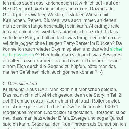
Ich muss sagen das Kartendesign ist wirklich gut - auf der
Next-Gen noch viel mehr, aber auch in der Downgrade
Grafik gibt es Wälder, Wüsten, Eisfelder, Wiesen mit
Kaninchen, Rehen, Blumen, was auch immer, an denen
man ziemlich lange beschäftigt sein kann. Allerdings reite
ich auch nicht viel, weil das automatisch dazu führt, dass
sich deine Party in Luft auflöst - was bringt denn durch die
Wildnis joggen ohne lustigen Party-Banter im Rücken? Da
könnte ich auch wieder Skyrim spielen und das wird
sicher
nicht passieren
.^^ Hier hätte man sich auch was Besseres
einfallen lassen können - so nett es ist mit meiner Elfe auf
einem Elch durch die Gegend zu hüpfen, hätte man das
meinen Gefährten nicht auch gönnen können? ;-)
2. Diversification
Kritikpunkt 2 aus DA2: Man kann nur Menschen spielen.
Das hat mich nicht wirklich gestört, denn die Story in Teil 2
gehört einfach dazu - aber ich bin halt auch Rollenspieler,
mir ist eine gute Geschichte im Zweifel lieber als 1000&1
Möglichkeit meinen Charackter zu gestalten. Trotzdem ist es
nett, dass man jetzt wieder Elfen, Zwerge und sogar Qunari
spielen kann. Grade auf den Run-Through als Qunari bin ich