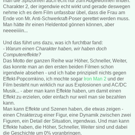
man die Spitzohren auch echt nur zum Abgewöhnen finden.
Charakter 2, der irgendwie echt wirkt und gerade deswegen
nehme ich es dem Film unfassbar übel, dass die Frau am
Ende von Mr. Anti-Schwerkraft-Poser gerettet werden muss.
Man hätte ihr einen Heldentod gönnen können, aber
neeeeiiiin...
Und das führt uns dazu, was ich furchtbar fand:
- Warum einen Charakter haben, wir haben doch
Computereffekte?
Das Motto der ganzen Reihe war Höher, Schneller, Weiter,
das konnte man an den ersten beiden Filmen schon
irgendwie absehen - und ich habe prinzipiell nichts gegen
Effekt-Popcornkino, ich mochte sogar
Iron Man 2
und der
Film besteht nun wirklich nur aus Explosionen und AC/DC
Musik... - aber man kann Effekte haben, um damit einen
Effekt zu erzielen, oder einfach nur weil man sie bezahlen
kann.
Man kann Effekte und Szenen haben, die etwas zeigen -
einen Chrakterzug einer Figur, eine Dynamik zwischen zwei
Figuren, ein Detail der Situation, irgendwas. Und man kann
Effekte haben, die Höher, Schneller, Weiter sind und dabei
die Geschichte um 0% voranbringen.