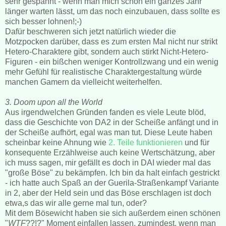
sehr gespannt - wenn man mich schon ein ganzes Jahr
länger warten lässt, um das noch einzubauen, dass sollte es
sich besser lohnen!;-)
Dafür beschweren sich jetzt natürlich wieder die
Motzpocken darüber, dass es zum ersten Mal nicht nur strikt
Hetero-Charaktere gibt, sondern auch stirkt Nicht-Hetero-
Figuren - ein bißchen weniger Kontrollzwang und ein wenig
mehr Gefühl für realistische Charaktergestaltung würde
manchen Gamern da vielleicht weiterhelfen.
3. Doom upon all the World
Aus irgendwelchen Gründen fanden es viele Leute blöd,
dass die Geschichte von DA2 in der Scheiße anfängt und in
der Scheiße aufhört, egal was man tut. Diese Leute haben
scheinbar keine Ahnung wie
2. Teile funktionieren
und für
konsequente Erzählweise auch keine Wertschätzung, aber
ich muss sagen, mir gefällt es doch in DAI wieder mal das
"große Böse" zu bekämpfen. Ich bin da halt einfach gestrickt
- ich hatte auch Spaß an der Guerila-Straßenkampf Variante
in 2, aber der Held sein und das Böse erschlagen ist doch
etwa,s das wir alle gerne mal tun, oder?
Mit dem Bösewicht haben sie sich außerdem einen schönen
"
WTF
??!?" Moment einfallen lassen, zumindest, wenn man