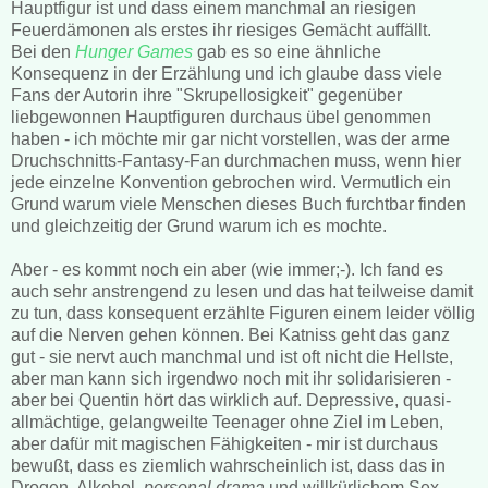
Hauptfigur ist und dass einem manchmal an riesigen
Feuerdämonen als erstes ihr riesiges Gemächt auffällt.
Bei den
Hunger Games
gab es so eine ähnliche
Konsequenz in der Erzählung und ich glaube dass viele
Fans der Autorin ihre "Skrupellosigkeit" gegenüber
liebgewonnen Hauptfiguren durchaus übel genommen
haben - ich möchte mir gar nicht vorstellen, was der arme
Druchschnitts-Fantasy-Fan durchmachen muss, wenn hier
jede einzelne Konvention gebrochen wird. Vermutlich ein
Grund warum viele Menschen dieses Buch furchtbar finden
und gleichzeitig der Grund warum ich es mochte.
Aber - es kommt noch ein aber (wie immer;-). Ich fand es
auch sehr anstrengend zu lesen und das hat teilweise damit
zu tun, dass konsequent erzählte Figuren einem leider völlig
auf die Nerven gehen können. Bei Katniss geht das ganz
gut - sie nervt auch manchmal und ist oft nicht die Hellste,
aber man kann sich irgendwo noch mit ihr solidarisieren -
aber bei Quentin hört das wirklich auf. Depressive, quasi-
allmächtige, gelangweilte Teenager ohne Ziel im Leben,
aber dafür mit magischen Fähigkeiten - mir ist durchaus
bewußt, dass es ziemlich wahrscheinlich ist, dass das in
Drogen, Alkohol,
personal drama
und willkürlichem Sex