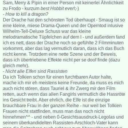
Sam, Merry & Pipin in einer Person mit keinerlei Ähnlichkeit
zu Frodo - kurzum
best Hobbit ever
!;-)
- How to kill a dragon?
Der Drache hat den schönsten Tod überhaupt - Smaug ist so
eine kleine, miese Drama-Queen und der Operntod inlusive
Wilhelm-Tell-Deluxe Schuss war das kleine
melodramatische Tüpfelchen auf dem I - und außerdem fand
ich es nett, dass der Drache noch so gefühlte 2 Filmminuten
vorkommt, aber das lag vermutlich daran, dass ich das Buch
nicht kenne. Trotzdem eine nette Szene und der Beweis,
dass ich übertriebene Effekte nicht per se doof finde (dazu
gleich mehr).
-
Nicht alle Elfen sind Rassisten
Da ich Tolkien schon für einen furchtbaren Autor halte,
mache ich mir eh meistens keine Freunde, da muss es mich
auch nicht stören, dass Tauriel & ihr Zwerg mir den Film
retten, auch wenn das allen Fangirls vermutlich die Hassröte
ins Gesicht treibt. Aber ehrlich, die Elfe ist die einzige
brauchbare Frau in der ganzen Reihe - nur weil bei Tolkien
Frauen nicht stattfinden, muss man das noch nicht
hinnehmen^^ - und neben 0-Gesichtsausdruck-Legolas und
seinem überkandidelten Rassisten-Arschloch-Vater kann