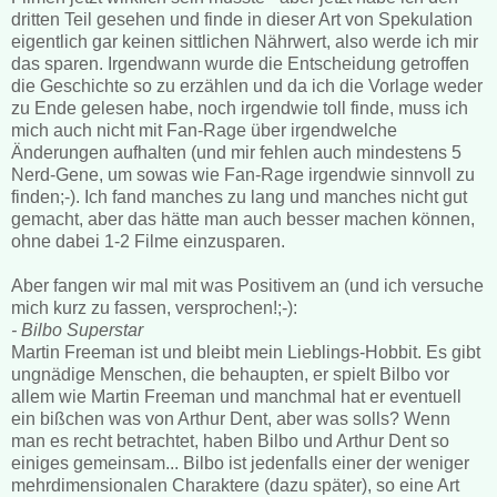
dritten Teil gesehen und finde in dieser Art von Spekulation
eigentlich gar keinen sittlichen Nährwert, also werde ich mir
das sparen. Irgendwann wurde die Entscheidung getroffen
die Geschichte so zu erzählen und da ich die Vorlage weder
zu Ende gelesen habe, noch irgendwie toll finde, muss ich
mich auch nicht mit Fan-Rage über irgendwelche
Änderungen aufhalten (und mir fehlen auch mindestens 5
Nerd-Gene, um sowas wie Fan-Rage irgendwie sinnvoll zu
finden;-). Ich fand manches zu lang und manches nicht gut
gemacht, aber das hätte man auch besser machen können,
ohne dabei 1-2 Filme einzusparen.
Aber fangen wir mal mit was Positivem an (und ich versuche
mich kurz zu fassen, versprochen!;-):
- Bilbo Superstar
Martin Freeman ist und bleibt mein Lieblings-Hobbit. Es gibt
ungnädige Menschen, die behaupten, er spielt Bilbo vor
allem wie Martin Freeman und manchmal hat er eventuell
ein bißchen was von Arthur Dent, aber was solls? Wenn
man es recht betrachtet, haben Bilbo und Arthur Dent so
einiges gemeinsam... Bilbo ist jedenfalls einer der weniger
mehrdimensionalen Charaktere (dazu später), so eine Art