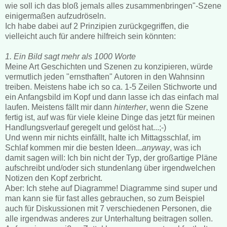
wie soll ich das bloß jemals alles zusammenbringen"-Szene
einigermaßen aufzudröseln.
Ich habe dabei auf 2 Prinzipien zurückgegriffen, die
vielleicht auch für andere hilfreich sein könnten:
1. Ein Bild sagt mehr als 1000 Worte
Meine Art Geschichten und Szenen zu konzipieren, würde
vermutlich jeden "ernsthaften" Autoren in den Wahnsinn
treiben. Meistens habe ich so ca. 1-5 Zeilen Stichworte und
ein Anfangsbild im Kopf und dann lasse ich das einfach mal
laufen. Meistens fällt mir dann
hinterher
, wenn die Szene
fertig ist, auf was für viele kleine Dinge das jetzt für meinen
Handlungsverlauf geregelt und gelöst hat...;-)
Und wenn mir nichts einfällt, halte ich Mittagsschlaf, im
Schlaf kommen mir die besten Ideen...
anyway
, was ich
damit sagen will: Ich bin nicht der Typ, der großartige Pläne
aufschreibt und/oder sich stundenlang über irgendwelchen
Notizen den Kopf zerbricht.
Aber: Ich stehe auf Diagramme! Diagramme sind super und
man kann sie für fast alles gebrauchen, so zum Beispiel
auch für Diskussionen mit 7 verschiedenen Personen, die
alle irgendwas anderes zur Unterhaltung beitragen sollen.