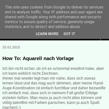
This site uses cookies from Google to deliver its services
and to analyze traffic. Your IP address and user-agent are
Manuela Sonntag
shared with Google along with performance and security
metrics to ensure quality of service, generate usage
Bücher, Blogs & mehr
statistics, and to detect and address abuse.
LEARN MORE
GOT IT
▼
25.01.2015
How To: Aquarell nach Vorlage
Ich bin nicht sicher, ob ich es schonmal erwähnt habe, aber
ich kann wirklich nicht Zeichnen.
Immer mal wieder legt man mir nahe, dass sich sowas
lernen lässt und das mag auch stimmen, aber meine Hand-
Auge-Koordination ist einfach furchtbar und daher bezweifle
ich einfach mal, dass sich in meinem Fall große Erfolge
erzielen ließen. Man muss ja auch nicht alles können und
völlig talentfrei mit Farben panschen, kann ja auch Spaß
machen!;-)