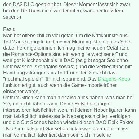
den DA2 DLC gespielt hat. Dieser Moment lässt sich zwar
bei den Re-Runs nicht wiederholen, war aber trotzdem
super!;-)
Fazit:
Man hat offensichtlich viel getan, um die Kritikpunkte aus
Teil 2 auszubügeln und meiner Meinung ist ein gutes Spiel
dabei herumgekommen. Ich mag meine neuen Gefährten,
die Romance-Options sind ein wenig "erwachsener" und
weniger Klischeehaft als in DAO (es gibt sogar Sex ohne
Unterwäsche, skandalös sowas;-) und die Verflechtung mit
Handlungssträngen aus Teil 1 und Teil 2 macht das
"nochmal spielen" für mich spannend. Das
Dragons-Keep
funktioniert gut, auch wenn die Game-Importe früher
einfacher waren.
Unterm Strich kann man hier also alles haben, was man bei
Skyrim nicht haben kann: Deine Entscheidungen
interessieren tatsächlich wen, mit deinen Nebenfiguren kann
man tatsächlich interessante Nebengeschichten verfolgen
und die Cut-Scenes haben wieder diesen DAO-Epik-Faktor
- Kloß im Hals und Gänsehaut inklusive, aber dafür muss
man vermutlich talentiert darin sein sich in solche