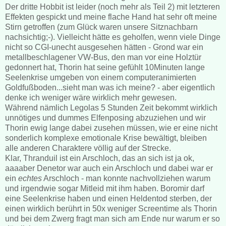
Der dritte Hobbit ist leider (noch mehr als Teil 2) mit letzteren
Effekten gespickt und meine flache Hand hat sehr oft meine
Stirn getroffen (zum Glück waren unsere Sitznachbarn
nachsichtig;-). Vielleicht hätte es geholfen, wenn viele Dinge
nicht so CGI-unecht ausgesehen hätten - Grond war ein
metallbeschlagener VW-Bus, den man vor eine Holztür
gedonnert hat, Thorin hat seine gefühlt 10Minuten lange
Seelenkrise umgeben von einem computeranimierten
Goldfußboden...sieht man was ich meine? - aber eigentlich
denke ich weniger wäre wirklich mehr gewesen.
Während nämlich Legolas 5 Stunden Zeit bekommt wirklich
unnötiges und dummes Elfenposing abzuziehen und wir
Thorin ewig lange dabei zusehen müssen, wie er eine nicht
sonderlich komplexe emotionale Krise bewältigt, bleiben
alle anderen Charaktere völlig auf der Strecke.
Klar, Thranduil ist ein Arschloch, das an sich ist ja ok,
aaaaber Denetor war auch ein Arschloch und dabei war er
ein
echtes
Arschloch - man konnte nachvollziehen warum
und irgendwie sogar Mitleid mit ihm haben. Boromir darf
eine Seelenkrise haben und einen Heldentod sterben, der
einen wirklich berührt in 50x weniger Screentime als Thorin
und bei dem Zwerg fragt man sich am Ende nur warum er so