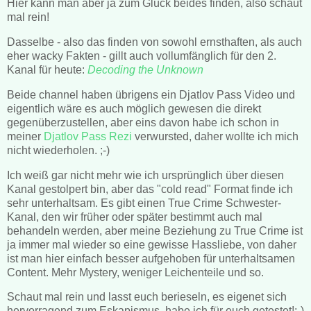
Hier kann man aber ja zum Glück beides finden, also schaut
mal rein!
Dasselbe - also das finden von sowohl ernsthaften, als auch
eher wacky Fakten - gillt auch vollumfänglich für den 2.
Kanal für heute:
Decoding the Unknown
Beide channel haben übrigens ein Djatlov Pass Video und
eigentlich wäre es auch möglich gewesen die direkt
gegenüberzustellen, aber eins davon habe ich schon in
meiner
Djatlov Pass Rezi
verwursted, daher wollte ich mich
nicht wiederholen. ;-)
Ich weiß gar nicht mehr wie ich ursprünglich über diesen
Kanal gestolpert bin, aber das "cold read" Format finde ich
sehr unterhaltsam. Es gibt einen True Crime Schwester-
Kanal, den wir früher oder später bestimmt auch mal
behandeln werden, aber meine Beziehung zu True Crime ist
ja immer mal wieder so eine gewisse Hassliebe, von daher
ist man hier einfach besser aufgehoben für unterhaltsamen
Content. Mehr Mystery, weniger Leichenteile und so.
Schaut mal rein und lasst euch berieseln, es eigenet sich
hervorragend zum Eskapismus, habe ich für euch getestet!;-)