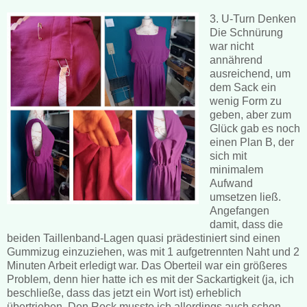
3. U-Turn Denken
Die Schnürung
war nicht
annährend
ausreichend, um
dem Sack ein
wenig Form zu
geben, aber zum
Glück gab es noch
einen Plan B, der
sich mit
minimalem
Aufwand
umsetzen ließ.
Angefangen
damit, dass die
beiden Taillenband-Lagen quasi prädestiniert sind einen
Gummizug einzuziehen, was mit 1 aufgetrennten Naht und 2
Minuten Arbeit erledigt war. Das Oberteil war ein größeres
Problem, denn hier hatte ich es mit der Sackartigkeit (ja, ich
beschließe, dass das jetzt ein Wort ist) erheblich
übertrieben. Den Rock musste ich allerdings auch schon