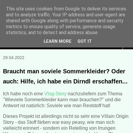
This site uses cookies from Google to deliver its services
and to analyze traffic. Your IP address and user-agent are
Manuela Sonntag
shared with Google along with performance and security
metrics to ensure quality of service, generate usage
Bücher, Blogs & mehr
statistics, and to detect and address abuse.
LEARN MORE
GOT IT
▼
29.04.2022
Braucht man soviele Sommerkleider? Oder
auch: Hilfe, ich habe ein Dirndl erschaffen...
Ich habe noch eine
Vlog-Story
nachzuliefern zum Thema
"Wieviele Sommerkleider kann man brauchen?" und die
Antwort ist natürlich: Soviele wie man Reststoff hat!
Dieses Projekt ist allerdings nicht so sehr eine Villain Origin
Story - das Stoff färben war easy peasy, wie man sich
vielleicht erinnert - sondern ein Retelling von Irrungen