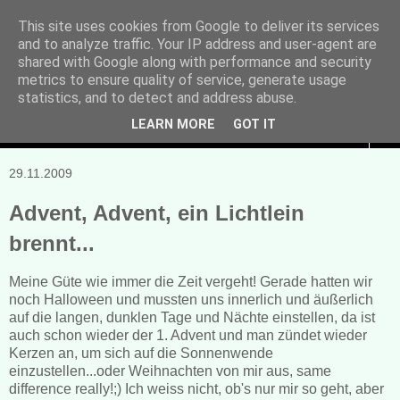
This site uses cookies from Google to deliver its services
and to analyze traffic. Your IP address and user-agent are
Manuela Sonntag
shared with Google along with performance and security
metrics to ensure quality of service, generate usage
Bücher, Blogs & mehr
statistics, and to detect and address abuse.
LEARN MORE
GOT IT
▼
29.11.2009
Advent, Advent, ein Lichtlein
brennt...
Meine Güte wie immer die Zeit vergeht! Gerade hatten wir
noch Halloween und mussten uns innerlich und äußerlich
auf die langen, dunklen Tage und Nächte einstellen, da ist
auch schon wieder der 1. Advent und man zündet wieder
Kerzen an, um sich auf die Sonnenwende
einzustellen...oder Weihnachten von mir aus, same
difference really!;) Ich weiss nicht, ob's nur mir so geht, aber