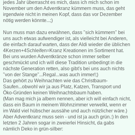
jedes Jahr überrascht es mich, dass ich mich schon im
November um den Adventkranz kümmern muss, das geht
irgendwie nicht in meinen Kopf, dass das vor Dezember
nötig werden könnte...;)
Nun muss man dazu erwähnen, dass "sich kümmern" bei
uns auch etwas aufwendiger ist, als vielleicht bei Anderen,
die einfach darauf warten, dass der Aldi wieder die üblichen
4Kerzen+4Schleifen=Kranz Kreationen im Sortiment hat.
Bei uns wurden Adventkränze schon immer selber
geschmückt und ich will diese Tradition unbedingt in die
nächste Generation retten, also gibt's bei uns auch nichts
"von der Stange"...Regal...was auch immer!;)
Das gehört zu Weihnachten wie das Christbaum-
Saufen...obwohl wir ja aus Platz, Katzen, Transport und
Öko-Gründen keinen Weihnachtsbaum haben.
(Man mag mich ja albern nennen, aber ich will einfach nicht,
dass ein Baum in meinem Wohnzimmer verwelkt, wenn er
im Wald viel hübscher aussähe und auch nützlicher wäre.)
Aber Adventkranz muss sein - und ist ja auch grün.:) In den
letzten 2 Jahren sogar in zweierlei Hinsicht, da gabs
nämlich Deko in grün-silber: