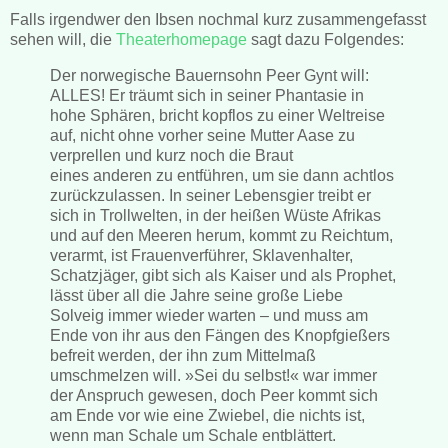
Falls irgendwer den Ibsen nochmal kurz zusammengefasst
sehen will, die
Theaterhomepage
sagt dazu Folgendes:
Der norwegische Bauernsohn Peer Gynt will:
ALLES! Er träumt sich in seiner Phantasie in
hohe Sphären, bricht kopflos zu einer Weltreise
auf, nicht ohne vorher seine Mutter Aase zu
verprellen und kurz noch die Braut
eines anderen zu entführen, um sie dann achtlos
zurückzulassen. In seiner Lebensgier treibt er
sich in Trollwelten, in der heißen Wüste Afrikas
und auf den Meeren herum, kommt zu Reichtum,
verarmt, ist Frauenverführer, Sklavenhalter,
Schatzjäger, gibt sich als Kaiser und als Prophet,
lässt über all die Jahre seine große Liebe
Solveig immer wieder warten – und muss am
Ende von ihr aus den Fängen des Knopfgießers
befreit werden, der ihn zum Mittelmaß
umschmelzen will. »Sei du selbst!« war immer
der Anspruch gewesen, doch Peer kommt sich
am Ende vor wie eine Zwiebel, die nichts ist,
wenn man Schale um Schale entblättert.