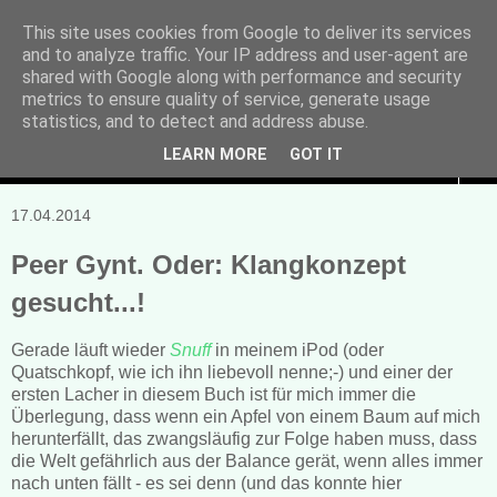
This site uses cookies from Google to deliver its services
and to analyze traffic. Your IP address and user-agent are
Manuela Sonntag
shared with Google along with performance and security
metrics to ensure quality of service, generate usage
Bücher, Blogs & mehr
statistics, and to detect and address abuse.
LEARN MORE
GOT IT
▼
17.04.2014
Peer Gynt. Oder: Klangkonzept
gesucht...!
Gerade läuft wieder
Snuff
in meinem iPod (oder
Quatschkopf, wie ich ihn liebevoll nenne;-) und einer der
ersten Lacher in diesem Buch ist für mich immer die
Überlegung, dass wenn ein Apfel von einem Baum auf mich
herunterfällt, das zwangsläufig zur Folge haben muss, dass
die Welt gefährlich aus der Balance gerät, wenn alles immer
nach unten fällt - es sei denn (und das konnte hier