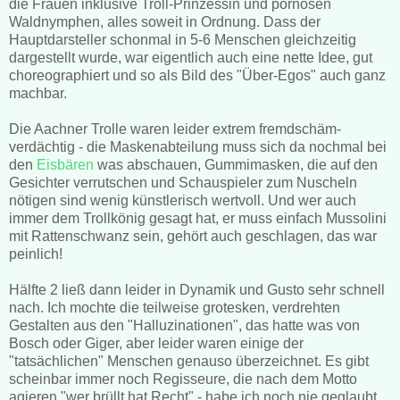
die Frauen inklusive Troll-Prinzessin und pornösen
Waldnymphen, alles soweit in Ordnung. Dass der
Hauptdarsteller schonmal in 5-6 Menschen gleichzeitig
dargestellt wurde, war eigentlich auch eine nette Idee, gut
choreographiert und so als Bild des "Über-Egos" auch ganz
machbar.
Die Aachner Trolle waren leider extrem fremdschäm-
verdächtig - die Maskenabteilung muss sich da nochmal bei
den
Eisbären
was abschauen, Gummimasken, die auf den
Gesichter verrutschen und Schauspieler zum Nuscheln
nötigen sind wenig künstlerisch wertvoll. Und wer auch
immer dem Trollkönig gesagt hat, er muss einfach Mussolini
mit Rattenschwanz sein, gehört auch geschlagen, das war
peinlich!
Hälfte 2 ließ dann leider in Dynamik und Gusto sehr schnell
nach. Ich mochte die teilweise grotesken, verdrehten
Gestalten aus den "Halluzinationen", das hatte was von
Bosch oder Giger, aber leider waren einige der
"tatsächlichen" Menschen genauso überzeichnet. Es gibt
scheinbar immer noch Regisseure, die nach dem Motto
agieren "wer brüllt hat Recht" - habe ich noch nie geglaubt