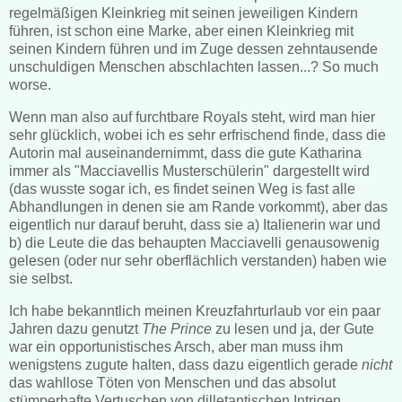
regelmäßigen Kleinkrieg mit seinen jeweiligen Kindern
führen, ist schon eine Marke, aber einen Kleinkrieg mit
seinen Kindern führen und im Zuge dessen zehntausende
unschuldigen Menschen abschlachten lassen...? So much
worse.
Wenn man also auf furchtbare Royals steht, wird man hier
sehr glücklich, wobei ich es sehr erfrischend finde, dass die
Autorin mal auseinandernimmt, dass die gute Katharina
immer als "Macciavellis Musterschülerin" dargestellt wird
(das wusste sogar ich, es findet seinen Weg is fast alle
Abhandlungen in denen sie am Rande vorkommt), aber das
eigentlich nur darauf beruht, dass sie a) Italienerin war und
b) die Leute die das behaupten Macciavelli genausowenig
gelesen (oder nur sehr oberflächlich verstanden) haben wie
sie selbst.
Ich habe bekanntlich meinen Kreuzfahrturlaub vor ein paar
Jahren dazu genutzt
The Prince
zu lesen und ja, der Gute
war ein opportunistisches Arsch, aber man muss ihm
wenigstens zugute halten, dass dazu eigentlich gerade
nicht
das wahllose Töten von Menschen und das absolut
stümperhafte Vertuschen von dilletantischen Intrigen