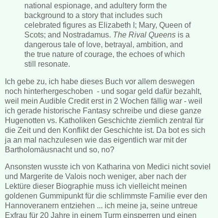
national espionage, and adultery form the
background to a story that includes such
celebrated figures as Elizabeth I; Mary, Queen of
Scots; and Nostradamus.
The Rival Queens
is a
dangerous tale of love, betrayal, ambition, and
the true nature of courage, the echoes of which
still resonate.
Ich gebe zu, ich habe dieses Buch vor allem deswegen
noch hinterhergeschoben - und sogar geld dafür bezahlt,
weil mein Audible Credit erst in 2 Wochen fällig war - weil
ich gerade historische Fantasy schreibe und diese ganze
Hugenotten vs. Katholiken Geschichte ziemlich zentral für
die Zeit und den Konflikt der Geschichte ist. Da bot es sich
ja an mal nachzulesen wie das eigentlich war mit der
Bartholomäusnacht und so, no?
Ansonsten wusste ich von Katharina von Medici nicht soviel
und Margerite de Valois noch weniger, aber nach der
Lektüre dieser Biographie muss ich vielleicht meinen
goldenen Gummipunkt für die schlimmste Familie ever den
Hannoveranern entziehen ... ich meine ja, seine untreue
Exfrau für 20 Jahre in einem Turm einsperren und einen