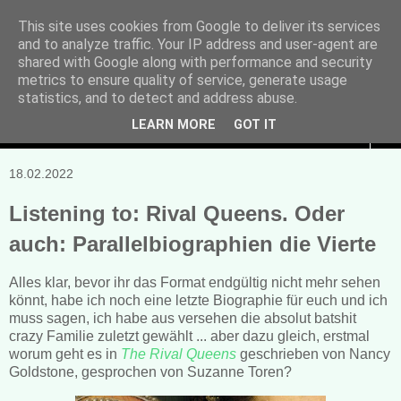
This site uses cookies from Google to deliver its services
and to analyze traffic. Your IP address and user-agent are
Manuela Sonntag
shared with Google along with performance and security
metrics to ensure quality of service, generate usage
Bücher, Blogs & mehr
statistics, and to detect and address abuse.
LEARN MORE
GOT IT
▼
18.02.2022
Listening to: Rival Queens. Oder
auch: Parallelbiographien die Vierte
Alles klar, bevor ihr das Format endgültig nicht mehr sehen
könnt, habe ich noch eine letzte Biographie für euch und ich
muss sagen, ich habe aus versehen die absolut batshit
crazy Familie zuletzt gewählt ... aber dazu gleich, erstmal
worum geht es in
The Rival Queens
geschrieben von Nancy
Goldstone, gesprochen von Suzanne Toren?