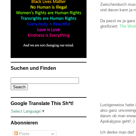
Zwischendurch muss 
und davon kann ja m
Da passt es ja ganz
glorifiziert:
The Worl
Suchen und Finden
Google Translate This Sh*t!
Lustigerweise hatte
also ganz unvoreing
Select Language
▼
darum ob man erwac
Apokalypse geht!;-)
Abonnieren
Ich denke man darf
Posts