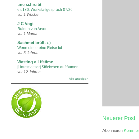
tine-schreibt
etc186: Werkstattgespräch 07/26
vor 1 Woche
J C Vogt
Ruinen von Arvor
vor 1 Monat
Sachmet brüllt :-)
Wenn eine:r eine Reise tut…
vor 3 Jahren
Wasting a Lifetime
[Hausmeister] Stöckchen aufräumen
vor 12 Jahren
Alle anzeigen
Neuerer Post
Abonnieren
Komment