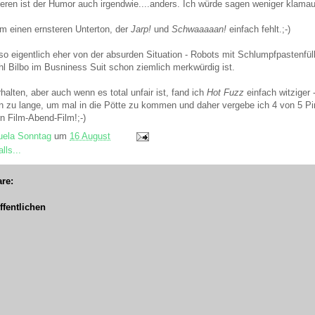
ren ist der Humor auch irgendwie....anders. Ich würde sagen weniger klamauki
lm einen ernsteren Unterton, der
Jarp!
und
Schwaaaaan!
einfach fehlt.;-)
so eigentlich eher von der absurden Situation - Robots mit Schlumpfpastenfül
hl Bilbo im Busniness Suit schon ziemlich merkwürdig ist.
rhalten, aber auch wenn es total unfair ist, fand ich
Hot Fuzz
einfach witziger 
n zu lange, um mal in die Pötte zu kommen und daher vergebe ich 4 von 5 Pin
 Film-Abend-Film!;-)
ela Sonntag
um
16 August
lls...
re:
fentlichen