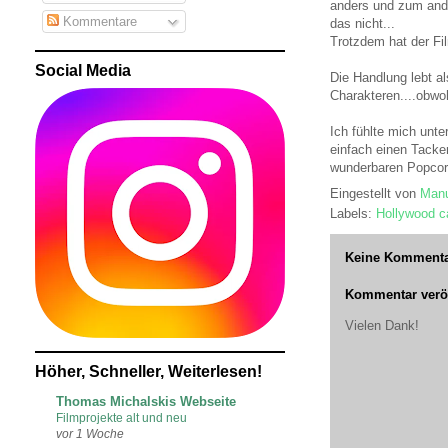
anders und zum ande
Kommentare
das nicht...
Trotzdem hat der Fi
Social Media
Die Handlung lebt al
Charakteren....obwo
Ich fühlte mich unte
einfach einen Tacke
wunderbaren Popcorn
Eingestellt von
Manu
Labels:
Hollywood ca
Keine Kommenta
Kommentar veröf
Vielen Dank!
Höher, Schneller, Weiterlesen!
Thomas Michalskis Webseite
Filmprojekte alt und neu
vor 1 Woche