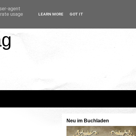
user-agent
erate usage
LEARN MORE
GOT IT
ag
Neu im Buchladen