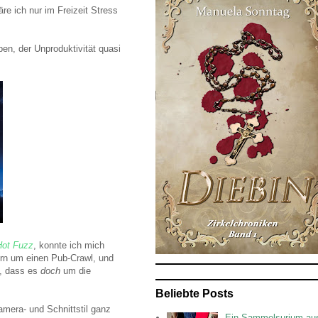
e ich nur im Freizeit Stress
en, der Unproduktivität quasi
Hot Fuzz
, konnte ich mich
rn um einen Pub-Crawl, und
n, dass es
doch
um die
Beliebte Posts
mera- und Schnittstil ganz
Ein Sammelsurium au