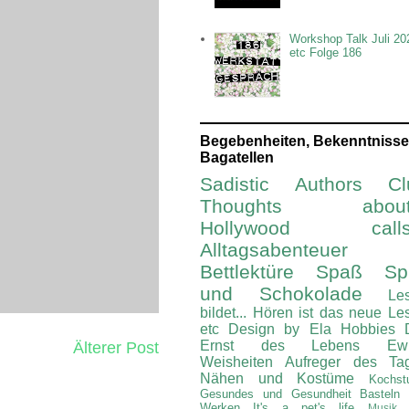
Workshop Talk Juli 20
etc Folge 186
Begebenheiten, Bekenntnisse
Bagatellen
Sadistic Authors Cl
Thoughts about.
Hollywood calls.
Alltagsabenteuer
Bettlektüre
Spaß Spi
und Schokolade
Le
bildet...
Hören ist das neue Le
etc
Design by Ela
Hobbies
Ernst des Lebens
Ew
Älterer Post
Weisheiten
Aufreger des Ta
Nähen und Kostüme
Kochst
Gesundes und Gesundheit
Basteln
Werken
It's a pet's life
Musik 