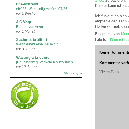
Show
zu basieren."
tine-schreibt
Besser kann ich es 
etc186: Werkstattgespräch 07/26
vor 1 Woche
Ich fühle mich also 
empfehle den sachli
J C Vogt
Hoffen wir mal, dass
Ruinen von Arvor
vor 1 Monat
Eingestellt von
Manu
Labels:
Hören ist d
Sachmet brüllt :-)
Wenn eine:r eine Reise tut…
vor 3 Jahren
Keine Kommenta
Wasting a Lifetime
[Hausmeister] Stöckchen aufräumen
Kommentar veröf
vor 12 Jahren
Vielen Dank!
Alle anzeigen