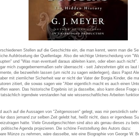
erschiedenen Stellen auf die Geschichte ein, die man kennt, wenn man die S
bliche Aufdröselung der Quellenlage. Also die wichtige Unterscheidung von "
upten" und "Was man eventuell daraus ableiten kann, oder eben auch nicht".
gar mich zugegebernermaßen sehr überrascht - seit Jahrzehnten gibt es laut
mente, die bezweifeln lassen (um nicht zu sagen widerlegen), dass Papst Ale
ber mit ziemlicher Sicherheit war er nicht der Vater der Borgia Kinder, die 
toren zitiert, die sowas sagen wie "Aber eigentlich macht es auch einen Unte
ffen waren. Das historische Ergebnis ist ja dasselbe, also kann diese Frage 
r tatsächlich irgendwie verstanden hat wie wissenschaftliches Arbeiten funktio
d auch auf die Aussagen von "Zeitgenossen" gelegt, was mir persönlich sehr g
ur dass jemand zur selben Zeit gelebt hat, heißt nicht, dass er irgendwas Su
izutragen hatte. Viele Gruselgeschichten sind also als genau dieses zu betr
e politische Agenda projezieren. Die schöne Feststellung des Autors dazu:
 bare Münze zu nehmen, wäre dasselbe, wie eine Biographie von George W. B