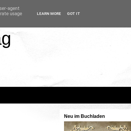
user-agent
erate usage
LEARN MORE
GOT IT
ag
Neu im Buchladen