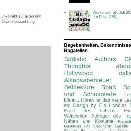
Workshop Talk Juli 20
 unkorrekt zu halten und
etc Folge 186
e Quellenbetrachtung!
Begebenheiten, Bekenntnisse
Bagatellen
Sadistic Authors Cl
Thoughts about.
Hollywood calls.
Alltagsabenteuer
Bettlektüre
Spaß Spi
und Schokolade
Le
bildet...
Hören ist das neue Le
etc
Design by Ela
Hobbies
Ernst des Lebens
Ew
Weisheiten
Aufreger des Ta
Nähen und Kostüme
Kochst
Gesundes und Gesundheit
Basteln
Werken
It's a pet's life
Musik 