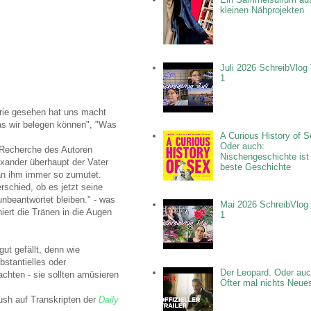
kleinen Nähprojekten
Juli 2026 SchreibVlog 
1
erie gesehen hat uns macht
Was wir belegen können", "Was
A Curious History of S
Oder auch:
 Recherche des Autoren
Nischengeschichte ist
xander überhaupt der Vater
beste Geschichte
man ihm immer so zumutet.
rschied, ob es jetzt seine
unbeantwortet bleiben." - was
Mai 2026 SchreibVlog 
niert die Tränen in die Augen
1
ut gefällt, denn wie
bstantielles oder
Der Leopard. Oder auc
achten - sie sollten amüsieren
Öfter mal nichts Neue
ush auf Transkripten der
Daily