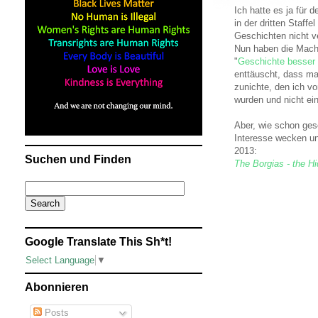
Ich hatte es ja für 
in der dritten Staff
Geschichten nicht ve
Nun haben die Mache
"
Geschichte besser
enttäuscht, dass ma
zunichte, den ich vo
wurden und nicht ein
Aber, wie schon ge
Interesse wecken un
2013:
Suchen und Finden
The Borgias - the H
Google Translate This Sh*t!
Select Language
▼
Abonnieren
Posts