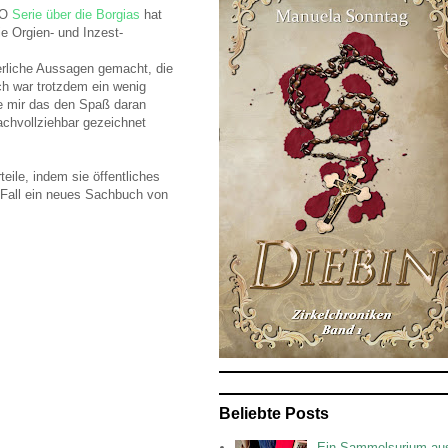
BO
Serie über die Borgias
hat
ie Orgien- und Inzest-
herliche Aussagen gemacht, die
ch war trotzdem ein wenig
e mir das den Spaß daran
nachvollziehbar gezeichnet
eile, indem sie öffentliches
 Fall ein neues Sachbuch von
Beliebte Posts
Ein Sammelsurium au