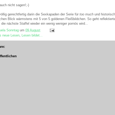
auch nicht sagen!;-)
völlig gerechtfertig darin die Sexkapaden der Serie für
too much
und historisch
chen Blick wärmstens mit 5 von 5 goldenen Fleißbildchen. So geht reflektiert
 die nächste Staffel wieder ein wenig weniger pornös wird...
ela Sonntag
um
09 August
as neue Lesen
,
Lesen bildet...
re:
fentlichen