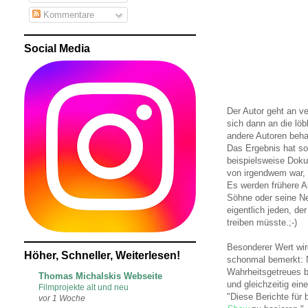
Kommentare
Social Media
Der Autor geht an v
sich dann an die lö
andere Autoren beha
Das Ergebnis hat so
beispielsweise Doku
von irgendwem war, a
Es werden frühere Au
Söhne oder seine Ne
eigentlich jeden, de
treiben müsste.;-)
Besonderer Wert wir
Höher, Schneller, Weiterlesen!
schonmal bemerkt: N
Wahrheitsgetreues be
Thomas Michalskis Webseite
und gleichzeitig ein
Filmprojekte alt und neu
"Diese Berichte für
vor 1 Woche