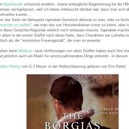
den
Machiavelli
schonmal erwähnt - meine anfängliche Begeisterung für die H
el etwas nachgelassen, weil ich etwas enttäuscht darüber war, dass man sich d
rkneifen konnte...
r das Serie nie behauptet irgendwie historisch akkurat zu sein, oder so läc
 machen zu wollen
", wie man das von Historiendramen sonst so kennt, aber i
n diese Gerüchte-Abgründe wirklich noch einbauen musste. Irgendwie macht
r allem in der ersten Staffel noch daran hatte, dass Charaktere wie Lukretia 
fach als die "monströse Frauengestalt", die man so erwartet.
sehen beim
Medicus
, neue Verfilmungen von alten Stoffen haben auch ihre Vort
d plötzlich auch ein Markt für ernstzunehmendere Dinge entsteht - in diesem
idden History
von G.J Meyer, in der Hörbuchfassung gelesen von Enn Reitel