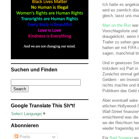
Ich hatte es angek
wird es ziemlich düs
gleich, lasst uns m
Man on the Run
war
Vorschlagsliste und 
draugeklickt, wenn 
Trailer zu sehen ge
hatten wir mit FIFA 
sagen, manchmal bra
Und in gewissen Sinn
trotzdem so) Part i
Suchen und Finden
Zunächst einmal geh
Geldern - ein Inves
nichts machte und d
Politikern das Geld
Aber eventuell wäre
Google Translate This Sh*t!
etlichen Hollywood-
Wall-Street
finanzie
Select Language
▼
ernüchternd was die
wo der Reichtum her
Abonnieren
wieder fragwürdig si
Posts
Für
Bad Surgeon
mus