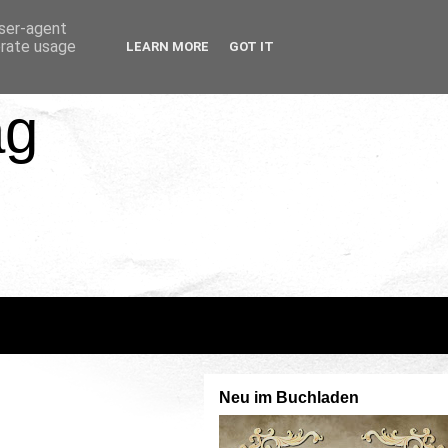
user-agent
erate usage
LEARN MORE
GOT IT
ag
Neu im Buchladen