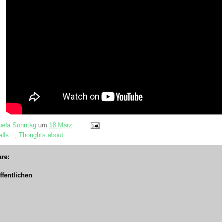
ela Sonntag
um
18 März
lls...
,
Thoughts about...
re:
fentlichen