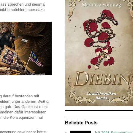
pass sprechen und diesmal
ränkt empfehlen, aber dazu
ng darauf bestanden mit
Geldern unter anderem
Wolf of
en gab. Das Ganze ist recht
emeinen dafür interessieren
wenn die Konsequenzen mal
Beliebte Posts
ntwarnung gewünscht hätte,
Juli 2026 SchreibVlog 