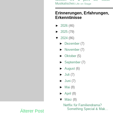
Musikalisches
Life on Stage
Erinnerungen, Erfahrungen,
Erkenntinisse
►
2026
(46)
►
2025
(79)
▼
2024
(86)
►
Dezember
(7)
►
November
(7)
►
Oktober
(5)
►
September
(7)
►
August
(6)
►
Juli
(7)
►
Juni
(7)
►
Mai
(8)
►
April
(8)
▼
März
(8)
Netflix für Familiendrama?
Something Special & Mak...
Älterer Post