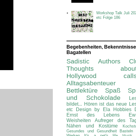
Workshop Talk Juli 20
etc Folge 186
Begebenheiten, Bekenntnisse
Bagatellen
Sadistic Authors Cl
Thoughts about.
Hollywood calls.
Alltagsabenteuer
Bettlektüre
Spaß Spi
und Schokolade
Le
bildet...
Hören ist das neue Le
etc
Design by Ela
Hobbies
Ernst des Lebens
Ew
Weisheiten
Aufreger des Ta
Nähen und Kostüme
Kochst
Gesundes und Gesundheit
Basteln
Werken
It's a pet's life
Musik 