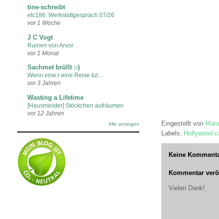
tine-schreibt
etc186: Werkstattgespräch 07/26
vor 1 Woche
J C Vogt
Ruinen von Arvor
vor 1 Monat
Sachmet brüllt :-)
Wenn eine:r eine Reise tut…
vor 3 Jahren
Wasting a Lifetime
[Hausmeister] Stöckchen aufräumen
vor 12 Jahren
Eingestellt von
Manu
Alle anzeigen
Labels:
Hollywood ca
Keine Kommenta
Kommentar veröf
Vielen Dank!