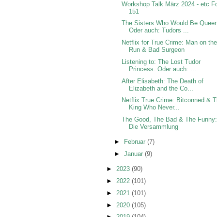
Workshop Talk März 2024 - etc F
151
The Sisters Who Would Be Queen
Oder auch: Tudors ...
Netflix for True Crime: Man on th
Run & Bad Surgeon
Listening to: The Lost Tudor
Princess. Oder auch: ...
After Elisabeth: The Death of
Elizabeth and the Co...
Netflix True Crime: Bitconned & 
King Who Never...
The Good, The Bad & The Funny
Die Versammlung
►
Februar
(7)
►
Januar
(9)
►
2023
(90)
►
2022
(101)
►
2021
(101)
►
2020
(105)
►
2019
(104)