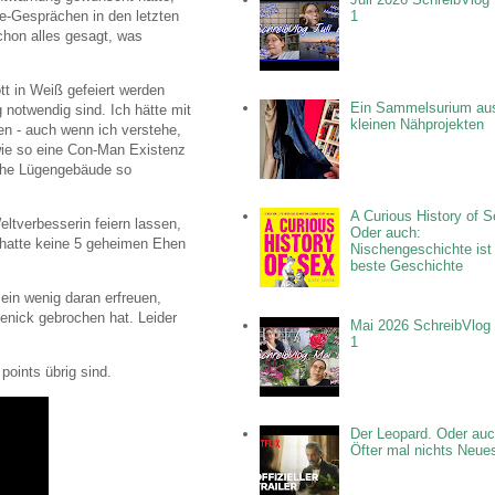
e-Gesprächen in den letzten
1
chon alles gesagt, was
tt in Weiß gefeiert werden
Ein Sammelsurium au
g notwendig sind. Ich hätte mit
kleinen Nähprojekten
en - auch wenn ich verstehe,
wie so eine Con-Man Existenz
liche Lügengebäude so
A Curious History of S
eltverbesserin feiern lassen,
Oder auch:
e hatte keine 5 geheimen Ehen
Nischengeschichte ist
beste Geschichte
ein wenig daran erfreuen,
nick gebrochen hat. Leider
Mai 2026 SchreibVlog 
1
points übrig sind.
Der Leopard. Oder auc
Öfter mal nichts Neue