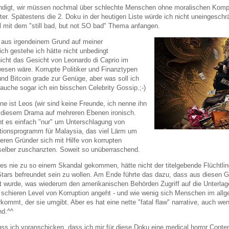
ündigt, wir müssen nochmal über schlechte Menschen ohne moralischen Kom
ter. Spätestens die 2. Doku in der heutigen Liste würde ich nicht uneingesch
al mit dem "still bad, but not SO bad" Thema anfangen.
 aus irgendeinem Grund auf meiner
ich gestehe ich hätte nicht unbedingt
nicht das Gesicht von Leonardo di Caprio im
wesen wäre. Korrupte Politiker und Finanztypen
und Bitcoin grade zur Genüge, aber was soll ich
uche sogar ich ein bisschen Celebrity Gossip.;-)
e ist Leos (wir sind keine Freunde, ich nenne ihn
n diesem Drama auf mehreren Ebenen ironisch.
t es einfach "nur" um Unterschlagung von
titionsprogramm für Malaysia, das viel Lärm um
eren Gründer sich mit Hilfe von korrupten
 selber zuschanzten. Soweit so unüberraschend.
 es nie zu so einem Skandal gekommen, hätte nicht der titelgebende Flüchtli
Stars befreundet sein zu wollen. Am Ende führte das dazu, dass aus diesen 
rt wurde, was wiederum den amerikanischen Behörden Zugriff auf die Unterlag
 schieren Level von Korruption angeht - und wie wenig sich Menschen im allg
kommt, der sie umgibt. Aber es hat eine nette "fatal flaw" narrative, auch 
nd.^^
s ich voranschicken, dass ich mir für diese Doku eine medical horror Conte