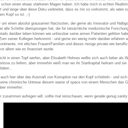
schon einen etwas stärkeren Magen haben. Ich habe mich in echten Realtim
 und lange über diese Doku verbreitet, dass es mir so vorkommt, als wäre s
em Kopf so ist. ;-)
er um einen absolut grausamen Narzissten, der gerne als Innovator und Halbgo
bei alle Schritte übersprungen hat, die für tatsächliche medizinische Forschun
etails darüber leben können wie unfassbar seine armen Patienten gelitten hab
Zorn seiner Kollegen herkommt - und gerne ein wenig mehr darüber erfahren 
ontinente, mit etlichen Frauen/Familien und dieses riesige private wie beruf
vor allem wie es finanziert wurde.
 nicht in einen Topf werfen, aber Elisabeth Holmes wollte sich auch lieber als W
ebnisse zu liefern, aber immerhin weiß man wo ihr Startkapital herkam und si
täten...
uch hier über das Ausmaß von Korruption nur den Kopf schütteln - und sich 
seine chronische Untreue diesem waste of space von einem Menschen das Ge
aber immerhin.
ir zusammen aufregen will, sollte mal reinschauen, wenn gerade genug sanity 