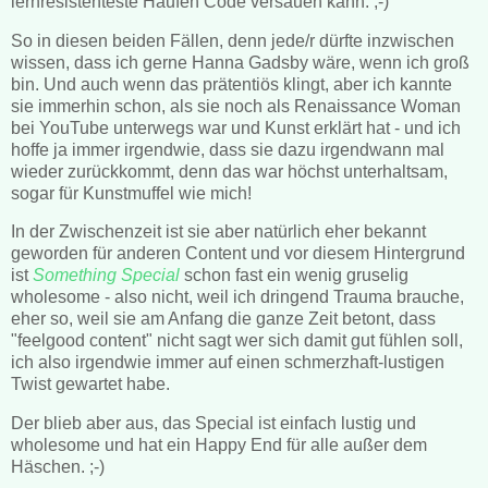
lernresistenteste Haufen Code versauen kann. ;-)
So in diesen beiden Fällen, denn jede/r dürfte inzwischen
wissen, dass ich gerne Hanna Gadsby wäre, wenn ich groß
bin. Und auch wenn das prätentiös klingt, aber ich kannte
sie immerhin schon, als sie noch als Renaissance Woman
bei YouTube unterwegs war und Kunst erklärt hat - und ich
hoffe ja immer irgendwie, dass sie dazu irgendwann mal
wieder zurückkommt, denn das war höchst unterhaltsam,
sogar für Kunstmuffel wie mich!
In der Zwischenzeit ist sie aber natürlich eher bekannt
geworden für anderen Content und vor diesem Hintergrund
ist
Something Special
schon fast ein wenig gruselig
wholesome - also nicht, weil ich dringend Trauma brauche,
eher so, weil sie am Anfang die ganze Zeit betont, dass
"feelgood content" nicht sagt wer sich damit gut fühlen soll,
ich also irgendwie immer auf einen schmerzhaft-lustigen
Twist gewartet habe.
Der blieb aber aus, das Special ist einfach lustig und
wholesome und hat ein Happy End für alle außer dem
Häschen. ;-)