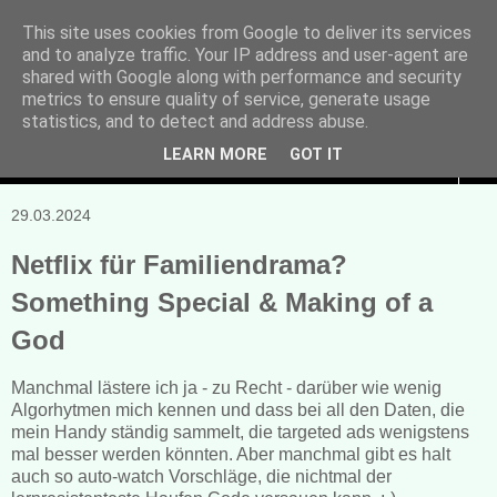
This site uses cookies from Google to deliver its services
and to analyze traffic. Your IP address and user-agent are
Manuela Sonntag
shared with Google along with performance and security
metrics to ensure quality of service, generate usage
Bücher, Blogs & mehr
statistics, and to detect and address abuse.
LEARN MORE
GOT IT
▼
29.03.2024
Netflix für Familiendrama?
Something Special & Making of a
God
Manchmal lästere ich ja - zu Recht - darüber wie wenig
Algorhytmen mich kennen und dass bei all den Daten, die
mein Handy ständig sammelt, die targeted ads wenigstens
mal besser werden könnten. Aber manchmal gibt es halt
auch so auto-watch Vorschläge, die nichtmal der