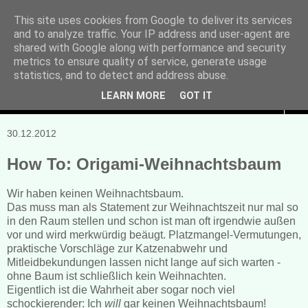
This site uses cookies from Google to deliver its services
and to analyze traffic. Your IP address and user-agent are
Manuela Sonntag
shared with Google along with performance and security
metrics to ensure quality of service, generate usage
Bücher, Blogs & mehr
statistics, and to detect and address abuse.
LEARN MORE
GOT IT
▼
30.12.2012
How To: Origami-Weihnachtsbaum
Wir haben keinen Weihnachtsbaum.
Das muss man als Statement zur Weihnachtszeit nur mal so
in den Raum stellen und schon ist man oft irgendwie außen
vor und wird merkwürdig beäugt. Platzmangel-Vermutungen,
praktische Vorschläge zur Katzenabwehr und
Mitleidbekundungen lassen nicht lange auf sich warten -
ohne Baum ist schließlich kein Weihnachten.
Eigentlich ist die Wahrheit aber sogar noch viel
schockierender: Ich
will
gar keinen Weihnachtsbaum!