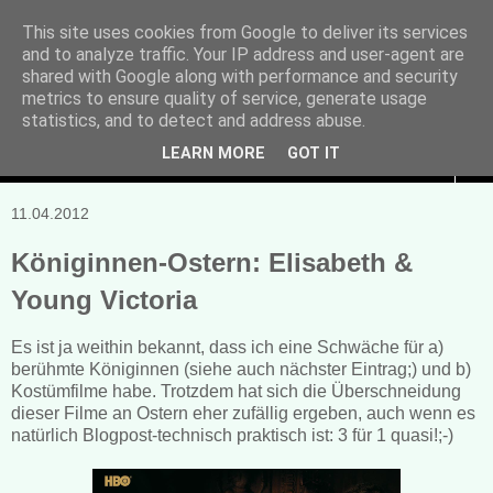
This site uses cookies from Google to deliver its services
and to analyze traffic. Your IP address and user-agent are
Manuela Sonntag
shared with Google along with performance and security
metrics to ensure quality of service, generate usage
Bücher, Blogs & mehr
statistics, and to detect and address abuse.
LEARN MORE
GOT IT
▼
11.04.2012
Königinnen-Ostern: Elisabeth &
Young Victoria
Es ist ja weithin bekannt, dass ich eine Schwäche für a)
berühmte Königinnen (siehe auch nächster Eintrag;) und b)
Kostümfilme habe. Trotzdem hat sich die Überschneidung
dieser Filme an Ostern eher zufällig ergeben, auch wenn es
natürlich Blogpost-technisch praktisch ist: 3 für 1 quasi!;-)