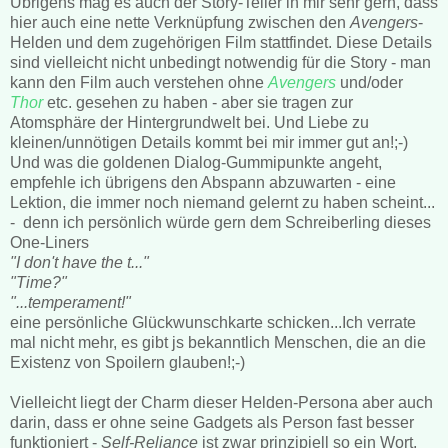
Übrigens mag es auch der Story-Teller in mir sehr gern, dass
hier auch eine nette Verknüpfung zwischen den
Avengers
-
Helden und dem zugehörigen Film stattfindet. Diese Details
sind vielleicht nicht unbedingt notwendig für die Story - man
kann den Film auch verstehen ohne
Avengers
und/oder
Thor
etc. gesehen zu haben - aber sie tragen zur
Atomsphäre der Hintergrundwelt bei. Und Liebe zu
kleinen/unnötigen Details kommt bei mir immer gut an!;-)
Und was die goldenen Dialog-Gummipunkte angeht,
empfehle ich übrigens den Abspann abzuwarten - eine
Lektion, die immer noch niemand gelernt zu haben scheint...
- denn ich persönlich würde gern dem Schreiberling dieses
One-Liners
"I don't have the t..."
"Time?"
"...temperament!"
eine persönliche Glückwunschkarte schicken...Ich verrate
mal nicht mehr, es gibt js bekanntlich Menschen, die an die
Existenz von Spoilern glauben!;-)
Vielleicht liegt der Charm dieser Helden-Persona aber auch
darin, dass er ohne seine Gadgets als Person fast besser
funktioniert -
Self-Reliance
ist zwar prinzipiell so ein Wort,