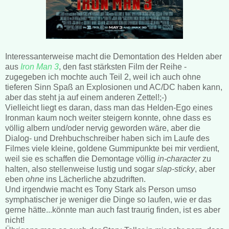
Interessanterweise macht die Demontation des Helden aber
aus
Iron Man 3
, den fast stärksten Film der Reihe -
zugegeben ich mochte auch Teil 2, weil ich auch ohne
tieferen Sinn Spaß an Explosionen und AC/DC haben kann,
aber das steht ja auf einem anderen Zettel!;-)
Vielleicht liegt es daran, dass man das Helden-Ego eines
Ironman kaum noch weiter steigern konnte, ohne dass es
völlig albern und/oder nervig geworden wäre, aber die
Dialog- und Drehbuchschreiber haben sich im Laufe des
Filmes viele kleine, goldene Gummipunkte bei mir verdient,
weil sie es schaffen die Demontage völlig
in-character
zu
halten, also stellenweise lustig und sogar
slap-sticky
, aber
eben
ohne
ins Lächerliche abzudriften.
Und irgendwie macht es Tony Stark als Person umso
symphatischer je weniger die Dinge so laufen, wie er das
gerne hätte...könnte man auch fast traurig finden, ist es aber
nicht!