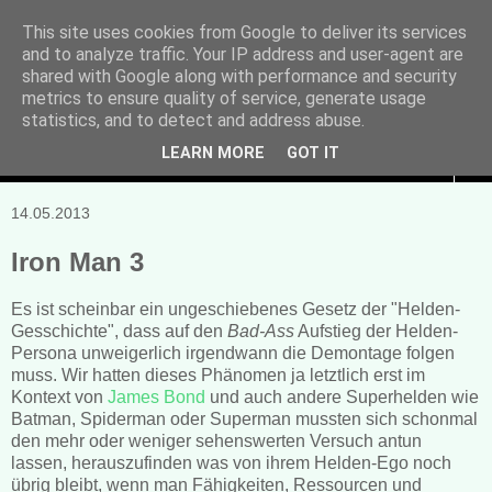
This site uses cookies from Google to deliver its services
and to analyze traffic. Your IP address and user-agent are
Manuela Sonntag
shared with Google along with performance and security
metrics to ensure quality of service, generate usage
Bücher, Blogs & mehr
statistics, and to detect and address abuse.
LEARN MORE
GOT IT
▼
14.05.2013
Iron Man 3
Es ist scheinbar ein ungeschiebenes Gesetz der "Helden-
Gesschichte", dass auf den
Bad-Ass
Aufstieg der Helden-
Persona unweigerlich irgendwann die Demontage folgen
muss. Wir hatten dieses Phänomen ja letztlich erst im
Kontext von
James Bond
und auch andere Superhelden wie
Batman, Spiderman oder Superman mussten sich schonmal
den mehr oder weniger sehenswerten Versuch antun
lassen, herauszufinden was von ihrem Helden-Ego noch
übrig bleibt, wenn man Fähigkeiten, Ressourcen und