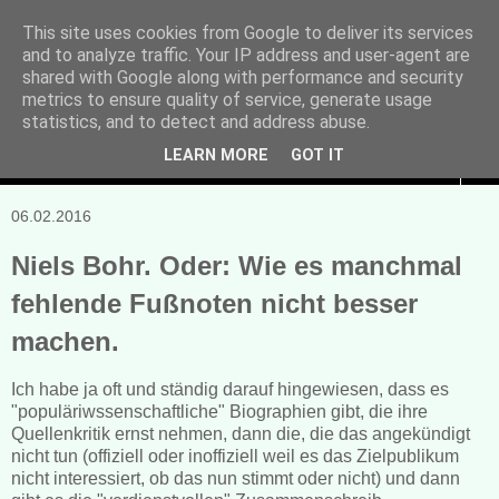
This site uses cookies from Google to deliver its services
and to analyze traffic. Your IP address and user-agent are
Manuela Sonntag
shared with Google along with performance and security
metrics to ensure quality of service, generate usage
Bücher, Blogs & mehr
statistics, and to detect and address abuse.
LEARN MORE
GOT IT
▼
06.02.2016
Niels Bohr. Oder: Wie es manchmal
fehlende Fußnoten nicht besser
machen.
Ich habe ja oft und ständig darauf hingewiesen, dass es
"populäriwssenschaftliche" Biographien gibt, die ihre
Quellenkritik ernst nehmen, dann die, die das angekündigt
nicht tun (offiziell oder inoffiziell weil es das Zielpublikum
nicht interessiert, ob das nun stimmt oder nicht) und dann