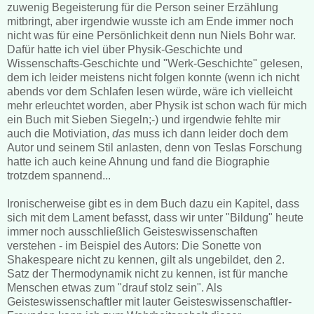
zuwenig Begeisterung für die Person seiner Erzählung
mitbringt, aber irgendwie wusste ich am Ende immer noch
nicht was für eine Persönlichkeit denn nun Niels Bohr war.
Dafür hatte ich viel über Physik-Geschichte und
Wissenschafts-Geschichte und "Werk-Geschichte" gelesen,
dem ich leider meistens nicht folgen konnte (wenn ich nicht
abends vor dem Schlafen lesen würde, wäre ich vielleicht
mehr erleuchtet worden, aber Physik ist schon wach für mich
ein Buch mit Sieben Siegeln;-) und irgendwie fehlte mir
auch die Motiviation,
das
muss ich dann leider doch dem
Autor und seinem Stil anlasten, denn von Teslas Forschung
hatte ich auch keine Ahnung und fand die Biographie
trotzdem spannend...
Ironischerweise gibt es in dem Buch dazu ein Kapitel, dass
sich mit dem Lament befasst, dass wir unter "Bildung" heute
immer noch ausschließlich Geisteswissenschaften
verstehen - im Beispiel des Autors: Die Sonette von
Shakespeare nicht zu kennen, gilt als ungebildet, den 2.
Satz der Thermodynamik nicht zu kennen, ist für manche
Menschen etwas zum "drauf stolz sein". Als
Geisteswissenschaftler mit lauter Geisteswissenschaftler-