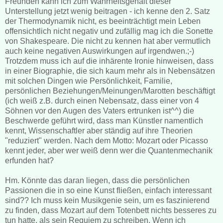
Freunden kann ich zum Wahrheitsgehalt dieser
Unterstellung jetzt wenig beitragen - ich kenne den 2. Satz
der Thermodynamik nicht, es beeinträchtigt mein Leben
offensichtlich nicht negativ und zufällig mag ich die Sonette
von Shakespeare. Die nicht zu kennen hat aber vermutlich
auch keine negativen Auswirkungen auf irgendwen.;-)
Trotzdem muss ich auf die inhärente Ironie hinweisen, dass
in einer Biographie, die sich kaum mehr als in Nebensätzen
mit solchen Dingen wie Persönlichkeit, Familie,
persönlichen Beziehungen/Meinungen/Marotten beschäftigt
(ich weiß z.B. durch einen Nebensatz, dass einer von 4
Söhnen vor den Augen des Vaters ertrunken ist^^) die
Beschwerde geführt wird, dass man Künstler namentlich
kennt, Wissenschaftler aber ständig auf ihre Theorien
"reduziert" werden. Nach dem Motto: Mozart oder Picasso
kennt jeder, aber wer weiß denn wer die Quantenmechanik
erfunden hat?
Hm. Könnte das daran liegen, dass die persönlichen
Passionen die in so eine Kunst fließen, einfach interessant
sind?? Ich muss kein Musikgenie sein, um es faszinierend
zu finden, dass Mozart auf dem Totenbett nichts besseres zu
tun hatte, als sein Requiem zu schreiben. Wenn ich