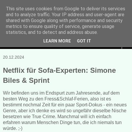
This site uses cookies from Google to deliver its services
and to analyze traffic. Your IP address and user-agent are
Manuela Sonntag
shared with Google along with performance and security
metrics to ensure quality of service, generate usage
Bücher, Blogs & mehr
statistics, and to detect and address abuse.
LEARN MORE
GOT IT
▼
20.12.2024
Netflix für Sofa-Experten: Simone
Biles & Sprint
Wir befinden uns im Endspurt zum Jahresende, auf dem
besten Weg zu den Fress&Schlaf-Ferien, also ist es
bestimmt nochmal Zeit für ein paar Sport-Dokus - ein neues
Genre, aber ich denke es wird so ungefähr dieselbe Nische
besetzen wie True Crime. Manchmal will ich einfach
erfahren warum Menschen Dinge tun, die ich niemals tun
würde. ;-)