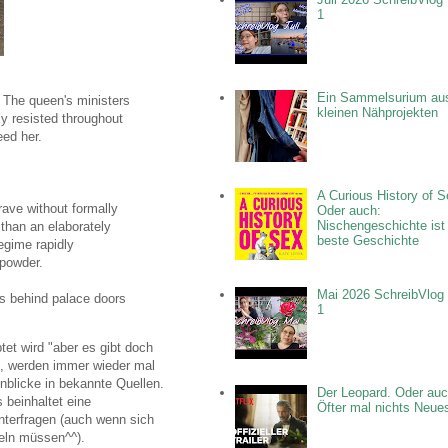
1
Ein Sammelsurium au
 The queen's ministers
kleinen Nähprojekten
y resisted throughout
eed her.
A Curious History of S
rave without formally
Oder auch:
Nischengeschichte ist
 than an elaborately
beste Geschichte
egime rapidly
npowder.
Mai 2026 SchreibVlog 
s behind palace doors
1
et wird "aber es gibt doch
n, werden immer wieder mal
blicke in bekannte Quellen.
Der Leopard. Oder auc
beinhaltet eine
Öfter mal nichts Neue
interfragen (auch wenn sich
eln müssen^^).