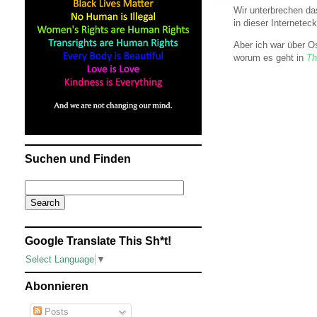
Wir unterbrechen da
in dieser Internete
Aber ich war über O
worum es geht in
Th
Suchen und Finden
Google Translate This Sh*t!
Select Language
▼
Abonnieren
Posts