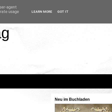
user-agent
erate usage
LEARN MORE
GOT IT
ag
Neu im Buchladen