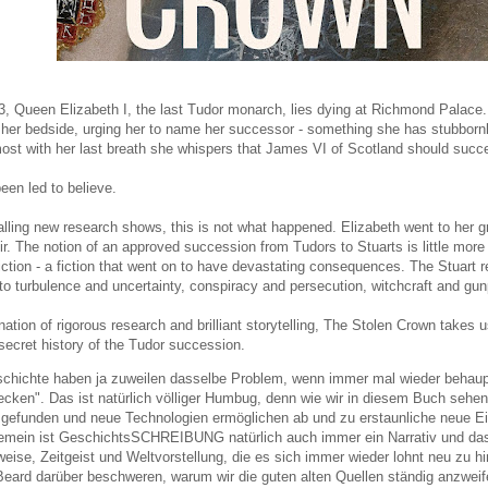
, Queen Elizabeth I, the last Tudor monarch, lies dying at Richmond Palace.
 her bedside, urging her to name her successor - something she has stubbornl
most with her last breath she whispers that James VI of Scotland should succ
een led to believe.
alling new research shows, this is not what happened. Elizabeth went to her g
r. The notion of an approved succession from Tudors to Stuarts is little more
iction - a fiction that went on to have devastating consequences. The Stuart r
o turbulence and uncertainty, conspiracy and persecution, witchcraft and gu
ation of rigorous research and brilliant storytelling,
The Stolen Crown
takes u
 secret history of the Tudor succession.
chichte haben ja zuweilen dasselbe Problem, wenn immer mal wieder behaupt
ecken". Das ist natürlich völliger Humbug, denn wie wir in diesem Buch sehe
gefunden und neue Technologien ermöglichen ab und zu erstaunliche neue Ein
emein ist GeschichtsSCHREIBUNG natürlich auch immer ein Narrativ und das 
eise, Zeitgeist und Weltvorstellung, die es sich immer wieder lohnt neu zu h
ard darüber beschweren, warum wir die guten alten Quellen ständig anzweif