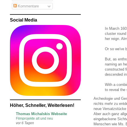
Kommentare
Social Media
In March 1603
cluster round
her reign. Al
Or so we've b
But, as enthr
naming an hei
constructed f
descended int
With a combin
to reveal the
Archeologie und Ges
nichts mehr zu entd
Höher, Schneller, Weiterlesen!
neue Versatzstücke 
Thomas Michalskis Webseite
Aber auch ganz allg
Filmprojekte alt und neu
eingebackene Sichtw
vor 6 Tagen
Menschen wie Ms. Be