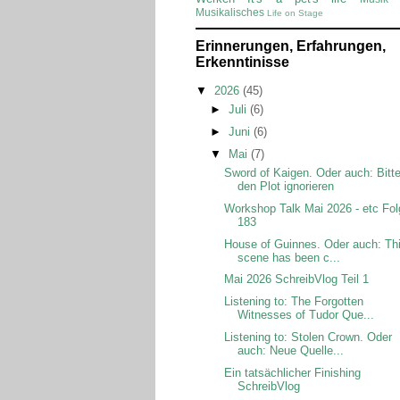
Musikalisches
Life on Stage
Erinnerungen, Erfahrungen,
Erkenntinisse
▼
2026
(45)
►
Juli
(6)
►
Juni
(6)
▼
Mai
(7)
Sword of Kaigen. Oder auch: Bitt
den Plot ignorieren
Workshop Talk Mai 2026 - etc Fo
183
House of Guinnes. Oder auch: Th
scene has been c...
Mai 2026 SchreibVlog Teil 1
Listening to: The Forgotten
Witnesses of Tudor Que...
Listening to: Stolen Crown. Oder
auch: Neue Quelle...
Ein tatsächlicher Finishing
SchreibVlog