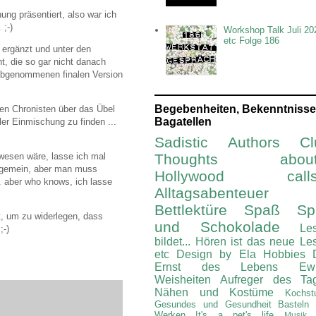
ng präsentiert, also war ich
 ;-)
Workshop Talk Juli 20
etc Folge 186
 ergänzt und unter den
t, die so gar nicht danach
h abgenommenen finalen Version
Begebenheiten, Bekenntnisse
ren Chronisten über das Übel
Bagatellen
er Einmischung zu finden ...
Sadistic Authors Cl
wesen wäre, lasse ich mal
Thoughts about.
allgemein, aber man muss
Hollywood calls.
.. aber who knows, ich lasse
Alltagsabenteuer
Bettlektüre
Spaß Spi
t, um zu widerlegen, dass
und Schokolade
Le
;-)
bildet...
Hören ist das neue Le
etc
Design by Ela
Hobbies
Ernst des Lebens
Ew
Weisheiten
Aufreger des Ta
Nähen und Kostüme
Kochst
Gesundes und Gesundheit
Basteln
Werken
It's a pet's life
Musik 