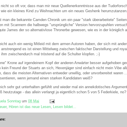
icht so oft vor, dass man mir neue Quellenerkenntnisse aus der Tudorforschu
t wie ein kleines Kind zu Weihnachten um ein neues Geshenk herumzutanzen.
at man die bekannte Camden Chronik um ein paar "stark überarbeitete" Seiten
en mit Scannern die halbwegs "ursprüngliche" Version hervorzupuhlen versuch
r gute James der so alternativlose Thronerbe gewesen, wie es in der königlic
icht auch ein wenig Mitleid mit dem armen Autoren haben, der sich mit ande
anstrengend es ist einen Mittelweg zwischen faktischer Darstellung und royal
 ihm zwischendurch mal tröstend auf die Schulter klopfen. ;-)
ene" Krone auf irgendeinem Kopf der anderen Anwärter besser aufgehoben ge
in kein Freund der Stuarts an sich, Hexenjäger sind einfach nicht mein Vibe 
, dass die meisten Alternativen entweder unwillig, oder unvorbereitet waren .
äsentieren, wenn jemand einen starken Kandidaten weiß?
mich sehr gut unterhalten gefühlt und wieder mal ein annekdotisches Argumen
 heutzutage - das allein verlangt ja eigentlich schon 5 von 5 Federkiele, no? 
ela Sonntag
um
08 Mai
euer
,
Hören ist das neue Lesen
,
Lesen bildet...
re: