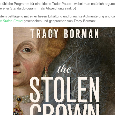
s übliche Programm für eine kleine Tudor-Pause - wobei man natürlich argum
cke eher Standardprogramm, als Abweichung sind. ;-)
stern bettlägerig mit einer fiesen Erkältung und brauchte Aufmunterung und d
e Stolen Crown
geschrieben und gesprochen von Tracy Borman: