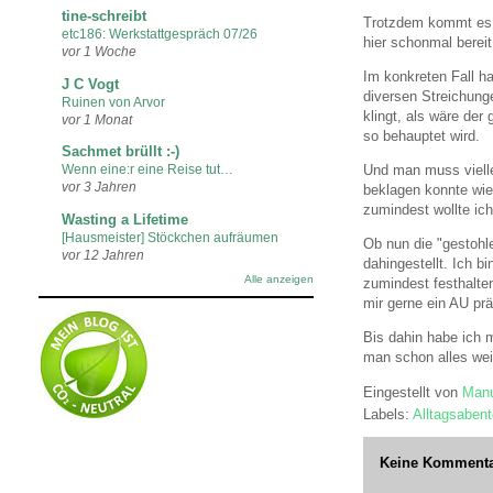
tine-schreibt
Trotzdem kommt es n
etc186: Werkstattgespräch 07/26
hier schonmal berei
vor 1 Woche
Im konkreten Fall h
J C Vogt
diversen Streichung
Ruinen von Arvor
klingt, als wäre de
vor 1 Monat
so behauptet wird.
Sachmet brüllt :-)
Und man muss vielle
Wenn eine:r eine Reise tut…
vor 3 Jahren
beklagen konnte wie 
zumindest wollte ich
Wasting a Lifetime
[Hausmeister] Stöckchen aufräumen
Ob nun die "gestohl
vor 12 Jahren
dahingestellt. Ich b
Alle anzeigen
zumindest festhalten
mir gerne ein AU pr
Bis dahin habe ich 
man schon alles weiß
Eingestellt von
Manu
Labels:
Alltagsabent
Keine Kommenta