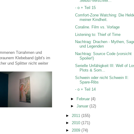
Selbst-Verschrei...
- o + Teil 15
Comfort-Zone Watching: Die Held
meiner Kindheit.
Coraline. Film vs. Vorlage
Listening to: Thief of Time
Nachtrag: Drachen - Mythen, Sag
und Legenden
enommenen Türrahmen und
Nachtrag: Source Code (vorsicht
 braunem Klebeband (gibt's im
Spoiler!)
er und Splitter nicht weiter
Serielle Unfähigkeit III: Well of Lo
Plots & Som...
Schwein oder nicht Schwein II:
Spare-Ribs
- o + Teil 14
►
Februar
(4)
►
Januar
(12)
►
2011
(155)
►
2010
(171)
►
2009
(74)