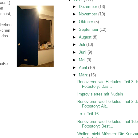
aus!;)
►
Dezember
(13)
en
ch ist,
►
November
(10)
►
Oktober
(5)
 decken
►
September
(12)
eichen
l das
►
August
(8)
►
Juli
(10)
►
Juni
(9)
►
Mai
(9)
weiße
►
April
(10)
▼
März
(15)
Renovieren wie Herkules, Teil 3 d
Fotostory: Das...
Improvisiertes mit Nudeln
Renovieren wie Herkules, Teil 2 d
Fotostory: Alt...
- o + Teil 16
Renovieren wie Herkules, Teil 1de
Fotostory: Best...
Wollen, nicht Müssen: Die Kur z