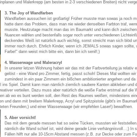
inplanen und Malerkrepp (am besten in 2-3 verschiedenen Breiten) nicht verg
3. The Joy of Wandfarben
Wandfarben aussuchen ist großartig! Früher musste man sowas ja noch m
hatte dann das Problem, dass man nie wieder denselben Farbton traf, w
musste. Heutzutage macht man das im Baumarkt und kann dich zwischen
Nuancen wählen und bestenfalls sogar noch unter verschiedenen Lichteinfä
deckendes Weiß ist natürlich auch wichtig, sonst streicht man sich blöd 
immer noch durch. Ehrlich Kinder, wenn ich JEMALS sowas sagen sollte, wie
Farbe!" dann weist mich bitte ein, dann bin ich senil!;)
4. Wasserwage und Maleracryl
In unserer letzen Wohnung haben wir das mit der Farbverteilung ja relativ 
gelöst - eine Wand pro Zimmer, fertig, passt schoh! Dieses Mal wollten wir
zumindest in ein paar Zimmern ein bißchen ambitionierter angehen und d
yl ins Spiel. Damit kann man nämlich ziemlich saubere Kanten abkleben und d
reativer verteilen. Dazu muss aber natürlich die weiße Farbe erstmal auf die
en ab wo es bunt werden soll, den Rest des Raumes weißen, mindestens ein
en und dann mit breitem Malerkrepp, Acryl und Spitzpistole (gibt's im Baumar
teten Freunden;) und einer Wasserwaage (wir empfehlen Laser!) bewaffnen.
5. Aber vorsicht!
Das mit dem gerade messen hat so seine Tücken, mussten wir feststelle
nämlich die Wand schief ist, wird deine gerade Linie verhängnisvoll...;) In 
Fällen hilft nur alle 10-15cm Abstand messen (z.B. zur Decke oder zum F