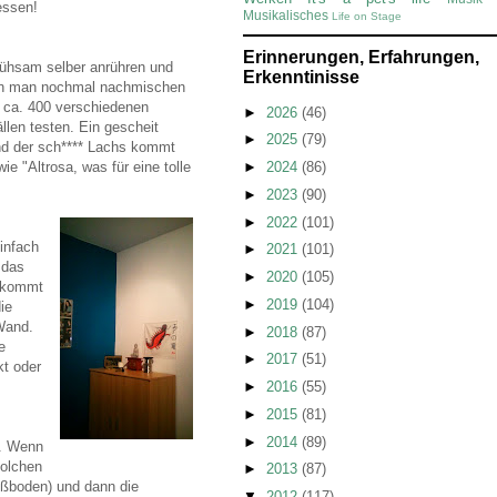
essen!
Musikalisches
Life on Stage
Erinnerungen, Erfahrungen,
ühsam selber anrühren und
Erkenntinisse
enn man nochmal nachmischen
 ca. 400 verschiedenen
►
2026
(46)
llen testen. Ein gescheit
►
2025
(79)
und der sch**** Lachs kommt
 "Altrosa, was für eine tolle
►
2024
(86)
►
2023
(90)
►
2022
(101)
einfach
►
2021
(101)
 das
►
2020
(105)
a kommt
►
2019
(104)
ie
 Wand.
►
2018
(87)
e
►
2017
(51)
kt oder
►
2016
(55)
►
2015
(81)
►
2014
(89)
n. Wenn
solchen
►
2013
(87)
ußboden) und dann die
▼
2012
(117)