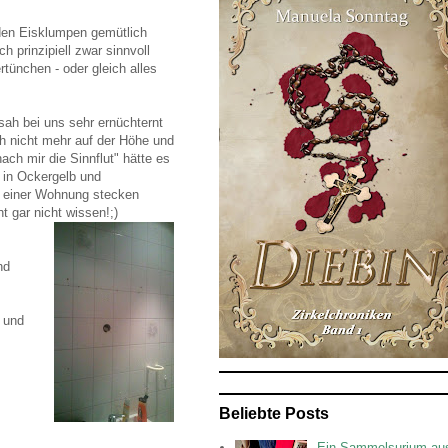
 den Eisklumpen gemütlich
h prinzipiell zwar sinnvoll
tünchen - oder gleich alles
sah bei uns sehr ernüchternt
ch nicht mehr auf der Höhe und
nach mir die Sinnflut" hätte es
e in Ockergelb und
in einer Wohnung stecken
t gar nicht wissen!;)
nd
 und
Beliebte Posts
Ein Sammelsurium au