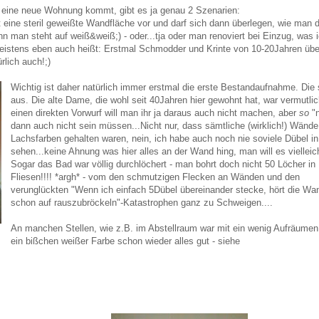
eine neue Wohnung kommt, gibt es ja genau 2 Szenarien:
 eine steril geweißte Wandfläche vor und darf sich dann überlegen, wie man
enn man steht auf weiß&weiß;) - oder...tja oder man renoviert bei Einzug, was ic
meistens eben auch heißt: Erstmal Schmodder und Krinte von 10-20Jahren über
rlich auch!;)
Wichtig ist daher natürlich immer erstmal die erste Bestandaufnahme. Die 
aus. Die alte Dame, die wohl seit 40Jahren hier gewohnt hat, war vermutli
einen direkten Vorwurf will man ihr ja daraus auch nicht machen, aber
so
"
dann auch nicht sein müssen...Nicht nur, dass sämtliche (wirklich!) Wänd
Lachsfarben gehalten waren, nein, ich habe auch noch nie soviele Dübel 
sehen...keine Ahnung was hier alles an der Wand hing, man will es vielleich
Sogar das Bad war völlig durchlöchert - man bohrt doch nicht 50 Löcher in
Fliesen!!!! *argh* - vom den schmutzigen Flecken an Wänden und den
verunglückten "Wenn ich einfach 5Dübel übereinander stecke, hört die Wa
schon auf rauszubröckeln"-Katastrophen ganz zu Schweigen....
An manchen Stellen, wie z.B. im Abstellraum war mit ein wenig Aufräumen
ein bißchen weißer Farbe schon wieder alles gut - siehe