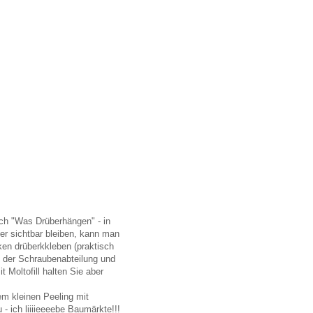
auch "Was Drüberhängen" - in
r sichtbar bleiben, kann man
en drüberkkleben (praktisch
in der Schraubenabteilung und
Moltofill halten Sie aber
m kleinen Peeling mit
 ich liiiieeeebe Baumärkte!!!