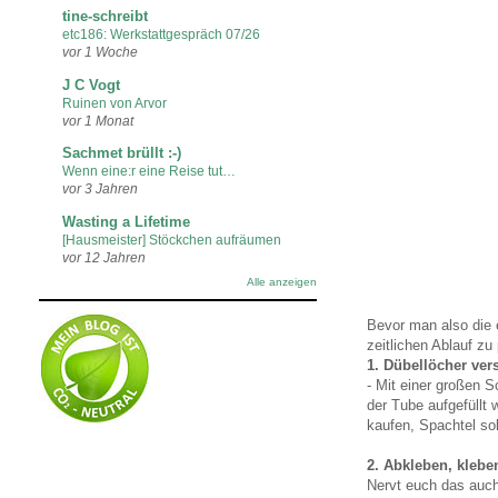
tine-schreibt
etc186: Werkstattgespräch 07/26
vor 1 Woche
J C Vogt
Ruinen von Arvor
vor 1 Monat
Sachmet brüllt :-)
Wenn eine:r eine Reise tut…
vor 3 Jahren
Wasting a Lifetime
[Hausmeister] Stöckchen aufräumen
vor 12 Jahren
Alle anzeigen
Bevor man also die 
zeitlichen Ablauf zu
1. Dübellöcher ver
- Mit einer großen S
der Tube aufgefüllt
kaufen, Spachtel so
2. Abkleben, kleben
Nervt euch das auch