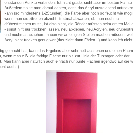
entstanden Punkte verbinden. Ist nicht grade, sieht aber im besten Fall so 
Außerdem sollte man darauf achten, dass das Acryl ausreichend antrockn
kann (so mindestens 1-2Stunden), die Farbe aber noch so feucht wie mögli
wenn man die Streifen abzieht! Erstmal abwarten, ob man nochmal
drüberstreichen muss, ist also nicht, die Ränder müssen beim ersten Mal
- sonst hilft nur trocknen lassen, neu abkleben, neu Acrylen, neu drüberstr
und nochmal abziehen...haben wir an eingien Stellen machen müssen, wei
Acryl nicht trocken genug war (das zieht dann Fäden...) und kann ich nicht
tig gemacht hat, kann das Ergebnis aber sehr nett aussehen und einen Raum
n, wenn man z.B. die farbige Fläche nur bis zur Linie der Türzargen oder der
t. Man kann aber natürlich auch einfach nur bunte Flächen irgendwo auf die 
eht auch!:)