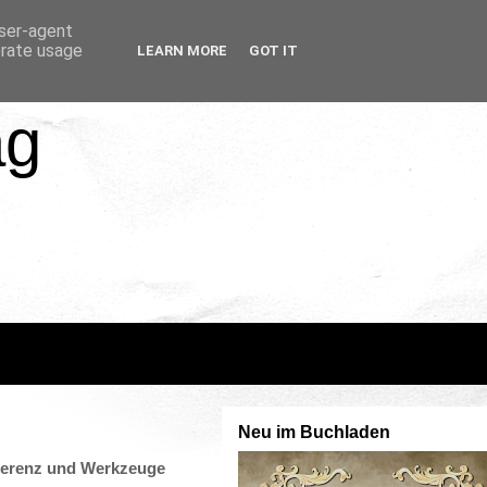
user-agent
erate usage
LEARN MORE
GOT IT
ag
Neu im Buchladen
nferenz und Werkzeuge