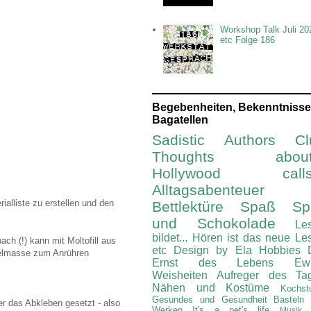
Workshop Talk Juli 20
etc Folge 186
Begebenheiten, Bekenntnisse
Bagatellen
Sadistic Authors Cl
Thoughts about.
Hollywood calls.
Alltagsabenteuer
alliste zu erstellen und den
Bettlektüre
Spaß Spi
und Schokolade
Le
bildet...
Hören ist das neue Le
ch (!) kann mit Moltofill aus
etc
Design by Ela
Hobbies
htelmasse zum Anrühren
Ernst des Lebens
Ew
Weisheiten
Aufreger des Ta
Nähen und Kostüme
Kochst
Gesundes und Gesundheit
Basteln
er das Abkleben gesetzt - also
Werken
It's a pet's life
Musik 