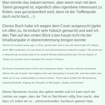
Man könnte das riskant nennen, aber wenn man mit dem
Talent gesegnet ist, eigentlich alles irgendwie interessant zu
finden, was gut präsentiert wird, dann ist die Trefferquote
doch recht hoch...;-)
Dieses Buch habe ich wegen dem Cover ausgesucht (gebe
ich offen zu, ist einfach sehr hübsch gemacht) und weil ich
den Titel auf den ersten Blick ü-ber-haupt nicht mit der
Inhaltsangabe in übereinstimmung bringen konnte:
Almost six hundred years ago, a short, genial man took a very old manuscript off a library
shelf. With excitement, he saw what he had discovered and ordered it copied. The book was
a miraculously surviving copy of an ancient Roman philosophical epic, On the Nature of
Things by Lucretius and it changed the course of history.
He found a beautiful poem of the most dangerous ideas - that the universe functioned
without the aid of gods, that religious fear was damaging to human life, and that matter was
made up of very small particles in eternal motion. These ideas fuelled the Renaissance,
inspiring Botticelli, shaping the thoughts of Montaigne, Darwin and Einstein.
Dieses Mysterium musste also gelöst werden und ich kann nach der
Lektüre nur s
agen, dass der Titel im Nach
hinein völlig Sinn macht
, aber
dass ich selten ein so...unkonventionelles Sachbuch gelesen habe.