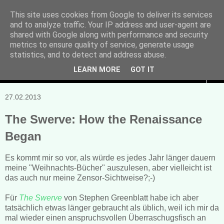
This site uses cookies from Google to deliver its services
and to analyze traffic. Your IP address and user-agent are
Manuela Sonntag
shared with Google along with performance and security
metrics to ensure quality of service, generate usage
Bücher, Blogs & mehr
statistics, and to detect and address abuse.
LEARN MORE
GOT IT
▼
27.02.2013
The Swerve: How the Renaissance
Began
Es kommt mir so vor, als würde es jedes Jahr länger dauern
meine "Weihnachts-Bücher" auszulesen, aber vielleicht ist
das auch nur meine Zensor-Sichtweise?;-)
Für
The Swerve
von Stephen Greenblatt habe ich aber
tatsächlich etwas länger gebraucht als üblich, weil ich mir da
mal wieder einen anspruchsvollen Überraschugsfisch an