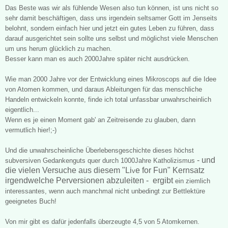
Das
B
este was wi
r als fühlende Wesen also tun können, ist
uns nicht so
sehr damit beschäftigen, dass uns irgendein seltsamer Gott im Jenseits
belohnt, sondern einfach hier und jetzt ein gutes Leben zu führen, dass
darauf ausgerichtet sein sollte un
s selbst und möglichst viele Menschen
um uns herum glücklich zu machen.
Besser kann man es auch
2000Jahre später nicht ausdrücken.
Wie man 2000 Jahre
vor der E
ntwicklung
eines Mikroscops
auf die Idee
von Atomen kommen
, und daraus Ableitungen für das menschliche
Handeln
entwickeln konnte,
finde ich total unfassbar unwahrscheinlich
eigentl
ich...
Wenn es je einen Moment gab' an Zeitreisende zu g
la
uben, dann
vermutlich hier!;-)
Und die unwahr
scheinliche Überlebensgesch
ichte diese
s höchst
- und
subversiven Gedankenguts que
r durch 1000Jahre Katholizismus
die vielen Versuche aus diesem "Li
e for Fun" Kernsatz
v
irgendwelche Perversionen abzuleiten - ergibt
ein ziemlich
interessantes, wenn auch manchmal nicht unbedingt zur Bettlektüre
geeignete
s Buch!
Von mir gibt es dafür jedenfalls überzeugte 4,5 von 5 Atomkernen
.