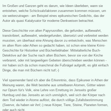
Im Großen und Ganzen geht es darum, wie Ideen überleben, wann sie
entstehen, welche Schicksalsfaktor
en zusammen kommen müssen, um
sie weiterzutragen
- am Beispiel eines epikureischen
Gedichts, das der
Autor als quasi Katalysator für moderne Denkweisen betrachtet.
Diese Geschichte
von alten Papyrusrollen, die gefunden, aufbewahrt,
transkribiert, aufbewahrt, wiedergefunden, übersetzt und verbreitet werden
m
ussten, um überhaut eine Ahnung davon zu entw
ickeln, was Menschen
im alten Rom oder Athen so gedacht haben, ist schon eine kleine Krimi-
Geschichte für
H
istoriker und Büch
erliebhaber
:
Mittelalterliche Buch-
De
tektive auf der
Suche nach alten Büchern, bevor sie von der Kirche
verbrannt, oder mit langweiligen Gebeten überschrieben werden können -
mi
r haben sich da schon manchmal die Fußnägel aufgrollt, es gibt einfach
Dinge, die man mit Büchern nicht tut!;
-)
Viel spannender f
and ich aber die Erkenntnis, dass Epiku
r
e
er in Athen der
Meinung waren, die Welt bestehe aus unteilbaren Atomen,
Götter wären
nur Opium für
's
Volk,
eine Lehre von Errettung im
Jenseits gro
ßer
Humbug und das Jenseits an sich u
nmöglich, weil sich d
er Kör
per nach
dem Tod wieder in Atome auflöst, die du
rch völlig
e Zufallsbestimmung
(
Swerve
, da haben wir ihn!;-) neue Körper, Tiere, Steine, Pl
aneten formen,
oder auch nicht
.