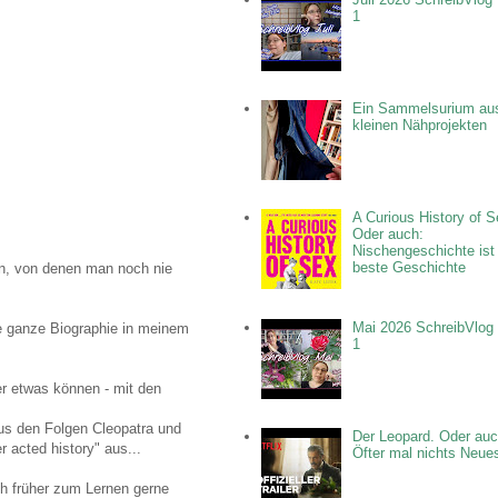
1
Ein Sammelsurium au
kleinen Nähprojekten
A Curious History of S
Oder auch:
Nischengeschichte ist
beste Geschichte
en, von denen man noch nie
Mai 2026 SchreibVlog 
e ganze Biographie in meinem
1
er etwas können - mit den
aus den Folgen Cleopatra und
Der Leopard. Oder auc
 acted history" aus...
Öfter mal nichts Neue
ch früher zum Lernen gerne