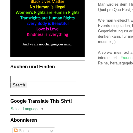
Man wird es dem The
Quid-pro-Quo Post, 
Wie man vielleicht 
Events eingeladen, 
Gegenleistung zu erb
denken kann, für mic
musste.;-)
Also war mein Schat
interessiert:
Frauen
Reihe, herausgegebe
Suchen und Finden
Google Translate This Sh*t!
Select Language
▼
Abonnieren
Posts