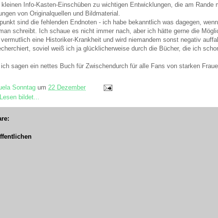
 kleinen Info-Kasten-Einschüben zu wichtigen Entwicklungen, die am Rande 
dungen von Originalquellen und Bildmaterial.
spunkt sind die fehlenden Endnoten - ich habe bekanntlich was dagegen, wenn
an schreibt. Ich schaue es nicht immer nach, aber ich hätte gerne die Mögli
 vermutlich eine Historiker-Krankheit und wird niemandem sonst negativ auffal
echerchiert, soviel weiß ich ja glücklicherweise durch die Bücher, die ich scho
 ich sagen ein nettes Buch für Zwischendurch für alle Fans von starken Fraue
ela Sonntag
um
22 Dezember
Lesen bildet...
re:
fentlichen