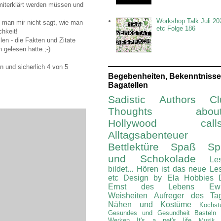
miterklärt werden müssen und
Workshop Talk Juli 20
 man mir nicht sagt, wie man
etc Folge 186
chkeit!
len - die Fakten und Zitate
n gelesen hatte.;-)
n und sicherlich 4 von 5
Begebenheiten, Bekenntnisse
Bagatellen
Sadistic Authors Cl
Thoughts about.
Hollywood calls.
Alltagsabenteuer
Bettlektüre
Spaß Spi
und Schokolade
Le
bildet...
Hören ist das neue Le
etc
Design by Ela
Hobbies
Ernst des Lebens
Ew
Weisheiten
Aufreger des Ta
Nähen und Kostüme
Kochst
Gesundes und Gesundheit
Basteln
Werken
It's a pet's life
Musik 