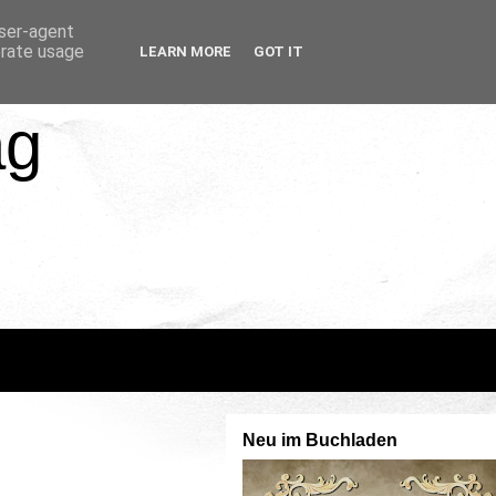
user-agent
erate usage
LEARN MORE
GOT IT
ag
Neu im Buchladen