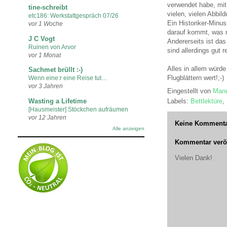
verwendet habe, mit
tine-schreibt
vielen, vielen Abbil
etc186: Werkstattgespräch 07/26
Ein Historiker-Minu
vor 1 Woche
darauf kommt, was m
J C Vogt
Andererseits ist das
Ruinen von Arvor
sind allerdings gut r
vor 1 Monat
Alles in allem würde
Sachmet brüllt :-)
Flugblättern wert!;-)
Wenn eine:r eine Reise tut…
vor 3 Jahren
Eingestellt von
Manu
Labels:
Bettlektüre
,
Wasting a Lifetime
[Hausmeister] Stöckchen aufräumen
vor 12 Jahren
Keine Kommenta
Alle anzeigen
Kommentar veröf
Vielen Dank!