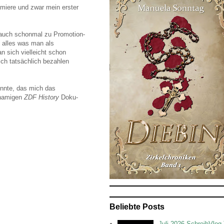
emiere und zwar mein erster
n auch schonmal zu Promotion-
 alles was man als
n sich vielleicht schon
ich tatsächlich bezahlen
onnte, das mich das
hnamigen
ZDF History
Doku-
Beliebte Posts
Juli 2026 SchreibVlog 