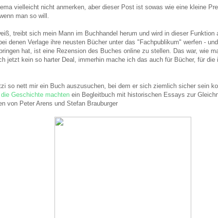
ma vielleicht nicht anmerken, aber dieser Post ist sowas wie eine kleine Pr
wenn man so will.
weiß, treibt sich mein Mann im Buchhandel herum und wird in dieser Funktio
bei denen Verlage ihre neusten Bücher unter das "Fachpublikum" werfen - und
ringen hat, ist eine Rezension des Buches online zu stellen. Das war, wie ma
h jetzt kein so harter Deal, immerhin mache ich das auch für Bücher, für die 
zi so nett mir ein Buch auszusuchen, bei dem er sich ziemlich sicher sein k
 die Geschichte machten
ein Begleitbuch mit historischen Essays zur Gleic
n von Peter Arens und Stefan Brauburger