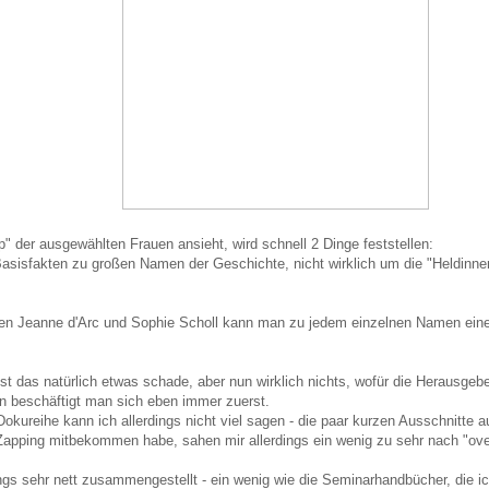
p" der ausgewählten Frauen ansieht, wird schnell 2 Dinge feststellen:
Basisfakten zu großen Namen der Geschichte, nicht wirklich um die "Heldinn
en Jeanne d'Arc und Sophie Scholl kann man zu jedem einzelnen Namen ein
ist das natürlich etwas schade, aber nun wirklich nichts, wofür die Herausgeb
 beschäftigt man sich eben immer zuerst.
Dokureihe kann ich allerdings nicht viel sagen - die paar kurzen Ausschnitte 
 Zapping mitbekommen habe, sahen mir allerdings ein wenig zu sehr nach "over
ings sehr nett zusammengestellt - ein wenig wie die Seminarhandbücher, die i