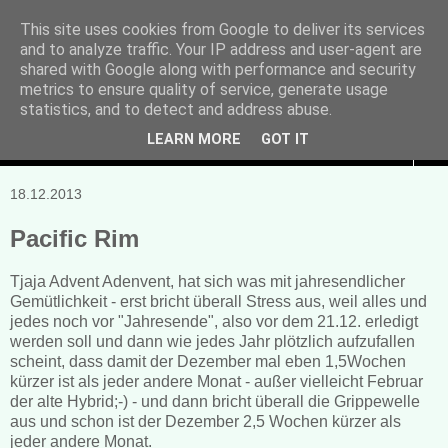
This site uses cookies from Google to deliver its services
and to analyze traffic. Your IP address and user-agent are
Manuela Sonntag
shared with Google along with performance and security
metrics to ensure quality of service, generate usage
Bücher, Blogs & mehr
statistics, and to detect and address abuse.
LEARN MORE
GOT IT
▼
18.12.2013
Pacific Rim
Tjaja Advent Adenvent, hat sich was mit jahresendlicher
Gemütlichkeit - erst bricht überall Stress aus, weil alles und
jedes noch vor "Jahresende", also vor dem 21.12. erledigt
werden soll und dann wie jedes Jahr plötzlich aufzufallen
scheint, dass damit der Dezember mal eben 1,5Wochen
kürzer ist als jeder andere Monat - außer vielleicht Februar
der alte Hybrid;-) - und dann bricht überall die Grippewelle
aus und schon ist der Dezember 2,5 Wochen kürzer als
jeder andere Monat.