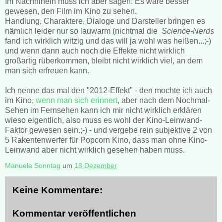
Im Nachhinein muss ich aber sagen: Es wäre besser
gewesen, den Film im Kino zu sehen.
Handlung, Charaktere, Dialoge und Darsteller bringen es
nämlich leider nur so lauwarm (nichtmal die
Science-Nerds
fand ich wirklich witzig und das will ja wohl was heißen...;-)
und wenn dann auch noch die Effekte nicht wirklich
großartig rüberkommen, bleibt nicht wirklich viel, an dem
man sich erfreuen kann.
Ich nenne das mal den "2012-Effekt" - den mochte ich auch
im Kino,
wenn man sich erinnert
, aber nach dem Nochmal-
Sehen im Fernsehen kann ich mir nicht wirklich erklären
wieso eigentlich, also muss es wohl der Kino-Leinwand-
Faktor gewesen sein.;-) - und vergebe rein subjektive 2 von
5 Rakentenwerfer für Popcorn Kino, dass man ohne Kino-
Leinwand aber nicht wirklich gesehen haben muss.
Manuela Sonntag
um
18 Dezember
Keine Kommentare:
Kommentar veröffentlichen