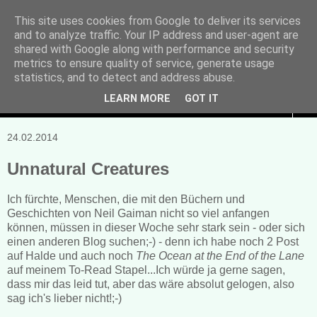
This site uses cookies from Google to deliver its services
and to analyze traffic. Your IP address and user-agent are
Manuela Sonntag
shared with Google along with performance and security
metrics to ensure quality of service, generate usage
Bücher, Blogs & mehr
statistics, and to detect and address abuse.
LEARN MORE
GOT IT
▼
24.02.2014
Unnatural Creatures
Ich fürchte, Menschen, die mit den Büchern und
Geschichten von Neil Gaiman nicht so viel anfangen
können, müssen in dieser Woche sehr stark sein - oder sich
einen anderen Blog suchen;-) - denn ich habe noch 2 Post
auf Halde und auch noch
The Ocean at the End of the Lane
auf meinem To-Read Stapel...Ich würde ja gerne sagen,
dass mir das leid tut, aber das wäre absolut gelogen, also
sag ich's lieber nicht!;-)