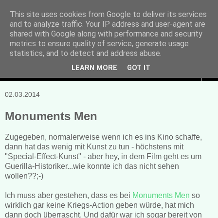
This site uses cookies from Google to deliver its services
and to analyze traffic. Your IP address and user-agent are
Manuela Sonntag
shared with Google along with performance and security
metrics to ensure quality of service, generate usage
Bücher, Blogs & mehr
statistics, and to detect and address abuse.
LEARN MORE
GOT IT
▼
02.03.2014
Monuments Men
Zugegeben, normalerweise wenn ich es ins Kino schaffe,
dann hat das wenig mit Kunst zu tun - höchstens mit
"Special-Effect-Kunst" - aber hey, in dem Film geht es um
Guerilla-Historiker...wie konnte ich das nicht sehen
wollen??;-)
Ich muss aber gestehen, dass es bei
Monuments Men
so
wirklich gar keine Kriegs-Action geben würde, hat mich
dann doch überrascht. Und dafür war ich sogar bereit von