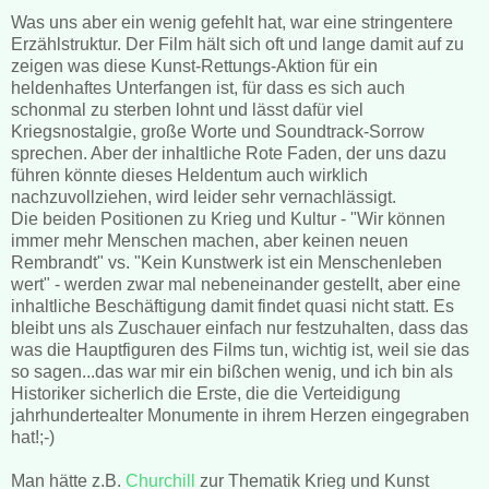
Was uns aber ein wenig gefehlt hat, war eine stringentere
Erzählstruktur. Der Film hält sich oft und lange damit auf zu
zeigen was diese Kunst-Rettungs-Aktion für ein
heldenhaftes Unterfangen ist, für dass es sich auch
schonmal zu sterben lohnt und lässt dafür viel
Kriegsnostalgie, große Worte und Soundtrack-Sorrow
sprechen. Aber der inhaltliche Rote Faden, der uns dazu
führen könnte dieses Heldentum auch wirklich
nachzuvollziehen, wird leider sehr vernachlässigt.
Die beiden Positionen zu Krieg und Kultur - "Wir können
immer mehr Menschen machen, aber keinen neuen
Rembrandt" vs. "Kein Kunstwerk ist ein Menschenleben
wert" - werden zwar mal nebeneinander gestellt, aber eine
inhaltliche Beschäftigung damit findet quasi nicht statt. Es
bleibt uns als Zuschauer einfach nur festzuhalten, dass das
was die Hauptfiguren des Films tun, wichtig ist, weil sie das
so sagen...das war mir ein bißchen wenig, und ich bin als
Historiker sicherlich die Erste, die die Verteidigung
jahrhundertealter Monumente in ihrem Herzen eingegraben
hat!;-)
Man hätte z.B.
Churchill
zur Thematik Krieg und Kunst