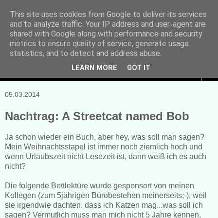
This site uses cookies from Google to deliver its services
and to analyze traffic. Your IP address and user-agent are
Manuela Sonntag
shared with Google along with performance and security
metrics to ensure quality of service, generate usage
Bücher, Blogs & mehr
statistics, and to detect and address abuse.
LEARN MORE
GOT IT
▼
05.03.2014
Nachtrag: A Streetcat named Bob
Ja schon wieder ein Buch, aber hey, was soll man sagen?
Mein Weihnachtsstapel ist immer noch ziemlich hoch und
wenn Urlaubszeit nicht Lesezeit ist, dann weiß ich es auch
nicht?
Die folgende Bettlektüre wurde gesponsort von meinen
Kollegen (zum 5jährigen Bürobestehen meinerseits;-), weil
sie irgendwie dachten, dass ich Katzen mag...was soll ich
sagen? Vermutlich muss man mich nicht 5 Jahre kennen,