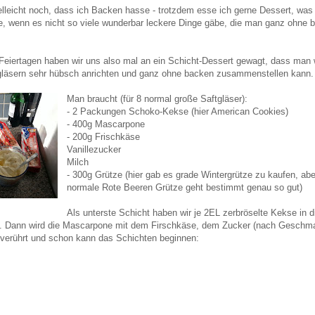
ielleicht noch, dass ich Backen hasse - trotzdem esse ich gerne Dessert, wa
e, wenn es nicht so viele wunderbar leckere Dinge gäbe, die man ganz ohn
Feiertagen haben wir uns also mal an ein Schicht-Dessert gewagt, dass man w
gläsern sehr hübsch anrichten und ganz ohne backen zusammenstellen kann.
Man braucht (für 8 normal große Saftgläser):
- 2 Packungen Schoko-Kekse (hier American Cookies)
- 400g Mascarpone
- 200g Frischkäse
Vanillezucker
Milch
- 300g Grütze (hier gab es grade Wintergrütze zu kaufen, ab
normale Rote Beeren Grütze geht bestimmt genau so gut)
Als unterste Schicht haben wir je 2EL zerbröselte Kekse in d
). Dann wird die Mascarpone mit dem Firschkäse, dem Zucker (nach Geschma
 verührt und schon kann das Schichten beginnen: