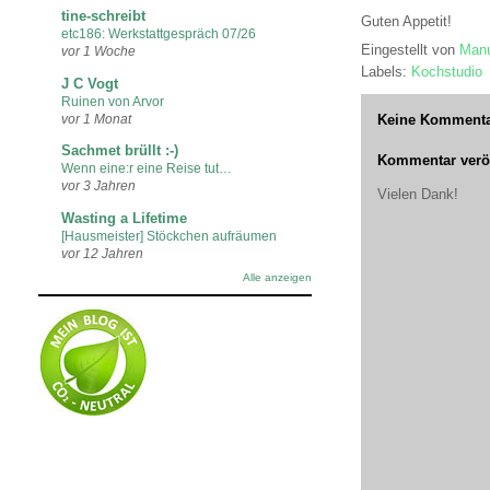
tine-schreibt
Guten Appetit!
etc186: Werkstattgespräch 07/26
Eingestellt von
Manu
vor 1 Woche
Labels:
Kochstudio
J C Vogt
Ruinen von Arvor
Keine Kommenta
vor 1 Monat
Sachmet brüllt :-)
Kommentar veröf
Wenn eine:r eine Reise tut…
vor 3 Jahren
Vielen Dank!
Wasting a Lifetime
[Hausmeister] Stöckchen aufräumen
vor 12 Jahren
Alle anzeigen