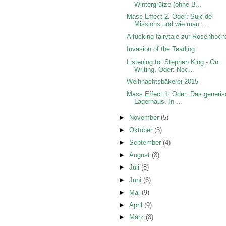
Wintergrütze (ohne B...
Mass Effect 2. Oder: Suicide
Missions und wie man ...
A fucking fairytale zur Rosenhoch
Invasion of the Tearling
Listening to: Stephen King - On
Writing. Oder: Noc...
Weihnachtsbäkerei 2015
Mass Effect 1. Oder: Das generi
Lagerhaus. In ...
►
November
(5)
►
Oktober
(5)
►
September
(4)
►
August
(8)
►
Juli
(8)
►
Juni
(6)
►
Mai
(9)
►
April
(9)
►
März
(8)