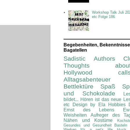
Workshop Talk Juli 20
etc Folge 186
Begebenheiten, Bekenntnisse
Bagatellen
Sadistic Authors Cl
Thoughts about.
Hollywood calls.
Alltagsabenteuer
Bettlektüre
Spaß Spi
und Schokolade
Le
bildet...
Hören ist das neue Le
etc
Design by Ela
Hobbies
Ernst des Lebens
Ew
Weisheiten
Aufreger des Ta
Nähen und Kostüme
Kochst
Gesundes und Gesundheit
Basteln
Werken
It's a pet's life
Musik 