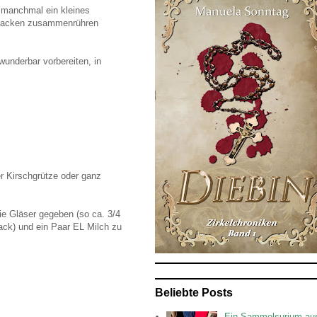
s manchmal ein kleines
e backen zusammenrühren
underbar vorbereiten, in
er Kirschgrütze oder ganz
ie Gläser gegeben (so ca. 3/4
ck) und ein Paar EL Milch zu
Beliebte Posts
Ein Sammelsurium au