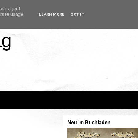
user-agent
erate usage
LEARN MORE
GOT IT
ag
Neu im Buchladen