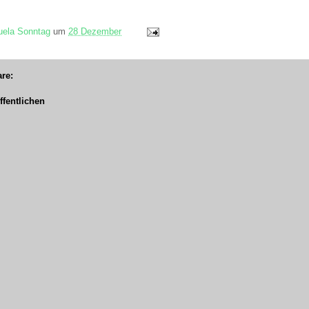
ela Sonntag
um
28 Dezember
re:
fentlichen