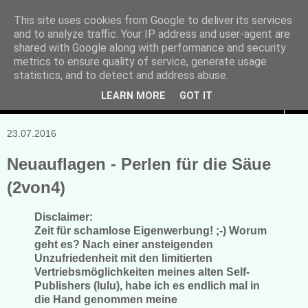
This site uses cookies from Google to deliver its services
and to analyze traffic. Your IP address and user-agent are
Manuela Sonntag
shared with Google along with performance and security
metrics to ensure quality of service, generate usage
Bücher, Blogs & mehr
statistics, and to detect and address abuse.
LEARN MORE
GOT IT
▼
23.07.2016
Neuauflagen - Perlen für die Säue
(2von4)
Disclaimer:
Zeit für schamlose Eigenwerbung! ;-) Worum
geht es? Nach einer ansteigenden
Unzufriedenheit mit den limitierten
Vertriebsmöglichkeiten meines alten Self-
Publishers (lulu), habe ich es endlich mal in
die Hand genommen meine