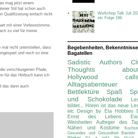
Man mag jetzt einem
htener Stil hat schon auch
Workshop Talk Juli 20
n Qualifizierung einfach nicht
etc Folge 186
rt mit einer Vorlesestimme,
ach zu viel für meine
 mal nicht unterstellen, dass
Begebenheiten, Bekenntnisse
eingespart und noch so eine
Bagatellen
Sadistic Authors Cl
Thoughts about.
 die verschlungenen Pfade,
nn für das Hörbuch kann ich
Hollywood calls.
Alltagsabenteuer
d das dann auch
Bettlektüre
Spaß Spi
und Schokolade
Le
bildet...
Hören ist das neue Le
etc
Design by Ela
Hobbies
Ernst des Lebens
Ew
Weisheiten
Aufreger des Ta
Nähen und Kostüme
Kochst
Gesundes und Gesundheit
Basteln
Werken
It's a pet's life
Musik 