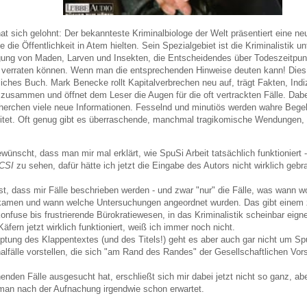
t sich gelohnt: Der bekannteste Kriminalbiologe der Welt präsentiert eine 
ie die Öffentlichkeit in Atem hielten. Sein Spezialgebiet ist die Kriminalistik u
gung von Maden, Larven und Insekten, die Entscheidendes über Todeszeitpunk
t verraten können. Wenn man die entsprechenden Hinweise deuten kann! Dies 
iches Buch. Mark Benecke rollt Kapitalverbrechen neu auf, trägt Fakten, Indi
usammen und öffnet dem Leser die Augen für die oft vertrackten Fälle. Dabei 
erchen viele neue Informationen. Fesselnd und minutiös werden wahre Bege
itet. Oft genug gibt es überraschende, manchmal tragikomische Wendungen, 
gewünscht, dass man mir mal erklärt, wie SpuSi Arbeit tatsächlich funktioniert 
CSI
zu sehen, dafür hätte ich jetzt die Eingabe des Autors nicht wirklich gebra
st, dass mir Fälle beschrieben werden - und zwar "nur" die Fälle, was wann w
kamen und wann welche Untersuchungen angeordnet wurden. Das gibt einem z
konfuse bis frustrierende Bürokratiewesen, in das Kriminalistik scheinbar eigne
äfern jetzt wirklich funktioniert, weiß ich immer noch nicht.
tung des Klappentextes (und des Titels!) geht es aber auch gar nicht um Sp
alfälle vorstellen, die sich "am Rand des Randes" der Gesellschaftlichen Vor
enden Fälle ausgesucht hat, erschließt sich mir dabei jetzt nicht so ganz, a
man nach der Aufnachung irgendwie schon erwartet.