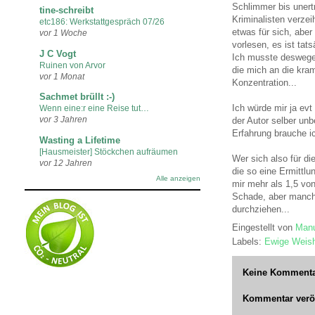
Schlimmer bis unertr
tine-schreibt
Kriminalisten verzei
etc186: Werkstattgespräch 07/26
etwas für sich, aber
vor 1 Woche
vorlesen, es ist tat
J C Vogt
Ich musste deswegen
Ruinen von Arvor
die mich an die kram
vor 1 Monat
Konzentration...
Sachmet brüllt :-)
Ich würde mir ja evt
Wenn eine:r eine Reise tut…
vor 3 Jahren
der Autor selber unb
Erfahrung brauche ic
Wasting a Lifetime
[Hausmeister] Stöckchen aufräumen
Wer sich also für d
vor 12 Jahren
die so eine Ermittl
Alle anzeigen
mir mehr als 1,5 von
Schade, aber manch
durchziehen...
Eingestellt von
Manu
Labels:
Ewige Weish
Keine Kommenta
Kommentar veröf