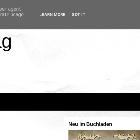
user-agent
erate usage
LEARN MORE
GOT IT
ag
Neu im Buchladen