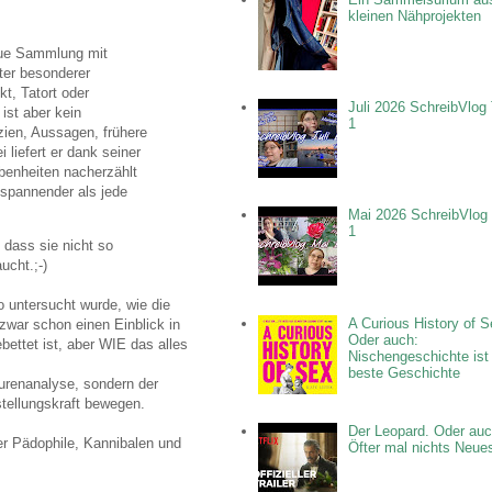
kleinen Nähprojekten
neue Sammlung mit
nter besonderer
t, Tatort oder
Juli 2026 SchreibVlog 
ist aber kein
1
zien, Aussagen, frühere
liefert er dank seiner
benheiten nacherzählt
spannender als jede
Mai 2026 SchreibVlog 
1
- dass sie nicht so
ucht.;-)
o untersucht wurde, wie die
A Curious History of S
war schon einen Einblick in
Oder auch:
bettet ist, aber WIE das alles
Nischengeschichte ist
beste Geschichte
urenanalyse, sondern der
stellungskraft bewegen.
Der Leopard. Oder auc
ber Pädophile, Kannibalen und
Öfter mal nichts Neue