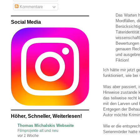
Kommentare
Das Warten ha
Mordfällen, d
Social Media
Berücksichti
Täteridentitä
wissenschaftl
Bewertungen z
genauen Rech
und ausgebre
Fiktion!
Ich hätte mir jetzt 
funktioniert, wie bei
Was aber passiert, i
Hinweise zustande 
das teilweise recht 
mit den Larven und K
Entgegen der Behaup
Autor möchte Krimin
Höher, Schneller, Weiterlesen!
Thomas Michalskis Webseite
Wie er die entsprech
Filmprojekte alt und neu
Serienmörder hatte 
vor 1 Woche