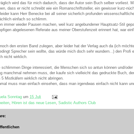
äglich wird das für mich dadurch, dass der Autor sein Buch selber vorliest. 
hen, dass er nicht schreibt wie ein Romanschriftsteller, ein gewisser kurz-nüc
 leider kann Herr Benecke bei all seiner sicherlich profunden wissenschaftliche
sächlich einfach so schlimm.
 immer wieder Pausen machen, weil kurz angebundener Hauptsatz-Stil gepaa
pfigen abgelesenen Referate aus meiner Oberstufenzeit erinnert hat, war einf
 noch den ersten Band zulegen, aber leider hat der Verlag auch da (ich möchte
edingt Sprecher sein wollte, das würde mich doch sehr wundern...) den Profi 
h nicht wirklich.
ie schlimmen Dinge interessiert, die Menschen sich so antun können und/oder
ung manchmal nehmen muss, der kaufe sich vielleicht das gedruckte Buch, de
 5 Mistkäfern wirklich nicht abringen.
mal muss man einfach einsehen, dass man irgendwas einfach nicht kann un
ela Sonntag
um
15 Juli
eiten
,
Hören ist das neue Lesen
,
Sadistic Authors Club
re:
fentlichen