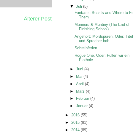
▼
Juli
(5)
Fantastic Beasts and Where to F
Them
Älterer Post
Manners & Muntiny (The End of
Finishing School)
Angehört: Mordspuren. Oder: Tite
und Sprecher hab...
Schreibferien
Rogue One. Oder: Füllen wir ein
Plothole.
►
Juni
(4)
►
Mai
(4)
►
April
(4)
►
März
(4)
►
Februar
(4)
►
Januar
(4)
►
2016
(55)
►
2015
(81)
►
2014
(89)