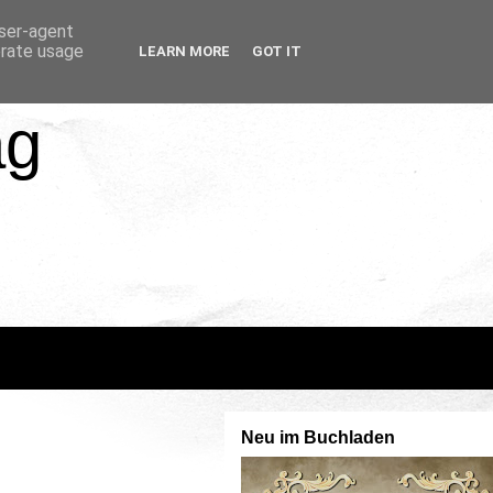
user-agent
erate usage
LEARN MORE
GOT IT
ag
Neu im Buchladen