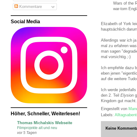
Wars of the R
Kommentare
war-torn Engl
Social Media
Elizabeth of York le
hauptsächlich darum
Allerdings war ich j
mal zu erfahren was 
man sagen "degradie
mal vorsichtig.;-)
Ich empfehle dazu b
eben jenen "eigentl
auf die weitere Tudo
Ich werde jedenfalls
den 2. Teil
Elysion
g
Kingdom gut macht.;
Eingestellt von
Manu
Höher, Schneller, Weiterlesen!
Labels:
Alltagsabent
Thomas Michalskis Webseite
Filmprojekte alt und neu
Keine Kommenta
vor 5 Tagen