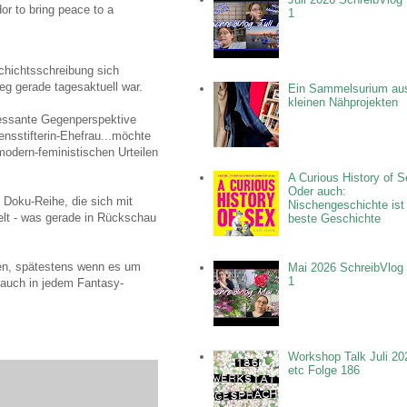
r to bring peace to a
1
schichtsschreibung sich
g gerade tagesaktuell war.
Ein Sammelsurium au
kleinen Nähprojekten
eressante Gegenperspektive
densstifterin-Ehefrau...möchte
modern-feministischen Urteilen
A Curious History of S
Oder auch:
e Doku-Reihe, die sich mit
Nischengeschichte ist
ielt - was gerade in Rückschau
beste Geschichte
ren, spätestens wenn es um
Mai 2026 SchreibVlog 
1
 auch in jedem Fantasy-
Workshop Talk Juli 20
etc Folge 186