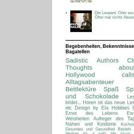
Der Leopard. Oder auc
Öfter mal nichts Neue
Begebenheiten, Bekenntnisse
Bagatellen
Sadistic Authors Cl
Thoughts about.
Hollywood calls.
Alltagsabenteuer
Bettlektüre
Spaß Spi
und Schokolade
Le
bildet...
Hören ist das neue Le
etc
Design by Ela
Hobbies
Ernst des Lebens
Ew
Weisheiten
Aufreger des Ta
Nähen und Kostüme
Kochst
Gesundes und Gesundheit
Basteln
Werken
It's a pet's life
Musik 