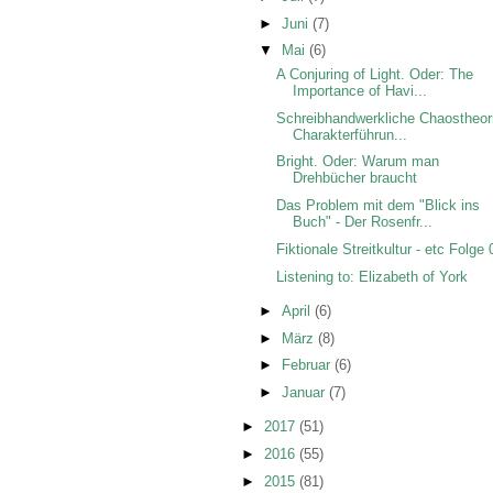
►
Juni
(7)
▼
Mai
(6)
A Conjuring of Light. Oder: The
Importance of Havi...
Schreibhandwerkliche Chaostheor
Charakterführun...
Bright. Oder: Warum man
Drehbücher braucht
Das Problem mit dem "Blick ins
Buch" - Der Rosenfr...
Fiktionale Streitkultur - etc Folge
Listening to: Elizabeth of York
►
April
(6)
►
März
(8)
►
Februar
(6)
►
Januar
(7)
►
2017
(51)
►
2016
(55)
►
2015
(81)