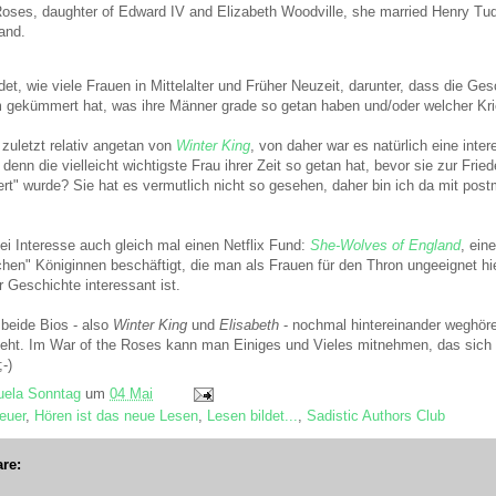
oses, daughter of Edward IV and Elizabeth Woodville, she married Henry Tudo
and.
idet, wie viele Frauen in Mittelalter und Früher Neuzeit, darunter, dass die Ge
 gekümmert hat, was ihre Männer grade so getan haben und/oder welcher Krie
a zuletzt relativ angetan von
Winter King
, von daher war es natürlich eine int
denn die vielleicht wichtigste Frau ihrer Zeit so getan hat, bevor sie zur Frie
rt" wurde? Sie hat es vermutlich nicht so gesehen, daher bin ich da mit post
ei Interesse auch gleich mal einen Netflix Fund:
She-Wolves of England
, ein
ichen" Königinnen beschäftigt, die man als Frauen für den Thron ungeeignet h
r Geschichte interessant ist.
 beide Bios - also
Winter King
und
Elisabeth
- nochmal hintereinander weghö
eht. Im War of the Roses kann man Einiges und Vieles mitnehmen, das sich
-)
ela Sonntag
um
04 Mai
euer
,
Hören ist das neue Lesen
,
Lesen bildet...
,
Sadistic Authors Club
re: