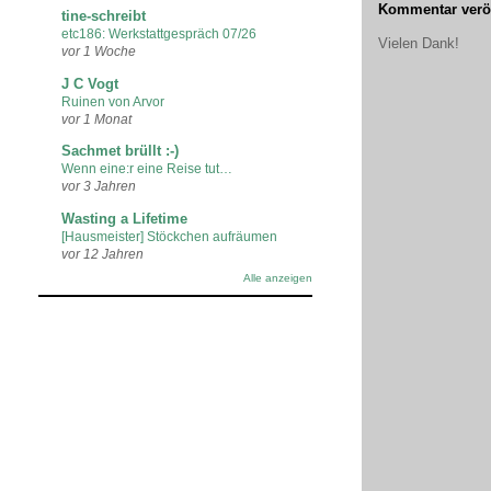
Kommentar veröf
tine-schreibt
etc186: Werkstattgespräch 07/26
Vielen Dank!
vor 1 Woche
J C Vogt
Ruinen von Arvor
vor 1 Monat
Sachmet brüllt :-)
Wenn eine:r eine Reise tut…
vor 3 Jahren
Wasting a Lifetime
[Hausmeister] Stöckchen aufräumen
vor 12 Jahren
Alle anzeigen