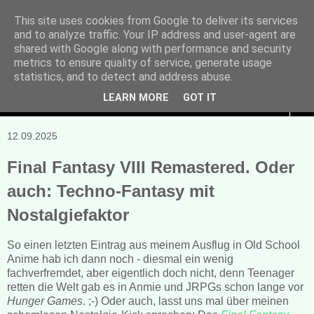
This site uses cookies from Google to deliver its services
and to analyze traffic. Your IP address and user-agent are
Manuela Sonntag
shared with Google along with performance and security
metrics to ensure quality of service, generate usage
Bücher, Blogs & mehr
statistics, and to detect and address abuse.
LEARN MORE
GOT IT
▼
12.09.2025
Final Fantasy VIII Remastered. Oder
auch: Techno-Fantasy mit
Nostalgiefaktor
So einen letzten Eintrag aus meinem Ausflug in Old School
Anime hab ich dann noch - diesmal ein wenig
fachverfremdet, aber eigentlich doch nicht, denn Teenager
retten die Welt gab es in Anmie und JRPGs schon lange vor
Hunger Games
. ;-) Oder auch, lasst uns mal über meinen