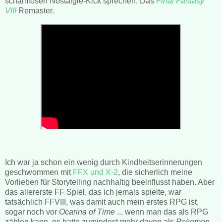
schamlosen Nostalgie-Kick sprechen: Das
Final Fantasy
VIII
Remaster.
Ich war ja schon ein wenig durch Kindheitserinnerungen
geschwommen mit
FFX und X-2
, die sicherlich meine
Vorlieben für Storytelling nachhaltig beeinflusst haben. Aber
das allererste FF Spiel, das ich jemals spielte, war
tatsächlich FFVIII, was damit auch mein erstes RPG ist,
sogar noch vor
Ocarina of Time
... wenn man das als RPG
zählen kann, es hatte zumindest mehr davon als
Pokemon
.