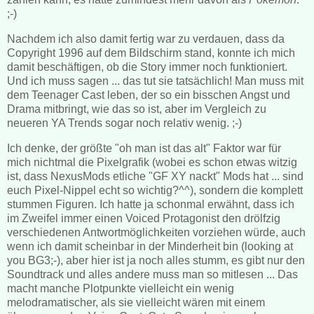
;-)
Nachdem ich also damit fertig war zu verdauen, dass da
Copyright 1996 auf dem Bildschirm stand, konnte ich mich
damit beschäftigen, ob die Story immer noch funktioniert.
Und ich muss sagen ... das tut sie tatsächlich! Man muss mit
dem Teenager Cast leben, der so ein bisschen Angst und
Drama mitbringt, wie das so ist, aber im Vergleich zu
neueren YA Trends sogar noch relativ wenig. ;-)
Ich denke, der größte "oh man ist das alt" Faktor war für
mich nichtmal die Pixelgrafik (wobei es schon etwas witzig
ist, dass NexusMods etliche "GF XY nackt" Mods hat ... sind
euch Pixel-Nippel echt so wichtig?^^), sondern die komplett
stummen Figuren. Ich hatte ja schonmal erwähnt, dass ich
im Zweifel immer einen Voiced Protagonist den drölfzig
verschiedenen Antwortmöglichkeiten vorziehen würde, auch
wenn ich damit scheinbar in der Minderheit bin (looking at
you BG3;-), aber hier ist ja noch alles stumm, es gibt nur den
Soundtrack und alles andere muss man so mitlesen ... Das
macht manche Plotpunkte vielleicht ein wenig
melodramatischer, als sie vielleicht wären mit einem