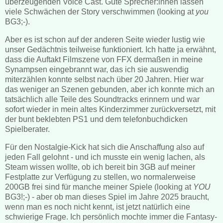
überzeugenden Voice Cast. Gute Sprecher:innen lassen
viele Schwächen der Story verschwimmen (looking at
you
BG3;-).
Aber es ist schon auf der anderen Seite wieder lustig wie
unser Gedächtnis teilweise funktioniert. Ich hatte ja erwähnt,
dass die Auftakt Filmszene von FFX dermaßen in meine
Synampsen eingebrannt war, das ich sie auswendig
miterzählen konnte selbst nach über 20 Jahren. Hier war
das weniger an Szenen gebunden, aber ich konnte mich an
tatsächlich alle Teile des Soundtracks erinnern und war
sofort wieder in mein altes Kinderzimmer zurückversetzt, mit
der bunt beklebten PS1 und dem telefonbuchdicken
Spielberater.
Für den Nostalgie-Kick hat sich die Anschaffung also auf
jeden Fall gelohnt - und ich musste ein wenig lachen, als
Steam wissen wollte, ob ich bereit bin 3GB auf meiner
Festplatte zur Verfügung zu stellen, wo normalerweise
200GB frei sind für manche meiner Spiele (looking at
YOU
BG3!;-) - aber ob man dieses Spiel im Jahre 2025 braucht,
wenn man es noch nicht kennt, ist jetzt natürlich eine
schwierige Frage. Ich persönlich mochte immer die Fantasy-