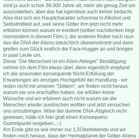
sind ja auch schon 38.000 Jahre alt, mehr als genug Zeit um
auszusterben, aber das hat irgendwie auch keiner bedacht.
Also löst sich ein Hauptcharakter schonmal in Alkohol und
Selbstmitleid auf, weil seine Götter ihm jetzt nicht mehr
erklären können warum er existiert (selber nachdenken liegt
niemandem in diesem Film;-), die anderen finden noch raus
das die DNA der Aliens tatsächlich übereinstimmt und dann
greifen zum Glück endlich die Face-Hugger an und bringen
in paar Leute um.
Diese "Die Menscheit ist ein Alien-Ableger" Bestätigung
nehme ich dem Film etwas übel, denn eigentlich empfand
ich die ansonsten konsequente Nicht-Erfüllung der
Erwartungen als einziges Hochgefühl der Handlung - wir
reden nicht mit unseren "Göttern", wir finden nicht heraus
warum sie uns erschaffen haben, sie erfüllen keine
Wünsche und wir erfahren auch nicht warum sie die
Menschen wieder auslöschen wollten und jetzt versuchen
uns umzubringen. Wäre der dumme DNA-Abgleich nicht
gewesen, hätte ich hier glatt einen Konsequenz-
Gummipunkt vergeben...;-)
Am Ende gibt es wie immer nur 1,5Überlebende und wir
finden noch heraus, dass der Heimatplanet der Götter-Aliens