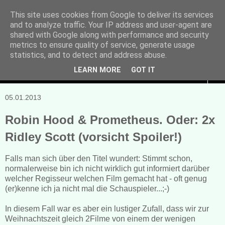
This site uses cookies from Google to deliver its services
and to analyze traffic. Your IP address and user-agent are
Manuela Sonntag
shared with Google along with performance and security
metrics to ensure quality of service, generate usage
Bücher, Blogs & mehr
statistics, and to detect and address abuse.
LEARN MORE
GOT IT
▼
05.01.2013
Robin Hood & Prometheus. Oder: 2x
Ridley Scott (vorsicht Spoiler!)
Falls man sich über den Titel wundert: Stimmt schon,
normalerweise bin ich nicht wirklich gut informiert darüber
welcher Regisseur welchen Film gemacht hat - oft genug
(er)kenne ich ja nicht mal die Schauspieler...;-)
In diesem Fall war es aber ein lustiger Zufall, dass wir zur
Weihnachtszeit gleich 2Filme von einem der wenigen