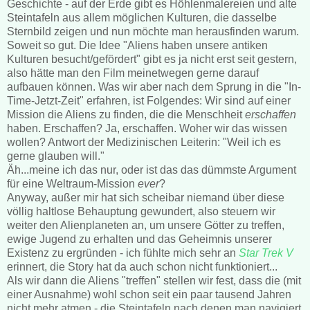
Geschichte - auf der Erde gibt es Höhlenmalereien und alte
Steintafeln aus allem möglichen Kulturen, die dasselbe
Sternbild zeigen und nun möchte man herausfinden warum.
Soweit so gut. Die Idee "Aliens haben unsere antiken
Kulturen besucht/gefördert" gibt es ja nicht erst seit gestern,
also hätte man den Film meinetwegen gerne darauf
aufbauen können. Was wir aber nach dem Sprung in die "In-
Time-Jetzt-Zeit" erfahren, ist Folgendes: Wir sind auf einer
Mission die Aliens zu finden, die die Menschheit
erschaffen
haben. Erschaffen? Ja, erschaffen. Woher wir das wissen
wollen? Antwort der Medizinischen Leiterin: "Weil ich es
gerne glauben will."
Äh...meine ich das nur, oder ist das das dümmste Argument
für eine Weltraum-Mission
ever
?
Anyway, außer mir hat sich scheibar niemand über diese
völlig haltlose Behauptung gewundert, also steuern wir
weiter den Alienplaneten an, um unsere Götter zu treffen,
ewige Jugend zu erhalten und das Geheimnis unserer
Existenz zu ergründen - ich fühlte mich sehr an
Star Trek V
erinnert, die Story hat da auch schon nicht funktioniert...
Als wir dann die Aliens "treffen" stellen wir fest, dass die (mit
einer Ausnahme) wohl schon seit ein paar tausend Jahren
nicht mehr atmen - die Steintafeln nach denen man navigiert