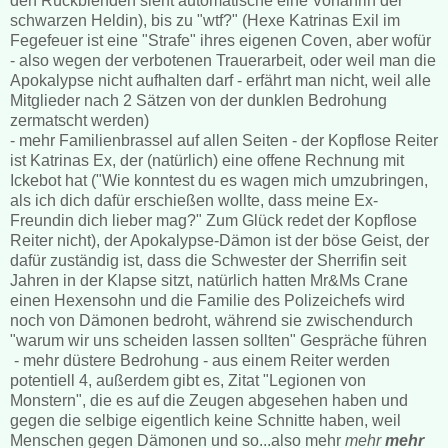
den Rückblenden sieht automatische eine Vorfahrin der
schwarzen Heldin), bis zu "wtf?" (Hexe Katrinas Exil im
Fegefeuer ist eine "Strafe" ihres eigenen Coven, aber wofür
- also wegen der verbotenen Trauerarbeit, oder weil man die
Apokalypse nicht aufhalten darf - erfährt man nicht, weil alle
Mitglieder nach 2 Sätzen von der dunklen Bedrohung
zermatscht werden)
- mehr Familienbrassel auf allen Seiten - der Kopflose Reiter
ist Katrinas Ex, der (natürlich) eine offene Rechnung mit
Ickebot hat ("Wie konntest du es wagen mich umzubringen,
als ich dich dafür erschießen wollte, dass meine Ex-
Freundin dich lieber mag?" Zum Glück redet der Kopflose
Reiter nicht), der Apokalypse-Dämon ist der böse Geist, der
dafür zuständig ist, dass die Schwester der Sherrifin seit
Jahren in der Klapse sitzt, natürlich hatten Mr&Ms Crane
einen Hexensohn und die Familie des Polizeichefs wird
noch von Dämonen bedroht, während sie zwischendurch
"warum wir uns scheiden lassen sollten" Gespräche führen
- mehr düstere Bedrohung - aus einem Reiter werden
potentiell 4, außerdem gibt es, Zitat "Legionen von
Monstern", die es auf die Zeugen abgesehen haben und
gegen die selbige eigentlich keine Schnitte haben, weil
Menschen gegen Dämonen und so...also mehr
mehr
mehr