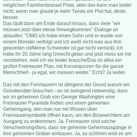
möglichen Familienbrassel Plots, aber das kann man leider
nicht, wenn man glaubt je mehr Twists ein Plot hat, desto
besser.
Das läuft dann am Ende darauf hinaus, dass viele "wir
müssen jetzt über etwas hinwegkommen"-Dialoge so
ablaufen: "OMG ich habe einen Sohn und er wurde von
einem Monster verfolgt und ich weiß nicht was aus ihm
geworden ist/Meine Schwester ist gar nicht verrückt, ich
habe ihr 20 Jahre lang Unrecht getan und jetzt muss sie mir
verzeiehen, weil ich sie leider brauche/Das ist alles ein
großer Freimaurer Plan, mit Konsequnzen für die ganze
Menschheit - ja egal, wir müssen weiter." Echt? Ja leider.
Das mit den Freimaurern ist übrigens der Grund warum wir
Gründerväter brauchen - es ist zwingend notwendig, dass
wir im geheimen Grab von George Washington eine
Freimaurer Pyramide finden und einen geheimen
Geheimgang, den man nur mit Wissen über
Freimaurersymbolik öffnen kann, um den Bösewichtem am
Ausgang zu entkommen. Ja, Freimaurer sind solche
Verschwörungsfans, dass sie geheime Geheimausgänge in
ihre geheimen Gräber einbauen. Ja, so schlimm wird es am