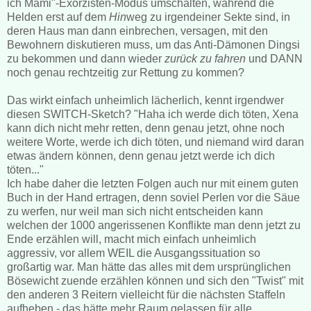
ich Mami"-Exorzisten-Modus umschalten, während die
Helden erst auf dem
Hin
weg zu irgendeiner Sekte sind, in
deren Haus man dann einbrechen, versagen, mit den
Bewohnern diskutieren muss, um das Anti-Dämonen Dingsi
zu bekommen und dann wieder
zurück zu fahren
und DANN
noch genau rechtzeitig zur Rettung zu kommen?
Das wirkt einfach unheimlich lächerlich, kennt irgendwer
diesen SWITCH-Sketch? "Haha ich werde dich töten, Xena
kann dich nicht mehr retten, denn genau jetzt, ohne noch
weitere Worte, werde ich dich töten, und niemand wird daran
etwas ändern können, denn genau jetzt werde ich dich
töten..."
Ich habe daher die letzten Folgen auch nur mit einem guten
Buch in der Hand ertragen, denn soviel Perlen vor die Säue
zu werfen, nur weil man sich nicht entscheiden kann
welchen der 1000 angerissenen Konflikte man denn jetzt zu
Ende erzählen will, macht mich einfach unheimlich
aggressiv, vor allem WEIL die Ausgangssituation so
großartig war. Man hätte das alles mit dem ursprünglichen
Bösewicht zuende erzählen können und sich den "Twist" mit
den anderen 3 Reitern vielleicht für die nächsten Staffeln
aufheben - das hätte mehr Raum gelassen für alle