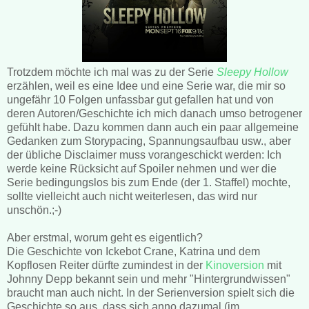
Trotzdem möchte ich mal was zu der Serie
Sleepy Hollow
erzählen, weil es eine Idee und eine Serie war, die mir so
ungefähr 10 Folgen unfassbar gut gefallen hat und von
deren Autoren/Geschichte ich mich danach umso betrogener
gefühlt habe. Dazu kommen dann auch ein paar allgemeine
Gedanken zum Storypacing, Spannungsaufbau usw., aber
der übliche Disclaimer muss vorangeschickt werden: Ich
werde keine Rücksicht auf Spoiler nehmen und wer die
Serie bedingungslos bis zum Ende (der 1. Staffel) mochte,
sollte vielleicht auch nicht weiterlesen, das wird nur
unschön.;-)
Aber erstmal, worum geht es eigentlich?
Die Geschichte von Ickebot Crane, Katrina und dem
Kopflosen Reiter dürfte zumindest in der
Kinoversion
mit
Johnny Depp bekannt sein und mehr "Hintergrundwissen"
braucht man auch nicht. In der Serienversion spielt sich die
Geschichte so aus, dass sich anno dazumal (im