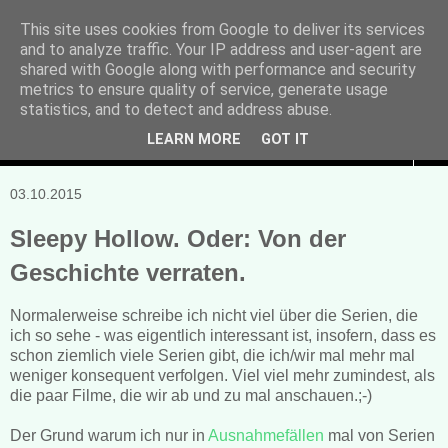
This site uses cookies from Google to deliver its services
and to analyze traffic. Your IP address and user-agent are
Manuela Sonntag
shared with Google along with performance and security
metrics to ensure quality of service, generate usage
Bücher, Blogs & mehr
statistics, and to detect and address abuse.
LEARN MORE
GOT IT
▼
03.10.2015
Sleepy Hollow. Oder: Von der
Geschichte verraten.
Normalerweise schreibe ich nicht viel über die Serien, die
ich so sehe - was eigentlich interessant ist, insofern, dass es
schon ziemlich viele Serien gibt, die ich/wir mal mehr mal
weniger konsequent verfolgen. Viel viel mehr zumindest, als
die paar Filme, die wir ab und zu mal anschauen.;-)
Der Grund warum ich nur in
Ausnahmefällen
mal von Serien