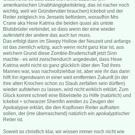
amerikanischen Unabhängigkeitskrieg, das ist nacher noch
wichtig, weil wir Gründerväter brauchen) Ickebot und der
Reiter zeitgleich ins Jenseits befördern, woraufhin Mrs
Crane aka Hexe Katrina die beiden quasi als untote
Blutsbrüder verbindet, so dass wenn der eine wieder
aufersteht der andere das auch tun muss.
Das erfolgt dann im Sleepy Hollow der Neuzeit und anfangs
ist das ziemlich witzig, auch wenn nicht ganz klar ist, aus
welchem Grund diese Zombie-Bruderschaft jetzt Sinn
machte - es wird zwischendurch angedeutet, dass Hexe
Katrina wohl nicht so ganz glücklich über den Tod ihres
Mannes war, was nachvollziehbar ist, aber wie ihr das dann
hilft ihn irgendwann in einer weit erntfernten Zukunft (in der
ihre alten Knochen schon zu Staub zerfallen sein dürften)
wieder aufstehen zu lassen, wird nicht wirklich erklärt. Zum
Glück kommt schnell eine Bibelstelle zu Hilfe (natürlich) und
Ickebot + schwarzer Sherrifin werden zu Zeugen der
Apokalypse erklärt, die den Kopflosen Reiter aufhalten
sollen, der (irre überraschend) natürlich ein
apokalyptischer
Reiter ist.
Soweit so christlich klar, wir wissen immer noch nicht wie