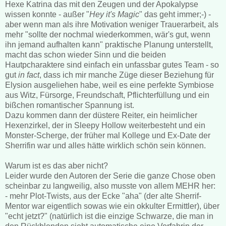
Hexe Katrina das mit den Zeugen und der Apokalypse
wissen konnte - außer "
Hey it's Magic
" das geht immer;-) -
aber wenn man als ihre Motivation weniger Trauerarbeit, als
mehr "sollte der nochmal wiederkommen, wär's gut, wenn
ihn jemand aufhalten kann" praktische Planung unterstellt,
macht das schon wieder Sinn und die beiden
Hautpcharaktere sind einfach ein unfassbar gutes Team - so
gut
in fact
, dass ich mir manche Züge dieser Beziehung für
Elysion ausgeliehen habe, weil es eine perfekte Symbiose
aus Witz, Fürsorge, Freundschaft, Pflichterfüllung und ein
bißchen romantischer Spannung ist.
Dazu kommen dann der düstere Reiter, ein heimlicher
Hexenzirkel, der in Sleepy Hollow weiterbesteht und ein
Monster-Scherge, der früher mal Kollege und Ex-Date der
Sherrifin war und alles hätte wirklich schön sein können.
Warum ist es das aber nicht?
Leider wurde den Autoren der Serie die ganze Chose oben
scheinbar zu langweilig, also musste von allem MEHR her:
- mehr Plot-Twists, aus der Ecke "aha" (der alte Sherrif-
Mentor war eigentlich sowas wie ein okkulter Ermittler), über
"echt jetzt?" (natürlich ist die einzige Schwarze, die man in