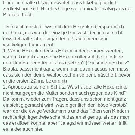
Ende, ich hatte darauf gewartet, dass Ickebot plötzlich
zerfließt und sich Nicolas Cage so Terminator mäßig aus der
Pfütze erhebt.
Den schlimmsten Twist mit dem Hexenkind ersparen ich
euch mal, das war der einzige Plottwist, den ich so nicht
erwartet hatte, aber sogar der fußt auf einem sehr
wackeligen Fundament:
1. Wenn Hexenkinder als Hexenkinder geboren werden,
warum kommt dann seine Hexenmutter auf die tolle Idee
den kleinen Feuerteufel auszusetzen? ("zu seinem Schutz"
Blabla, passt nicht ganz, wenn man davon ausgehen muss,
dass sich der kleine Warlock schon selber einäschert, bevor
er die ersten Zähne bekommt)
2. Apropos zu seinem Schutz: Was hat der alte Hexenzirkel
nicht nur gegen die Mutter sondern auch gegen das Kind?
Da kommt wieder zum Tragen, dass uns schon nicht ganz
einsichtig gemacht wird, was eigentlich der "böse Verstoß"
war, der die ewige Verdammnis und das Töten von Kindern
rechtfertigt. Irgendwie scheint das ernst genug, als das man
das erklären könnte, aber "Ja egal wir müssen weiter" trifft
es leider auch hier.