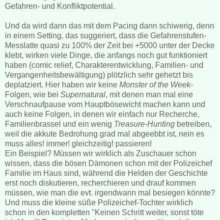
Gefahren- und Konfliktpotential.
Und da wird dann das mit dem Pacing dann schiwerig, denn
in einem Setting, das suggeriert, dass die Gefahrenstufen-
Messlatte quasi zu 100% der Zeit bei +5000 unter der Decke
klebt, wirken viele Dinge, die anfangs noch gut funktioniert
haben (comic relief, Charakterentwicklung, Familien- und
Vergangenheitsbewältigung) plötzlich sehr gehetzt bis
deplatziert. Hier haben wir keine
Monster of the Week
-
Folgen, wie bei
Supernatural
, mit denen man mal eine
Verschnaufpause vom Hauptbösewicht machen kann und
auch keine Folgen, in denen wir einfach nur Recherche,
Familienbrassel und ein wenig
Treasure-Hunting
betreiben,
weil die akkute Bedrohung grad mal abgeebbt ist, nein es
muss alles! immer! gleichzeitig! passieren!
Ein Beispiel? Müssen wir wirklich als Zuschauer schon
wissen, dass die bösen Dämonen schon mit der Polizeichef
Familie im Haus sind, während die Helden der Geschichte
erst noch diskutieren, recherchieren und drauf kommen
müssen, wie man die evt. irgendwann mal besiegen könnte?
Und muss die kleine süße Polizeichef-Tochter wirklich
schon in den kompletten "Keinen Schritt weiter, sonst töte