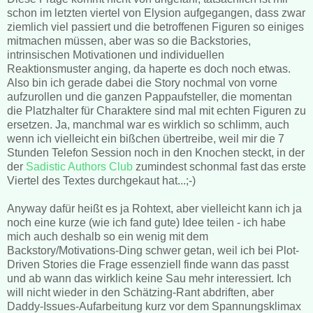
schon im letzten viertel von Elysion aufgegangen, dass zwar
ziemlich viel passiert und die betroffenen Figuren so einiges
mitmachen müssen, aber was so die Backstories,
intrinsischen Motivationen und individuellen
Reaktionsmuster anging, da haperte es doch noch etwas.
Also bin ich gerade dabei die Story nochmal von vorne
aufzurollen und die ganzen Pappaufsteller, die momentan
die Platzhalter für Charaktere sind mal mit echten Figuren zu
ersetzen. Ja, manchmal war es wirklich so schlimm, auch
wenn ich vielleicht ein bißchen übertreibe, weil mir die 7
Stunden Telefon Session noch in den Knochen steckt, in der
der
Sadistic Authors Club
zumindest schonmal fast das erste
Viertel des Textes durchgekaut hat...;-)
Anyway dafür heißt es ja Rohtext, aber vielleicht kann ich ja
noch eine kurze (wie ich fand gute) Idee teilen - ich habe
mich auch deshalb so ein wenig mit dem
Backstory/Motivations-Ding schwer getan, weil ich bei Plot-
Driven Stories die Frage essenziell finde wann das passt
und ab wann das wirklich keine Sau mehr interessiert. Ich
will nicht wieder in den Schätzing-Rant abdriften, aber
Daddy-Issues-Aufarbeitung kurz vor dem Spannungsklimax