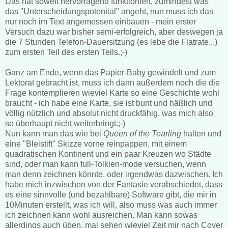
Das hat soweit hervorragend funktioniert, zumindest was
das "Unterscheidungspotential" angeht, nun muss ich das
nur noch im Text angemessen einbauen - mein erster
Versuch dazu war bisher semi-erfolgreich, aber deswegen ja
die 7 Stunden Telefon-Dauersitzung (es lebe die Flatrate...)
zum ersten Teil des ersten Teils.;-)
Ganz am Ende, wenn das Papier-Baby gewindelt und zum
Lektorat gebracht ist, muss ich dann außerdem noch die die
Frage kontemplieren wieviel Karte so eine Geschichte wohl
braucht - ich habe eine Karte, sie ist bunt und häßlich und
völlig nützlich und absolut nicht druckfähig, was mich also
so überhaupt nicht weiterbringt.;-)
Nun kann man das wie bei
Queen of the Tearling
halten und
eine "Bleistift" Skizze vorne reinpappen, mit einem
quadratischen Kontinent und ein paar Kreuzen wo Städte
sind, oder man kann full-Tolkien-mode versuchen, wenn
man denn zeichnen könnte, oder irgendwas dazwischen. Ich
habe mich inzwischen von der Fantasie verabschiedet, dass
es eine sinnvolle (und bezahlbare) Software gibt, die mir in
10Minuten erstellt, was ich will, also muss was auch immer
ich zeichnen kann wohl ausreichen. Man kann sowas
allerdings auch üben, mal sehen wieviel Zeit mir nach Cover