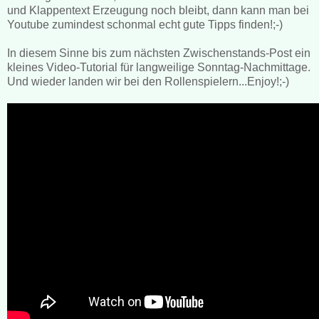
und Klappentext Erzeugung noch bleibt, dann kann man bei
Youtube zumindest schonmal echt gute Tipps finden!;-)
In diesem Sinne bis zum nächsten Zwischenstands-Post ein
kleines Video-Tutorial für langweilige Sonntag-Nachmittage.
Und wieder landen wir bei den Rollenspielern...Enjoy!;-)