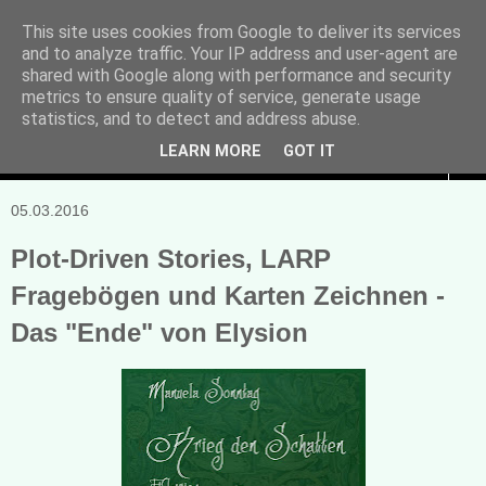
This site uses cookies from Google to deliver its services
and to analyze traffic. Your IP address and user-agent are
Manuela Sonntag
shared with Google along with performance and security
metrics to ensure quality of service, generate usage
Bücher, Blogs & mehr
statistics, and to detect and address abuse.
LEARN MORE
GOT IT
▼
05.03.2016
Plot-Driven Stories, LARP
Fragebögen und Karten Zeichnen -
Das "Ende" von Elysion