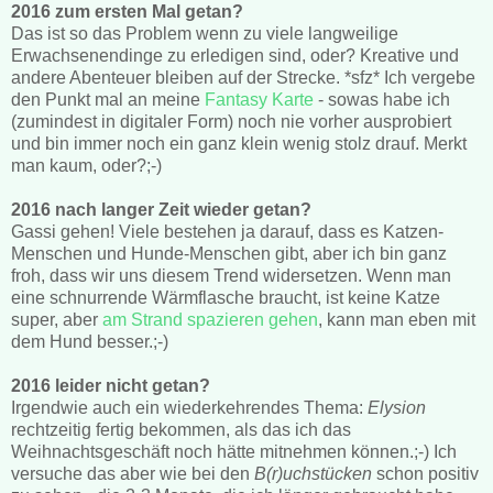
2016 zum ersten Mal getan?
Das ist so das Problem wenn zu viele langweilige
Erwachsenendinge zu erledigen sind, oder? Kreative und
andere Abenteuer bleiben auf der Strecke. *sfz* Ich vergebe
den Punkt mal an meine
Fantasy Karte
- sowas habe ich
(zumindest in digitaler Form) noch nie vorher ausprobiert
und bin immer noch ein ganz klein wenig stolz drauf. Merkt
man kaum, oder?;-)
2016 nach langer Zeit wieder getan?
Gassi gehen! Viele bestehen ja darauf, dass es Katzen-
Menschen und Hunde-Menschen gibt, aber ich bin ganz
froh, dass wir uns diesem Trend widersetzen. Wenn man
eine schnurrende Wärmflasche braucht, ist keine Katze
super, aber
am Strand spazieren gehen
, kann man eben mit
dem Hund besser.;-)
2016 leider nicht getan?
Irgendwie auch ein wiederkehrendes Thema:
Elysion
rechtzeitig fertig bekommen, als das ich das
Weihnachtsgeschäft noch hätte mitnehmen können.;-) Ich
versuche das aber wie bei den
B(r)uchstücken
schon positiv