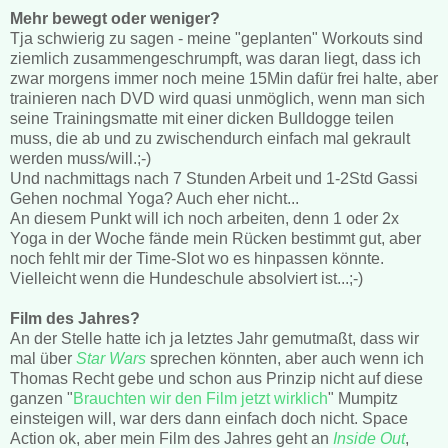
Mehr bewegt oder weniger?
Tja schwierig zu sagen - meine "geplanten" Workouts sind
ziemlich zusammengeschrumpft, was daran liegt, dass ich
zwar morgens immer noch meine 15Min dafür frei halte, aber
trainieren nach DVD wird quasi unmöglich, wenn man sich
seine Trainingsmatte mit einer dicken Bulldogge teilen
muss, die ab und zu zwischendurch einfach mal gekrault
werden muss/will.;-)
Und nachmittags nach 7 Stunden Arbeit und 1-2Std Gassi
Gehen nochmal Yoga? Auch eher nicht...
An diesem Punkt will ich noch arbeiten, denn 1 oder 2x
Yoga in der Woche fände mein Rücken bestimmt gut, aber
noch fehlt mir der Time-Slot wo es hinpassen könnte.
Vielleicht wenn die Hundeschule absolviert ist...;-)
Film des Jahres?
An der Stelle hatte ich ja letztes Jahr gemutmaßt, dass wir
mal über
Star Wars
sprechen könnten, aber auch wenn ich
Thomas Recht gebe und schon aus Prinzip nicht auf diese
ganzen "
Brauchten wir den Film jetzt wirklich
" Mumpitz
einsteigen will, war ders dann einfach doch nicht. Space
Action ok, aber mein Film des Jahres geht an
Inside Out
,