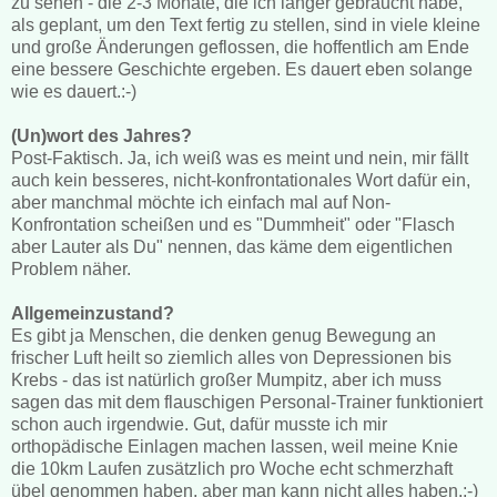
zu sehen - die 2-3 Monate, die ich länger gebraucht habe,
als geplant, um den Text fertig zu stellen, sind in viele kleine
und große Änderungen geflossen, die hoffentlich am Ende
eine bessere Geschichte ergeben. Es dauert eben solange
wie es dauert.:-)
(Un)wort des Jahres?
Post-Faktisch. Ja, ich weiß was es meint und nein, mir fällt
auch kein besseres, nicht-konfrontationales Wort dafür ein,
aber manchmal möchte ich einfach mal auf Non-
Konfrontation scheißen und es "Dummheit" oder "Flasch
aber Lauter als Du" nennen, das käme dem eigentlichen
Problem näher.
Allgemeinzustand?
Es gibt ja Menschen, die denken genug Bewegung an
frischer Luft heilt so ziemlich alles von Depressionen bis
Krebs - das ist natürlich großer Mumpitz, aber ich muss
sagen das mit dem flauschigen Personal-Trainer funktioniert
schon auch irgendwie. Gut, dafür musste ich mir
orthopädische Einlagen machen lassen, weil meine Knie
die 10km Laufen zusätzlich pro Woche echt schmerzhaft
übel genommen haben, aber man kann nicht alles haben.;-)