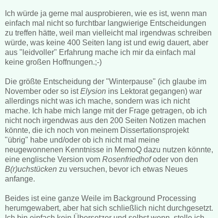
Ich würde ja gerne mal ausprobieren, wie es ist, wenn man
einfach mal nicht so furchtbar langwierige Entscheidungen
zu treffen hätte, weil man vielleicht mal irgendwas schreiben
würde, was keine 400 Seiten lang ist und ewig dauert, aber
aus "leidvoller" Erfahrung mache ich mir da einfach mal
keine großen Hoffnungen.;-)
Die größte Entscheidung der "Winterpause" (ich glaube im
November oder so ist
Elysion
ins Lektorat gegangen) war
allerdings nicht was ich mache, sondern was ich nicht
mache. Ich habe mich lange mit der Frage getragen, ob ich
nicht noch irgendwas aus den 200 Seiten Notizen machen
könnte, die ich noch von meinem Dissertationsprojekt
"übrig" habe und/oder ob ich nicht mal meine
neugewonnenen Kenntnisse in MemoQ dazu nutzen könnte,
eine englische Version vom
Rosenfriedhof
oder von den
B(r)uchstücken
zu versuchen, bevor ich etwas Neues
anfange.
Beides ist eine ganze Weile im Background Processing
herumgewabert, aber hat sich schließlich nicht durchgesetzt.
Ich bin einfach kein Übersetzer und selbst wenn, stelle ich