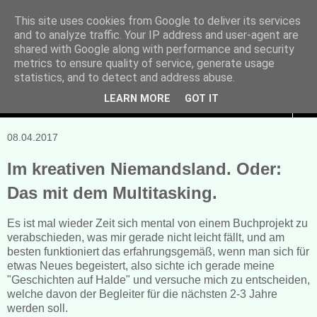
This site uses cookies from Google to deliver its services
and to analyze traffic. Your IP address and user-agent are
Manuela Sonntag
shared with Google along with performance and security
metrics to ensure quality of service, generate usage
Bücher, Blogs & mehr
statistics, and to detect and address abuse.
LEARN MORE
GOT IT
▼
08.04.2017
Im kreativen Niemandsland. Oder:
Das mit dem Multitasking.
Es ist mal wieder Zeit sich mental von einem Buchprojekt zu
verabschieden, was mir gerade nicht leicht fällt, und am
besten funktioniert das erfahrungsgemäß, wenn man sich für
etwas Neues begeistert, also sichte ich gerade meine
"Geschichten auf Halde" und versuche mich zu entscheiden,
welche davon der Begleiter für die nächsten 2-3 Jahre
werden soll.