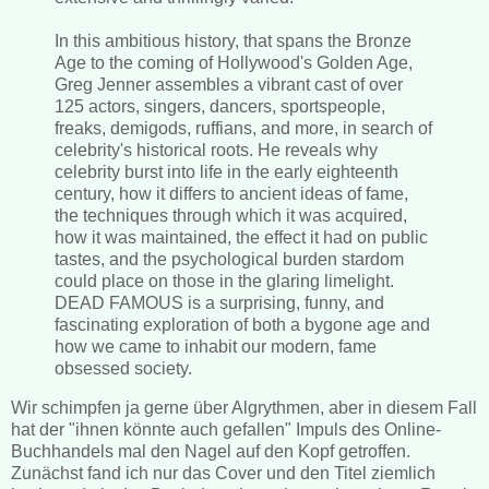
In this ambitious history, that spans the Bronze
Age to the coming of Hollywood's Golden Age,
Greg Jenner assembles a vibrant cast of over
125 actors, singers, dancers, sportspeople,
freaks, demigods, ruffians, and more, in search of
celebrity's historical roots. He reveals why
celebrity burst into life in the early eighteenth
century, how it differs to ancient ideas of fame,
the techniques through which it was acquired,
how it was maintained, the effect it had on public
tastes, and the psychological burden stardom
could place on those in the glaring limelight.
DEAD FAMOUS is a surprising, funny, and
fascinating exploration of both a bygone age and
how we came to inhabit our modern, fame
obsessed society.
Wir schimpfen ja gerne über Algrythmen, aber in diesem Fall
hat der "ihnen könnte auch gefallen" Impuls des Online-
Buchhandels mal den Nagel auf den Kopf getroffen.
Zunächst fand ich nur das Cover und den Titel ziemlich