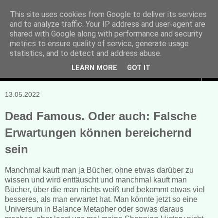
This site uses cookies from Google to deliver its services
and to analyze traffic. Your IP address and user-agent are
Manuela Sonntag
shared with Google along with performance and security
metrics to ensure quality of service, generate usage
Bücher, Blogs & mehr
statistics, and to detect and address abuse.
LEARN MORE
GOT IT
▼
13.05.2022
Dead Famous. Oder auch: Falsche
Erwartungen können bereichernd
sein
Manchmal kauft man ja Bücher, ohne etwas darüber zu
wissen und wird enttäuscht und manchmal kauft man
Bücher, über die man nichts weiß und bekommt etwas viel
besseres, als man erwartet hat. Man könnte jetzt so eine
Universum in Balance Metapher oder sowas daraus