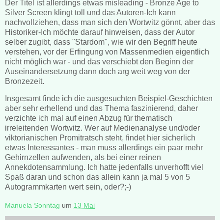
Der Titel ist allerdings etwas misleading - Bronze Age to
Silver Screen klingt toll und das Autoren-Ich kann
nachvollziehen, dass man sich den Wortwitz gönnt, aber das
Historiker-Ich möchte darauf hinweisen, dass der Autor
selber zugibt, dass "Stardom", wie wir den Begriff heute
verstehen, vor der Erfingung von Massenmedien eigentlich
nicht möglich war - und das verschiebt den Beginn der
Auseinandersetzung dann doch arg weit weg von der
Bronzezeit.
Insgesamt finde ich die ausgesuchten Beispiel-Geschichten
aber sehr erhellend und das Thema faszinierend, daher
verzichte ich mal auf einen Abzug für thematisch
irreleitenden Wortwitz. Wer auf Medienanalyse und/oder
viktorianischen Promitratsch steht, findet hier sicherlich
etwas Interessantes - man muss allerdings ein paar mehr
Gehirnzellen aufwenden, als bei einer reinen
Annekdotensammlung. Ich hatte jedenfalls unverhofft viel
Spaß daran und schon das allein kann ja mal 5 von 5
Autogrammkarten wert sein, oder?;-)
Manuela Sonntag
um
13 Mai