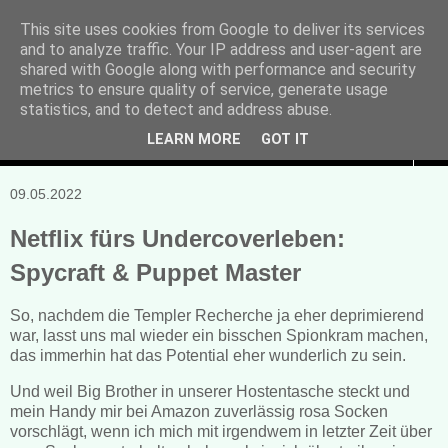
This site uses cookies from Google to deliver its services
and to analyze traffic. Your IP address and user-agent are
Manuela Sonntag
shared with Google along with performance and security
metrics to ensure quality of service, generate usage
Bücher, Blogs & mehr
statistics, and to detect and address abuse.
LEARN MORE
GOT IT
▼
09.05.2022
Netflix fürs Undercoverleben:
Spycraft & Puppet Master
So, nachdem die Templer Recherche ja eher deprimierend
war, lasst uns mal wieder ein bisschen Spionkram machen,
das immerhin hat das Potential eher wunderlich zu sein.
Und weil Big Brother in unserer Hostentasche steckt und
mein Handy mir bei Amazon zuverlässig rosa Socken
vorschlägt, wenn ich mich mit irgendwem in letzter Zeit über