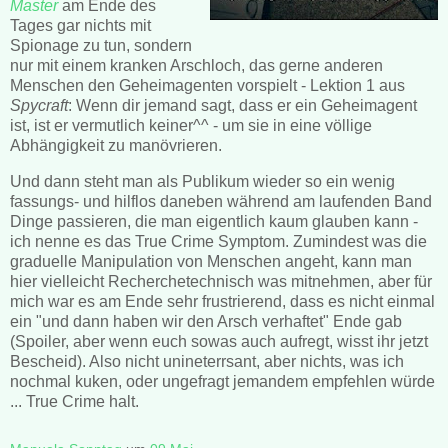
Master
am Ende des
Tages gar nichts mit
Spionage zu tun, sondern
nur mit einem kranken Arschloch, das gerne anderen
Menschen den Geheimagenten vorspielt - Lektion 1 aus
Spycraft
: Wenn dir jemand sagt, dass er ein Geheimagent
ist, ist er vermutlich keiner^^ - um sie in eine völlige
Abhängigkeit zu manövrieren.
Und dann steht man als Publikum wieder so ein wenig
fassungs- und hilflos daneben während am laufenden Band
Dinge passieren, die man eigentlich kaum glauben kann -
ich nenne es das True Crime Symptom. Zumindest was die
graduelle Manipulation von Menschen angeht, kann man
hier vielleicht Recherchetechnisch was mitnehmen, aber für
mich war es am Ende sehr frustrierend, dass es nicht einmal
ein "und dann haben wir den Arsch verhaftet" Ende gab
(Spoiler, aber wenn euch sowas auch aufregt, wisst ihr jetzt
Bescheid). Also nicht unineterrsant, aber nichts, was ich
nochmal kuken, oder ungefragt jemandem empfehlen würde
... True Crime halt.